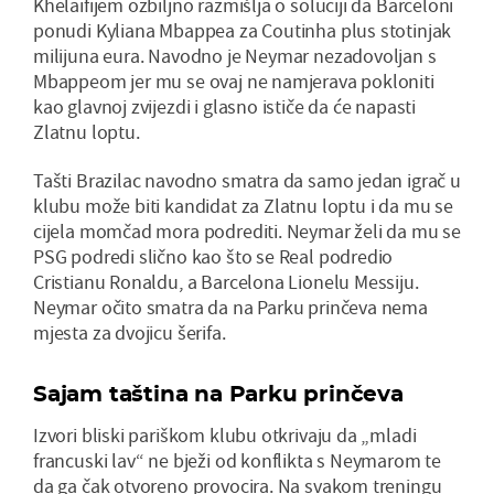
Khelaifijem ozbiljno razmišlja o soluciji da Barceloni
ponudi Kyliana Mbappea za Coutinha plus stotinjak
milijuna eura. Navodno je Neymar nezadovoljan s
Mbappeom jer mu se ovaj ne namjerava pokloniti
kao glavnoj zvijezdi i glasno ističe da će napasti
Zlatnu loptu.
Tašti Brazilac navodno smatra da samo jedan igrač u
klubu može biti kandidat za Zlatnu loptu i da mu se
cijela momčad mora podrediti. Neymar želi da mu se
PSG podredi slično kao što se Real podredio
Cristianu Ronaldu, a Barcelona Lionelu Messiju.
Neymar očito smatra da na Parku prinčeva nema
mjesta za dvojicu šerifa.
Sajam taština na Parku prinčeva
Izvori bliski pariškom klubu otkrivaju da „mladi
francuski lav“ ne bježi od konflikta s Neymarom te
da ga čak otvoreno provocira. Na svakom treningu