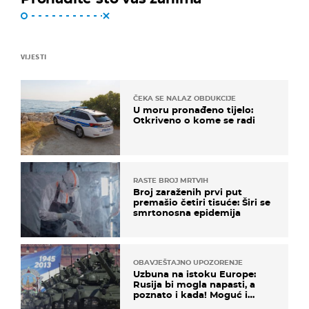
VIJESTI
ČEKA SE NALAZ OBDUKCIJE
U moru pronađeno tijelo:
Otkriveno o kome se radi
RASTE BROJ MRTVIH
Broj zaraženih prvi put
premašio četiri tisuće: Širi se
smrtonosna epidemija
OBAVJEŠTAJNO UPOZORENJE
Uzbuna na istoku Europe:
Rusija bi mogla napasti, a
poznato i kada! Moguć i
kopneni upad u članicu