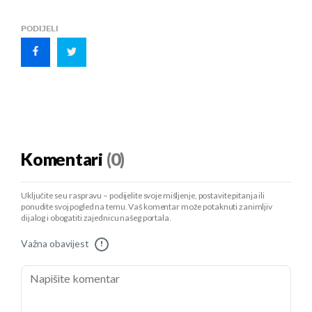
PODIJELI
Komentari
(0)
Uključite se u raspravu – podijelite svoje mišljenje, postavite pitanja ili
ponudite svoj pogled na temu. Vaš komentar može potaknuti zanimljiv
dijalog i obogatiti zajednicu našeg portala.
Važna obavijest
!