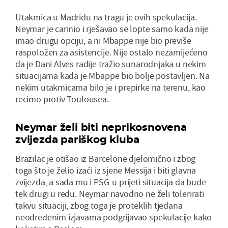
Utakmica u Madridu na tragu je ovih spekulacija.
Neymar je carinio i rješavao se lopte samo kada nije
imao drugu opciju, a ni Mbappe nije bio previše
raspoložen za asistencije. Nije ostalo nezamijećeno
da je Dani Alves radije tražio sunarodnjaka u nekim
situacijama kada je Mbappe bio bolje postavljen. Na
nekim utakmicama bilo je i prepirke na terenu, kao
recimo protiv Toulousea.
Neymar želi biti neprikosnovena
zvijezda pariškog kluba
Brazilac je otišao iz Barcelone djelomično i zbog
toga što je želio izaći iz sjene Messija i biti glavna
zvijezda, a sada mu i PSG-u prijeti situacija da bude
tek drugi u redu. Neymar navodno ne želi tolerirati
takvu situaciji, zbog toga je proteklih tjedana
neodređenim izjavama podgrijavao spekulacije kako