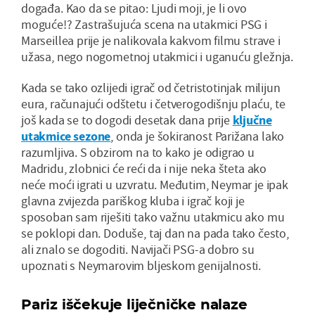
događa. Kao da se pitao: Ljudi moji, je li ovo
moguće!? Zastrašujuća scena na utakmici PSG i
Marseillea prije je nalikovala kakvom filmu strave i
užasa, nego nogometnoj utakmici i uganuću gležnja.
Kada se tako ozlijedi igrač od četristotinjak milijun
eura, računajući odštetu i četverogodišnju plaću, te
još kada se to dogodi desetak dana prije
ključne
utakmice sezone
, onda je šokiranost Parižana lako
razumljiva. S obzirom na to kako je odigrao u
Madridu, zlobnici će reći da i nije neka šteta ako
neće moći igrati u uzvratu. Međutim, Neymar je ipak
glavna zvijezda pariškog kluba i igrač koji je
sposoban sam riješiti tako važnu utakmicu ako mu
se poklopi dan. Doduše, taj dan na pada tako često,
ali znalo se dogoditi. Navijači PSG-a dobro su
upoznati s Neymarovim bljeskom genijalnosti.
Pariz iščekuje liječničke nalaze