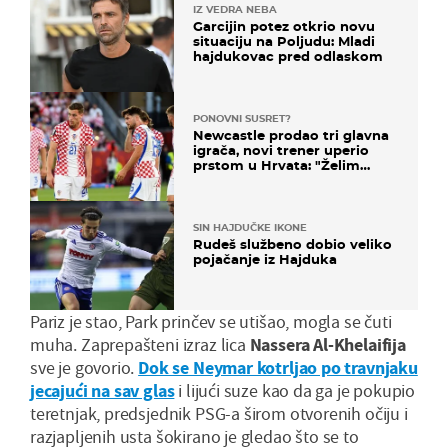
IZ VEDRA NEBA
Garcijin potez otkrio novu
situaciju na Poljudu: Mladi
hajdukovac pred odlaskom
PONOVNI SUSRET?
Newcastle prodao tri glavna
igrača, novi trener uperio
prstom u Hrvata: "Želim
njega!"
SIN HAJDUČKE IKONE
Rudeš službeno dobio veliko
pojačanje iz Hajduka
Pariz je stao, Park prinčev se utišao, mogla se čuti
muha. Zaprepašteni izraz lica
Nassera Al-Khelaifija
sve je govorio.
Dok se Neymar kotrljao po travnjaku
jecajući na sav glas
i lijući suze kao da ga je pokupio
teretnjak, predsjednik PSG-a širom otvorenih očiju i
razjapljenih usta šokirano je gledao što se to