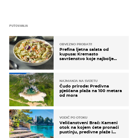
PUTOVANJA
OBVEZNO PROBATI!
Prefina ljetna salata od
kupusa: Kremasto
savršenstvo koje najbolje
paše uz pečeno meso
NAJMANJA NA SVIJETU
Čudo prirode: Predivna
pješčana plaža na 100 metara
od mora
VODIČ PO OTOKU
Veličanstveni Brač: Kameni
otok na kojem ćete pronaći
pustinju, predivne plaže i
uzbudljivu hranu