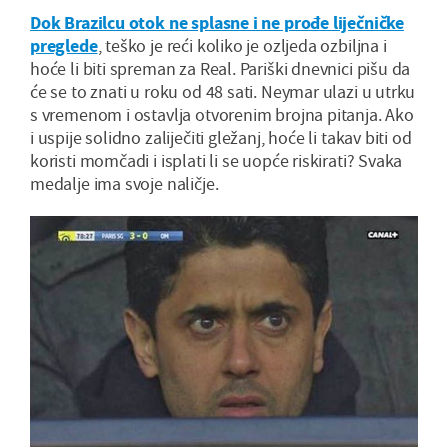
Dok Brazilcu otok ne splasne i ne prođe liječničke
preglede
, teško je reći koliko je ozljeda ozbiljna i
hoće li biti spreman za Real. Pariški dnevnici pišu da
će se to znati u roku od 48 sati. Neymar ulazi u utrku
s vremenom i ostavlja otvorenim brojna pitanja. Ako
i uspije solidno zaliječiti gležanj, hoće li takav biti od
koristi momčadi i isplati li se uopće riskirati? Svaka
medalje ima svoje naličje.