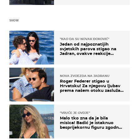
NATO-a
SHOW
"KAO DA SU NOVAK ĐOKOVIĆ"
Jedan od najpoznatijih
svjetskih parova stigao na
Jadran, ovakve reakcije
vjerojatno nisu očekivali
NOVA ZVIJEZDA NA JADRANU
Roger Federer stigao u
Hrvatsku! Za njegovu ljubav
prema našem otoku zaslužan
je jedan poznati Hrvat
"VRUĆE JE OVDJE"
Malo tko zna da je bila
misica! Badić je istaknuo
besprijekornu figuru zgodne
voditeljice