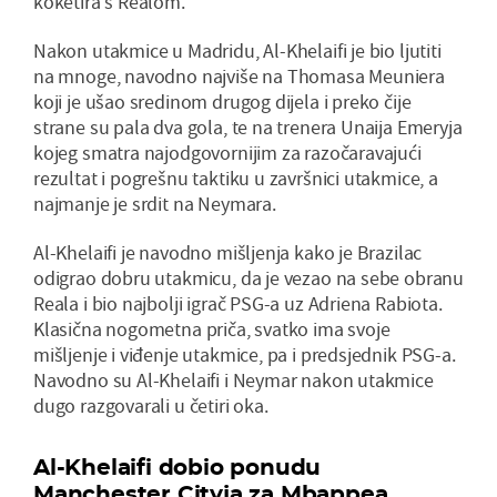
koketira s Realom.
Nakon utakmice u Madridu, Al-Khelaifi je bio ljutiti
na mnoge, navodno najviše na Thomasa Meuniera
koji je ušao sredinom drugog dijela i preko čije
strane su pala dva gola, te na trenera Unaija Emeryja
kojeg smatra najodgovornijim za razočaravajući
rezultat i pogrešnu taktiku u završnici utakmice, a
najmanje je srdit na Neymara.
Al-Khelaifi je navodno mišljenja kako je Brazilac
odigrao dobru utakmicu, da je vezao na sebe obranu
Reala i bio najbolji igrač PSG-a uz Adriena Rabiota.
Klasična nogometna priča, svatko ima svoje
mišljenje i viđenje utakmice, pa i predsjednik PSG-a.
Navodno su Al-Khelaifi i Neymar nakon utakmice
dugo razgovarali u četiri oka.
Al-Khelaifi dobio ponudu
Manchester Cityja za Mbappea