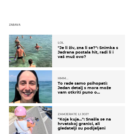
ZABAVA
LOL
"Je li živ, zna li se?": Snimka s
Jadrana postala hit, radi li i
vaš muž ovo?
HMM…
To rade samo psihopati:
Jedan detalj s mora može
vam otkriti puno o
prijateljima
ZAMJERATE LI JOJ?
"Koja kuja…": Snašla se na
hrvatskoj granici, ali
gledatelji su podijeljeni