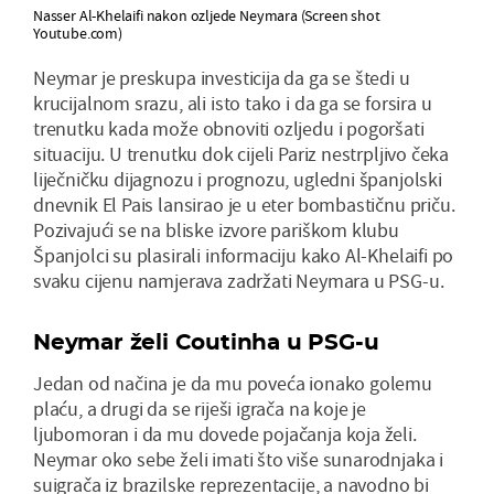
Nasser Al-Khelaifi nakon ozljede Neymara (Screen shot
Youtube.com)
Neymar je preskupa investicija da ga se štedi u
krucijalnom srazu, ali isto tako i da ga se forsira u
trenutku kada može obnoviti ozljedu i pogoršati
situaciju. U trenutku dok cijeli Pariz nestrpljivo čeka
liječničku dijagnozu i prognozu, ugledni španjolski
dnevnik El Pais lansirao je u eter bombastičnu priču.
Pozivajući se na bliske izvore pariškom klubu
Španjolci su plasirali informaciju kako Al-Khelaifi po
svaku cijenu namjerava zadržati Neymara u PSG-u.
Neymar želi Coutinha u PSG-u
Jedan od načina je da mu poveća ionako golemu
plaću, a drugi da se riješi igrača na koje je
ljubomoran i da mu dovede pojačanja koja želi.
Neymar oko sebe želi imati što više sunarodnjaka i
suigrača iz brazilske reprezentacije, a navodno bi