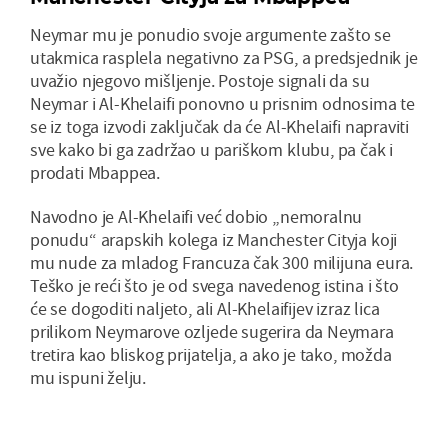
Neymar mu je ponudio svoje argumente zašto se
utakmica rasplela negativno za PSG, a predsjednik je
uvažio njegovo mišljenje. Postoje signali da su
Neymar i Al-Khelaifi ponovno u prisnim odnosima te
se iz toga izvodi zaključak da će Al-Khelaifi napraviti
sve kako bi ga zadržao u pariškom klubu, pa čak i
prodati Mbappea.
Navodno je Al-Khelaifi već dobio „nemoralnu
ponudu“ arapskih kolega iz Manchester Cityja koji
mu nude za mladog Francuza čak 300 milijuna eura.
Teško je reći što je od svega navedenog istina i što
će se dogoditi naljeto, ali Al-Khelaifijev izraz lica
prilikom Neymarove ozljede sugerira da Neymara
tretira kao bliskog prijatelja, a ako je tako, možda
mu ispuni želju.