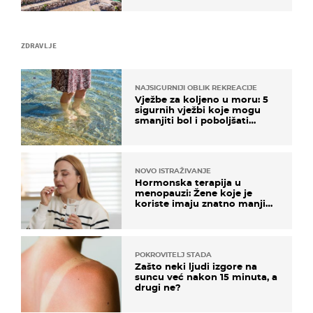
ZDRAVLJE
NAJSIGURNIJI OBLIK REKREACIJE
Vježbe za koljeno u moru: 5
sigurnih vježbi koje mogu
smanjiti bol i poboljšati
pokretljivost
NOVO ISTRAŽIVANJE
Hormonska terapija u
menopauzi: Žene koje je
koriste imaju znatno manji
rizik od ovoga
POKROVITELJ STADA
Zašto neki ljudi izgore na
suncu već nakon 15 minuta, a
drugi ne?