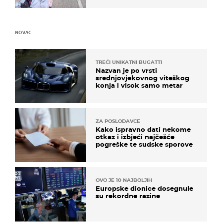
NOVAC
TREĆI UNIKATNI BUGATTI
Nazvan je po vrsti
srednjovjekovnog viteškog
konja i visok samo metar
ZA POSLODAVCE
Kako ispravno dati nekome
otkaz i izbjeći najčešće
pogreške te sudske sporove
OVO JE 10 NAJBOLJIH
Europske dionice dosegnule
su rekordne razine