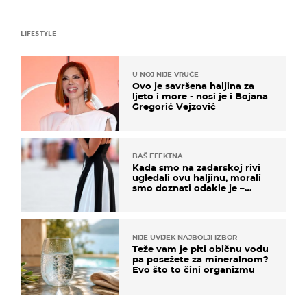
LIFESTYLE
U NOJ NIJE VRUĆE
Ovo je savršena haljina za
ljeto i more - nosi je i Bojana
Gregorić Vejzović
BAŠ EFEKTNA
Kada smo na zadarskoj rivi
ugledali ovu haljinu, morali
smo doznati odakle je –
košta samo 18 eura
NIJE UVIJEK NAJBOLJI IZBOR
Teže vam je piti običnu vodu
pa posežete za mineralnom?
Evo što to čini organizmu