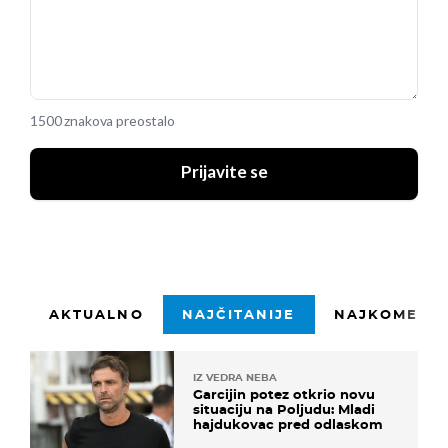
1500 znakova preostalo
Prijavite se
AKTUALNO
NAJČITANIJE
NAJKOMENTI
IZ VEDRA NEBA
Garcijin potez otkrio novu
situaciju na Poljudu: Mladi
hajdukovac pred odlaskom