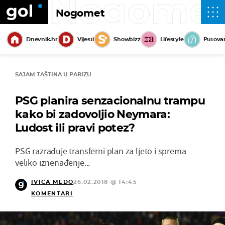
Nogome
Nogomet
Dnevnik.hr
Vijesti
Showbizz
Lifestyle
Putova
SAJAM TAŠTINA U PARIZU
PSG planira senzacionalnu trampu
kako bi zadovoljio Neymara:
Ludost ili pravi potez?
PSG razrađuje transferni plan za ljeto i sprema
veliko iznenađenje...
IVICA MEDO
26.02.2018 @ 14:45
KOMENTARI