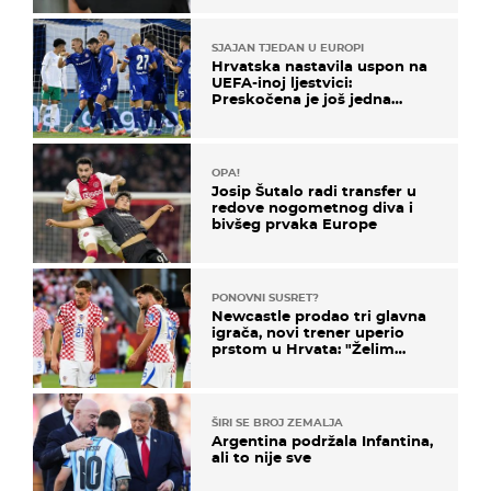
SJAJAN TJEDAN U EUROPI
Hrvatska nastavila uspon na
UEFA-inoj ljestvici:
Preskočena je još jedna
država
OPA!
Josip Šutalo radi transfer u
redove nogometnog diva i
bivšeg prvaka Europe
PONOVNI SUSRET?
Newcastle prodao tri glavna
igrača, novi trener uperio
prstom u Hrvata: "Želim
njega!"
ŠIRI SE BROJ ZEMALJA
Argentina podržala Infantina,
ali to nije sve