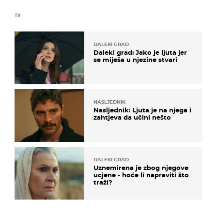
TV
DALEKI GRAD
Daleki grad: Jako je ljuta jer
se miješa u njezine stvari
NASLJEDNIK
Nasljednik: Ljuta je na njega i
zahtjeva da učini nešto
DALEKI GRAD
Uznemirena je zbog njegove
ucjene - hoće li napraviti što
traži?