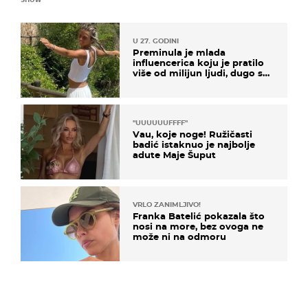
U 27. GODINI
Preminula je mlada
influencerica koju je pratilo
više od milijun ljudi, dugo se
borila s opakom bolešću
"UUUUUUFFFF"
Vau, koje noge! Ružičasti
badić istaknuo je najbolje
adute Maje Šuput
VRLO ZANIMLJIVO!
Franka Batelić pokazala što
nosi na more, bez ovoga ne
može ni na odmoru