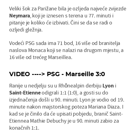
Veliki šok za Parižane bila je ozljeda najveće zvijezde
Neymara
, koji je iznesen s terena u 77. minuti i
pitanje je koliko će izbivati. Čini se da se radi o
ozljedi gležnja.
Vodeći PSG sada ima 71 bod, 16 više od branitelja
naslova Monaca koji se nalazi na drugom mjestu, a
16 više od trećeg Marseillea.
VIDEO ---->
PSG - Marseille 3:0
Ranije u nedjelju su u Rhônealpin derbiju
Lyon
i
Saint-Etienne
odigrali 1:1 (1:0), a gosti su do
izjednačenja došli u 90. minuti. Lyon je vodio od 19.
minute nakon majstorskog poteza Mariana Diaza. I
kad se je činilo da će upisati pobjedu, branič Saint-
Etiennea Mathie Debuchy je u 90. minuti zabio za
konačnih 1:1.