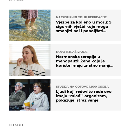
NAJSIGURNIJI OBLIK REKREACIJE
Vježbe za koljeno u moru: 5
sigurnih vježbi koje mogu
smanjiti bol i poboljšati
pokretljivost
NOVO ISTRAŽIVANJE
Hormonska terapija u
menopauzi: Žene koje je
koriste imaju znatno manji
rizik od ovoga
STUDIJA NA GOTOVO 1.900 OSOBA
Ljudi koji redovito rade ovo
imaju “mlađi” organizam,
pokazuje istraživanje
LIFESTYLE