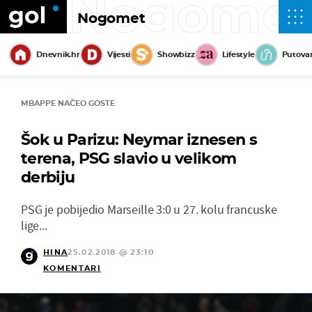
Nogome
Nogomet
Dnevnik.hr
Vijesti
Showbizz
Lifestyle
Putova
MBAPPE NAČEO GOSTE
Šok u Parizu: Neymar iznesen s
terena, PSG slavio u velikom
derbiju
PSG je pobijedio Marseille 3:0 u 27. kolu francuske
lige...
HINA
25.02.2018 @ 23:10
KOMENTARI