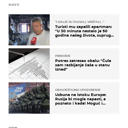
VIJESTI
"I DALJE SU PLESALI, VRIŠTALI..."
Turisti mu zapalili apartman:
"U 30 minuta nestalo je 50
godina našeg života, supruga
i ja ne možemo oka sklopiti"
PRIMORJE
Potres zatresao obalu: "Čula
sam razbijanje čaša u stanu
iznad"
OBAVJEŠTAJNO UPOZORENJE
Uzbuna na istoku Europe:
Rusija bi mogla napasti, a
poznato i kada! Moguć i
kopneni upad u članicu
NATO-a
SHOW