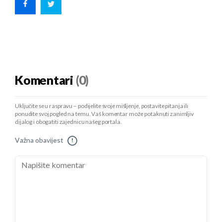
Komentari
(0)
Uključite se u raspravu – podijelite svoje mišljenje, postavite pitanja ili
ponudite svoj pogled na temu. Vaš komentar može potaknuti zanimljiv
dijalog i obogatiti zajednicu našeg portala.
Važna obavijest
!