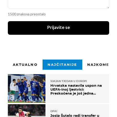
1500 znakova preostalo
Prijavite se
AKTUALNO
NAJČITANIJE
NAJKOMENTI
SJAJAN TJEDAN U EUROPI
Hrvatska nastavila uspon na
UEFA-inoj ljestvici:
Preskočena je još jedna
država
OPA!
Josip Šutalo radi transfer u