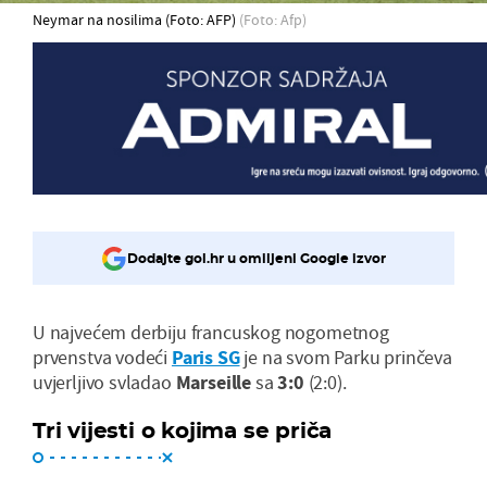
Neymar na nosilima (Foto: AFP)
(Foto: Afp)
Dodajte gol.hr u omiljeni Google izvor
U najvećem derbiju francuskog nogometnog
prvenstva vodeći
Paris SG
je na svom Parku prinčeva
uvjerljivo svladao
Marseille
sa
3:0
(2:0).
Tri vijesti o kojima se priča