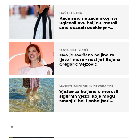
BAŠ EFEKTNA
Kada smo na zadarskoj rivi
ugledali ovu haljinu, morali
smo doznati odakle je –
košta samo 18 eura
U NOJ NIJE VRUĆE
Ovo je savršena haljina za
ljeto i more - nosi je i Bojana
Gregorić Vejzović
NAJSIGURNIJI OBLIK REKREACIJE
Vježbe za koljeno u moru: 5
sigurnih vježbi koje mogu
smanjiti bol i poboljšati
pokretljivost
TV