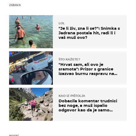
ZABAVA
LOL
"Je li živ, zna li se?": Snimka s
Jadrana postala hit, radi li i
vaš muž ovo?
ŠTO KAŽETE?
"Hrvat sam, ali ovo je
sramota": Prizor s granice
izazvao burnu raspravu na
društvenim mrežama
KAO IZ PIŠTOLJA
Dobacila komentar trudnici
bez noge, a muž ispalio
odgovor kao da je samo
čekao…
NOVAC