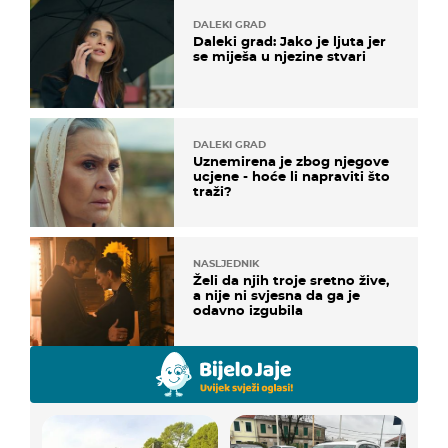
DALEKI GRAD
Daleki grad: Jako je ljuta jer
se miješa u njezine stvari
DALEKI GRAD
Uznemirena je zbog njegove
ucjene - hoće li napraviti što
traži?
NASLJEDNIK
Želi da njih troje sretno žive,
a nije ni svjesna da ga je
odavno izgubila