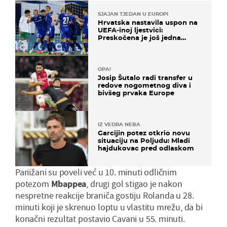
SJAJAN TJEDAN U EUROPI
Hrvatska nastavila uspon na
UEFA-inoj ljestvici:
Preskočena je još jedna
država
OPA!
Josip Šutalo radi transfer u
redove nogometnog diva i
bivšeg prvaka Europe
IZ VEDRA NEBA
Garcijin potez otkrio novu
situaciju na Poljudu: Mladi
hajdukovac pred odlaskom
Pariižani su poveli već u 10. minuti odličnim
potezom
Mbappea
, drugi gol stigao je nakon
nespretne reakcije braniča gostiju Rolanda u 28.
minuti koji je skrenuo loptu u vlastitu mrežu, da bi
konačni rezultat postavio Cavani u 55. minuti.