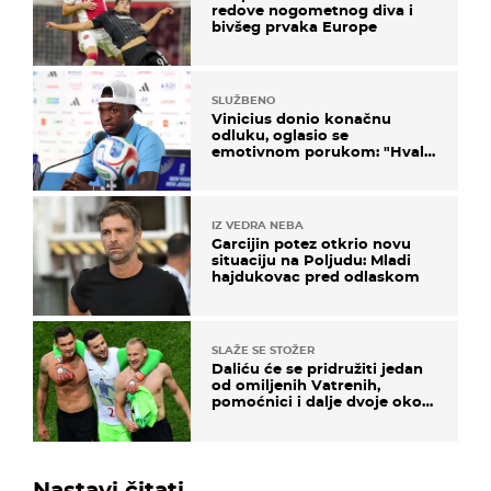
redove nogometnog diva i
bivšeg prvaka Europe
SLUŽBENO
Vinicius donio konačnu
odluku, oglasio se
emotivnom porukom: "Hvala
vam svima"
IZ VEDRA NEBA
Garcijin potez otkrio novu
situaciju na Poljudu: Mladi
hajdukovac pred odlaskom
SLAŽE SE STOŽER
Daliću će se pridružiti jedan
od omiljenih Vatrenih,
pomoćnici i dalje dvoje oko
ponude
Nastavi čitati