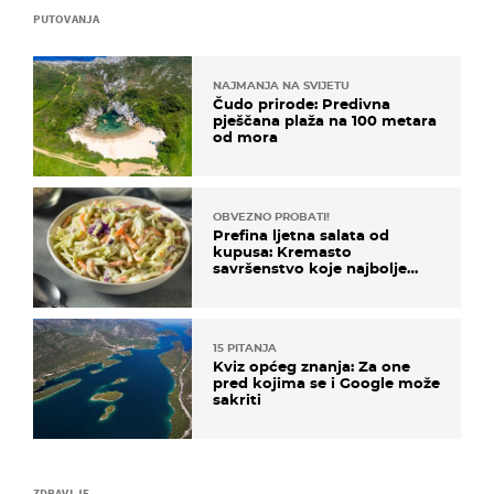
PUTOVANJA
NAJMANJA NA SVIJETU
Čudo prirode: Predivna
pješčana plaža na 100 metara
od mora
OBVEZNO PROBATI!
Prefina ljetna salata od
kupusa: Kremasto
savršenstvo koje najbolje
paše uz pečeno meso
15 PITANJA
Kviz općeg znanja: Za one
pred kojima se i Google može
sakriti
ZDRAVLJE