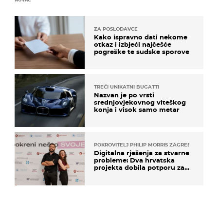
ZA POSLODAVCE
Kako ispravno dati nekome
otkaz i izbjeći najčešće
pogreške te sudske sporove
TREĆI UNIKATNI BUGATTI
Nazvan je po vrsti
srednjovjekovnog viteškog
konja i visok samo metar
POKROVITELJ PHILIP MORRIS ZAGREB
Digitalna rješenja za stvarne
probleme: Dva hrvatska
projekta dobila potporu za
razvoj