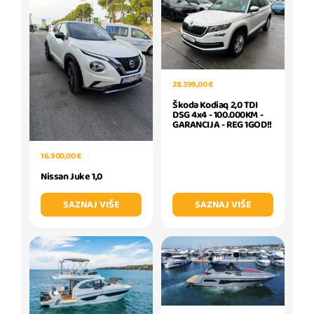
28.399,00 €
Škoda Kodiaq 2,0 TDI
DSG 4x4 - 100.000KM -
GARANCIJA - REG 1GOD!!
16.900,00 €
Nissan Juke 1,0
SAZNAJ VIŠE
SAZNAJ VIŠE