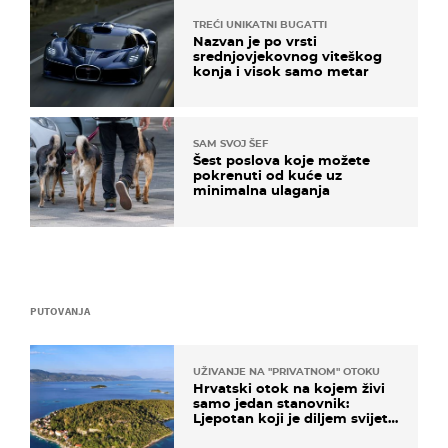
TREĆI UNIKATNI BUGATTI
Nazvan je po vrsti
srednjovjekovnog viteškog
konja i visok samo metar
SAM SVOJ ŠEF
Šest poslova koje možete
pokrenuti od kuće uz
minimalna ulaganja
PUTOVANJA
UŽIVANJE NA "PRIVATNOM" OTOKU
Hrvatski otok na kojem živi
samo jedan stanovnik:
Ljepotan koji je diljem svijeta
poznat po svojem "bijelom
zlatu"