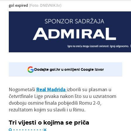
gol expired
(Foto: DNEVNIK.hr)
Dodajte gol.hr u omiljeni Google izvor
Nogometaši
Real Madrida
izborili su plasman u
četvrtfinale Lige prvaka nakon što su u uzvratnom
dvoboju osmine finala pobijedili Romu 2-0,
rezultatom kojim su slavili i u Rimu.
Tri vijesti o kojima se priča