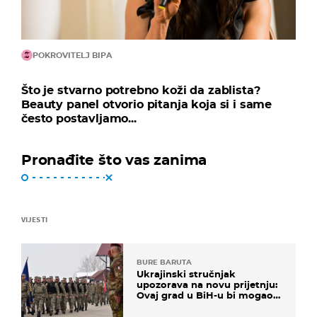
POKROVITELJ BIPA
Što je stvarno potrebno koži da zablista?
Beauty panel otvorio pitanja koja si i same
često postavljamo...
Pronađite što vas zanima
VIJESTI
BURE BARUTA
Ukrajinski stručnjak
upozorava na novu prijetnju:
Ovaj grad u BiH-u bi mogao
biti žarište