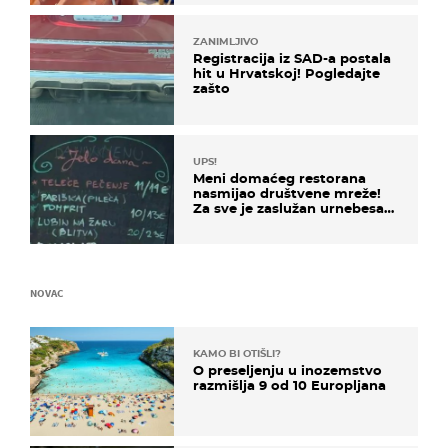
ZANIMLJIVO
Registracija iz SAD-a postala
hit u Hrvatskoj! Pogledajte
zašto
UPS!
Meni domaćeg restorana
nasmijao društvene mreže!
Za sve je zaslužan urnebesan
naziv jela
NOVAC
KAMO BI OTIŠLI?
O preseljenju u inozemstvo
razmišlja 9 od 10 Europljana