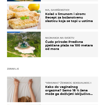
MA, SAVRŠENSTVO!
Kolač s limunom i sirom:
Recept za božanstvenu
slasticu koja se topi u ustima
NAJMANJA NA SVIJETU
Čudo prirode: Predivna
pješčana plaža na 100 metara
od mora
ZDRAVLJE
"VRHUNAC" ŽENSKOG SEKSUALNOG ISKUSTVA
Kako do vaginalnog
orgazma? Samo 18 % žena
može ga doživjeti isključivo
na ovaj način