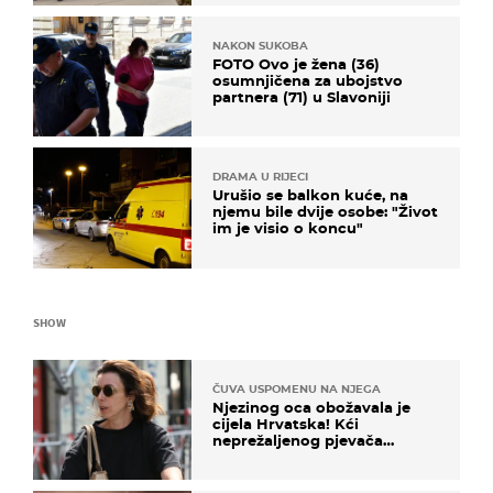
NAKON SUKOBA
FOTO Ovo je žena (36)
osumnjičena za ubojstvo
partnera (71) u Slavoniji
DRAMA U RIJECI
Urušio se balkon kuće, na
njemu bile dvije osobe: "Život
im je visio o koncu"
SHOW
ČUVA USPOMENU NA NJEGA
Njezinog oca obožavala je
cijela Hrvatska! Kći
neprežaljenog pjevača
projurila špicom na dva
kotača