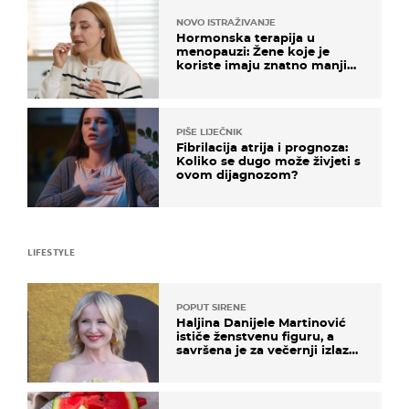
NOVO ISTRAŽIVANJE
Hormonska terapija u
menopauzi: Žene koje je
koriste imaju znatno manji
rizik od ovoga
PIŠE LIJEČNIK
Fibrilacija atrija i prognoza:
Koliko se dugo može živjeti s
ovom dijagnozom?
LIFESTYLE
POPUT SIRENE
Haljina Danijele Martinović
ističe ženstvenu figuru, a
savršena je za večernji izlazak
na moru