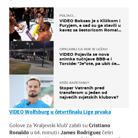
POLJACI...
VIDEO Boksao je s Kličkom i
Furyjem, a sad su ga stavili u
kavez sa šestoricom Roma!
Pogledajte kako je završilo
CIPELARILI GA DOK JE LEŽAO
VIDEO Pojavila se nova
snimka tučnjave BBB-a i
Torcide: "Je*ote, pa ubit će
ga!"
STIŽE KAPETANU?
Stoper Vatrenih pred
transferom u jedan od
najvećih svjetskih klubova?
VIDEO Wolfsburg u četvrtfinalu Lige prvaka
Golove za 'Kraljevski klub' zabili su
Cristiano
Ronaldo
u 64. minuti i
James Rodriguez
četiri