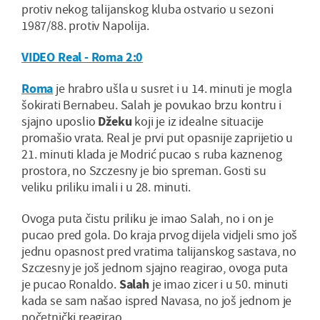
protiv nekog talijanskog kluba ostvario u sezoni
1987/88. protiv Napolija.
VIDEO Real - Roma 2:0
Roma
je hrabro ušla u susret i u 14. minuti je mogla
šokirati Bernabeu. Salah je povukao brzu kontru i
sjajno uposlio
Džeku
koji je iz idealne situacije
promašio vrata. Real je prvi put opasnije zaprijetio u
21. minuti klada je Modrić pucao s ruba kaznenog
prostora, no Szczesny je bio spreman. Gosti su
veliku priliku imali i u 28. minuti.
Ovoga puta čistu priliku je imao Salah, no i on je
pucao pred gola. Do kraja prvog dijela vidjeli smo još
jednu opasnost pred vratima talijanskog sastava, no
Szczesny je još jednom sjajno reagirao, ovoga puta
je pucao Ronaldo.
Salah
je imao zicer i u 50. minuti
kada se sam našao ispred Navasa, no još jednom je
početnički reagirao.