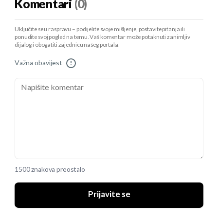
Komentari
(0)
Uključite se u raspravu – podijelite svoje mišljenje, postavite pitanja ili
ponudite svoj pogled na temu. Vaš komentar može potaknuti zanimljiv
dijalog i obogatiti zajednicu našeg portala.
Važna obavijest
!
1500 znakova preostalo
Prijavite se