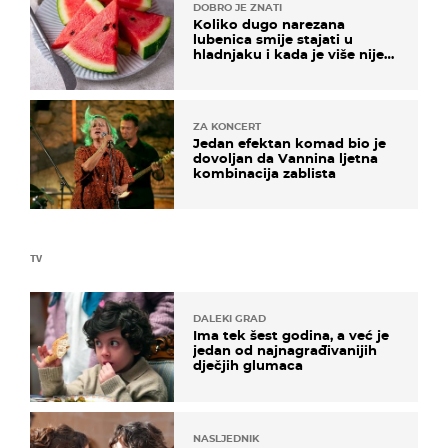
DOBRO JE ZNATI
Koliko dugo narezana
lubenica smije stajati u
hladnjaku i kada je više nije
sigurno jesti?
ZA KONCERT
Jedan efektan komad bio je
dovoljan da Vannina ljetna
kombinacija zablista
TV
DALEKI GRAD
Ima tek šest godina, a već je
jedan od najnagrađivanijih
dječjih glumaca
NASLJEDNIK