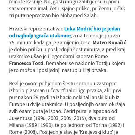
minute kasnije. No, gosti mogu žaliti jer su u prvih
sat vremena imali četiri sjajne prilike, pri čemu je čak
tri puta neprecizan bio Mohamed Salah.
Hrvatski reprezentativac
Luka Modrić bio je jedan
od najbolji igrača utakmice
, a na terenu je proveo
75. minute kada ga je zamijenio Jese.
Mateo Kovačić
je dobio priliku u posljednjih šest minuta, a pred kraj
utakmice ušao je i legendarni kapetan Rome
Francesco Totti
. Bernabeu se naklonio Tottiju kojem
je to možda i posljednji nastup u Ligi prvaka.
Real je ovom pobjedom šestu sezonu uzastopce
izborio plasman u četvrtfinale Lige prvaka, ali i prvi
put nakon 29 godina izbacio neki talijanski klub iz
Europe u dvije utakmice. U posljednjih osam okršaja
svih osam puta je ispao. Četiri puta je ispadao od
Juventusa (1996, 2003, 2005, 2015), dva puta od
Milana (1989 i 1990), te po jednom od Torina (1992) i
Rome (2008). Posljednje slavlje 'Kraljevski klub' je