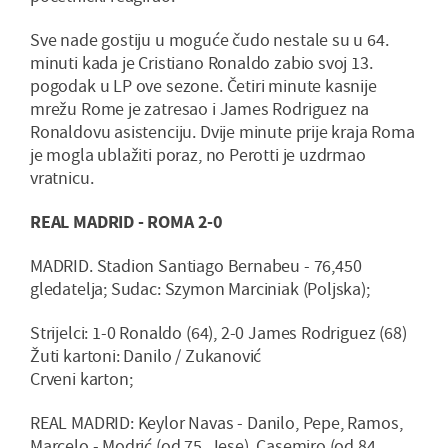
Sve nade gostiju u moguće čudo nestale su u 64.
minuti kada je Cristiano Ronaldo zabio svoj 13.
pogodak u LP ove sezone. Četiri minute kasnije
mrežu Rome je zatresao i James Rodriguez na
Ronaldovu asistenciju. Dvije minute prije kraja Roma
je mogla ublažiti poraz, no Perotti je uzdrmao
vratnicu.
REAL MADRID - ROMA 2-0
MADRID. Stadion Santiago Bernabeu - 76,450
gledatelja; Sudac: Szymon Marciniak (Poljska);
Strijelci: 1-0 Ronaldo (64), 2-0 James Rodriguez (68)
Žuti kartoni: Danilo / Zukanović
Crveni karton;
REAL MADRID: Keylor Navas - Danilo, Pepe, Ramos,
Marcelo - Modrić (od 75. Jese), Casemiro (od 84.