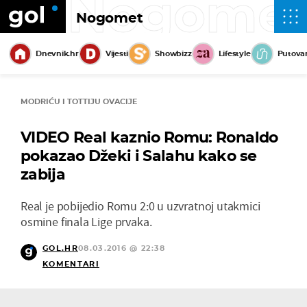
Nogome
Nogomet
Dnevnik.hr
Vijesti
Showbizz
Lifestyle
Putova
MODRIĆU I TOTTIJU OVACIJE
VIDEO Real kaznio Romu: Ronaldo
pokazao Džeki i Salahu kako se
zabija
Real je pobijedio Romu 2:0 u uzvratnoj utakmici
osmine finala Lige prvaka.
GOL.HR
08.03.2016 @ 22:38
KOMENTARI