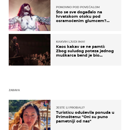
PONOVNO POD POVEĆALOM
Što se sve događalo na
hrvatskom otoku pod
osramoćenim glumcem?
Bizarni prizori i danas
izazivaju nevjericu
KAKVIH LJUDI IMA!
Kaos kakav se ne pamti:
Zbog suludog poteza jednog
muškarca bend je bio
prisiljen prekinuti nastup
ZABAVA
JESTE LI PROBALI?
Turisticu oduševila ponuda u
Primoštenu: "Oni su puno
pametniji od nas"