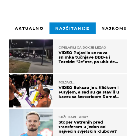
AKTUALNO
NAJČITANIJE
NAJKOMENTI
CIPELARILI GA DOK JE LEŽAO
VIDEO Pojavila se nova
snimka tučnjave BBB-a i
Torcide: "Je*ote, pa ubit će
ga!"
POLJACI...
VIDEO Boksao je s Kličkom i
Furyjem, a sad su ga stavili u
kavez sa šestoricom Roma!
Pogledajte kako je završilo
STIŽE KAPETANU?
Stoper Vatrenih pred
transferom u jedan od
najvećih svjetskih klubova?