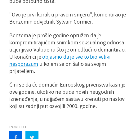
bude potpuno čista.
"Ovo je prvi korak u pravom smjeru", komentirao je
Benzemin odvjetnik Sylvain Cormier.
Benzema je prošle godine optužen da je
kompromitirajućom snimkom seksualnog odnosa
ucjenjivao Valbuenu što je on odlučno demantirao.
U konačnici je
objasnio da je sve to bio veliki
nesporazum
u kojem se on šalio sa svojim
prijateljem.
Čini se da će domaćin Europskog prvenstva kasnije
ove godine, ukoliko ne bude novih neugodnih
iznenađenja, u najjačem sastavu krenuti po naslov
koji su zadnji put osvojili 2000. godine.
PODIJELI