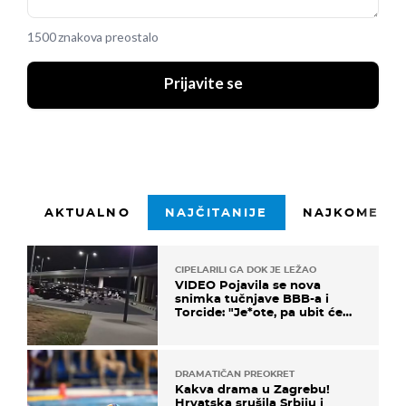
1500 znakova preostalo
Prijavite se
AKTUALNO
NAJČITANIJE
NAJKOMENTI
CIPELARILI GA DOK JE LEŽAO
VIDEO Pojavila se nova
snimka tučnjave BBB-a i
Torcide: "Je*ote, pa ubit će
ga!"
DRAMATIČAN PREOKRET
Kakva drama u Zagrebu!
Hrvatska srušila Srbiju i