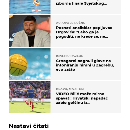
izborila finale Svjetskog
prvenstva
AU, OVO JE RUŽNO
Poznati analitičar popljuvao
Hrgovića: "Lako ga je
pogoditi, ne kreće se, ne
koristi noge..."
IMALI SU RAZLOG
Crnogorci pognuli glave na
intoniranju himni u Zagrebu,
evo zašto
BRAVO, MAJSTORE
VIDEO Bilić može mirno
spavati: Hrvatski napadač
zabio golčinu iz
dalekometnog voleja, ali je
ispao iz Carabao Cupa
Nastavi čitati