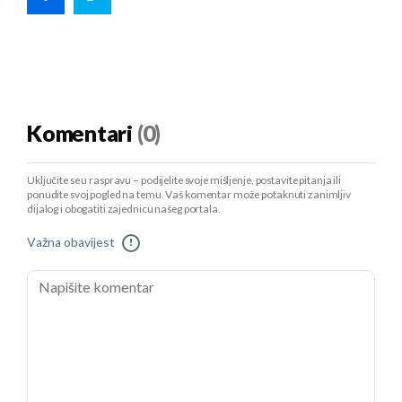
Komentari
(0)
Uključite se u raspravu – podijelite svoje mišljenje, postavite pitanja ili
ponudite svoj pogled na temu. Vaš komentar može potaknuti zanimljiv
dijalog i obogatiti zajednicu našeg portala.
Važna obavijest
!