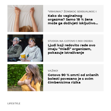
"VRHUNAC" ŽENSKOG SEKSUALNOG ISKUSTVA
Kako do vaginalnog
orgazma? Samo 18 % žena
može ga doživjeti isključivo
na ovaj način
STUDIJA NA GOTOVO 1.900 OSOBA
Ljudi koji redovito rade ovo
imaju “mlađi” organizam,
pokazuje istraživanje
VAŽNO!
Gotovo 90 % smrti od srčanih
bolesti povezano je s ovim
čimbenicima rizika
LIFESTYLE