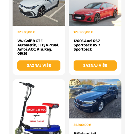
129.900,00 €
22.900,00 €
12605 Audi RS7
VW Golf 8 GTE
Sportback RS 7
Automatik, LED, Virtual,
Sportback
Ambi, ACC, Alu, Reg.
09/26
SAZNAJ VIŠE
SAZNAJ VIŠE
35.900,00 €
BMW serija 5