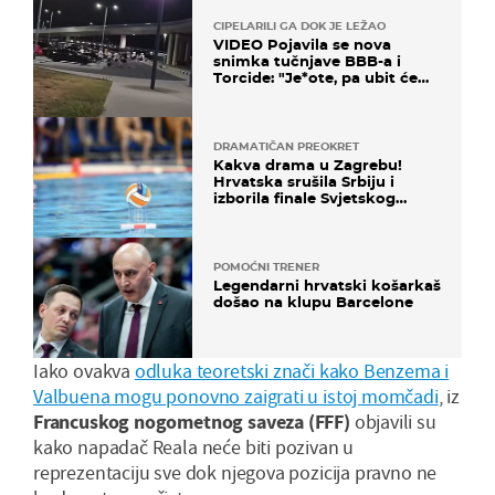
CIPELARILI GA DOK JE LEŽAO
VIDEO Pojavila se nova
snimka tučnjave BBB-a i
Torcide: "Je*ote, pa ubit će
ga!"
DRAMATIČAN PREOKRET
Kakva drama u Zagrebu!
Hrvatska srušila Srbiju i
izborila finale Svjetskog
prvenstva
POMOĆNI TRENER
Legendarni hrvatski košarkaš
došao na klupu Barcelone
Iako ovakva
odluka teoretski znači kako Benzema i
Valbuena mogu ponovno zaigrati u istoj momčadi
, iz
Francuskog nogometnog saveza (FFF)
objavili su
kako napadač Reala neće biti pozivan u
reprezentaciju sve dok njegova pozicija pravno ne