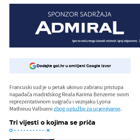
Dodajte gol.hr u omiljeni Google izvor
Francuski sud je u petak ukinuo zabranu pristupa
napadača madridskog Reala Karima Benzeme svom
reprezentativnom suigraču i veznjaku Lyona
Mathieuu Valbueni
zbog optužbe za ucjenjivanje
.
Tri vijesti o kojima se priča