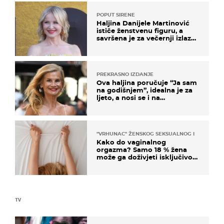
POPUT SIRENE
Haljina Danijele Martinović
ističe ženstvenu figuru, a
savršena je za večernji izlazak
na moru
PREKRASNO IZDANJE
Ova haljina poručuje “Ja sam
na godišnjem”, idealna je za
ljeto, a nosi se i na
zagrebačkoj špici
"VRHUNAC" ŽENSKOG SEKSUALNOG ISKUSTVA
Kako do vaginalnog
orgazma? Samo 18 % žena
može ga doživjeti isključivo
na ovaj način
TV