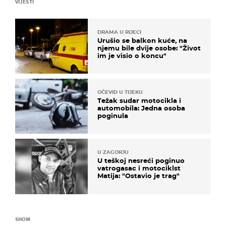
VIJESTI
DRAMA U RIJECI
Urušio se balkon kuće, na
njemu bile dvije osobe: "Život
im je visio o koncu"
OČEVID U TIJEKU
Težak sudar motocikla i
automobila: Jedna osoba
poginula
U ZAGORJU
U teškoj nesreći poginuo
vatrogasac i motociklst
Matija: "Ostavio je trag"
SHOW