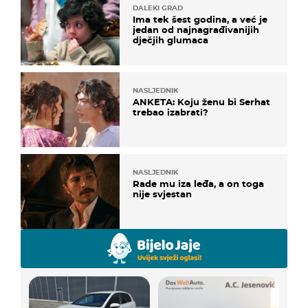
DALEKI GRAD
Ima tek šest godina, a već je
jedan od najnagrađivanijih
dječjih glumaca
NASLJEDNIK
ANKETA: Koju ženu bi Serhat
trebao izabrati?
NASLJEDNIK
Rade mu iza leđa, a on toga
nije svjestan