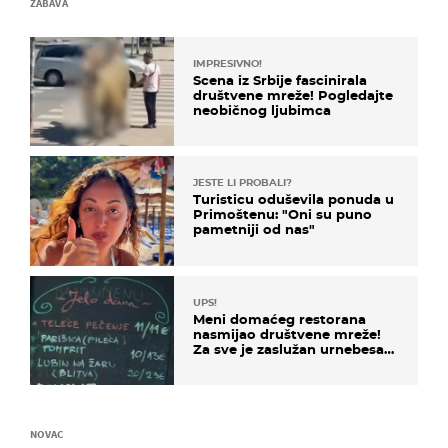
ZABAVA
IMPRESIVNO!
Scena iz Srbije fascinirala
društvene mreže! Pogledajte
neobičnog ljubimca
JESTE LI PROBALI?
Turisticu oduševila ponuda u
Primoštenu: "Oni su puno
pametniji od nas"
UPS!
Meni domaćeg restorana
nasmijao društvene mreže!
Za sve je zaslužan urnebesan
naziv jela
NOVAC