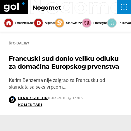
Nogome
Nogomet
Dnevnik.hr
Vijesti
Showbizz
Lifestyle
Putova
ŠTO DALJE?
Francuski sud donio veliku odluku
za domaćina Europskog prvenstva
Karim Benzema nije zaigrao za Francusku od
skandala sa seks vrpcom...
HINA / GOL.HR
11.03.2016 @ 13:05
KOMENTARI