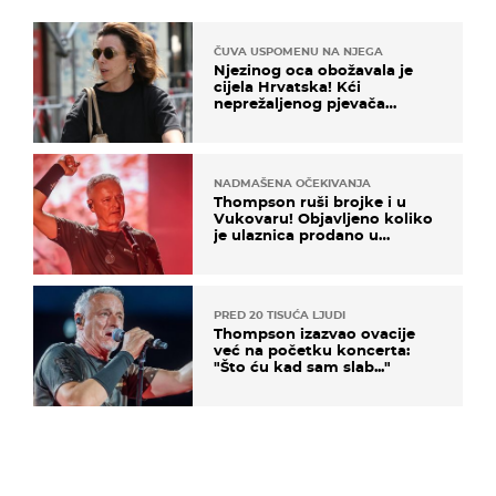
ČUVA USPOMENU NA NJEGA
Njezinog oca obožavala je
cijela Hrvatska! Kći
neprežaljenog pjevača
projurila špicom na dva
kotača
NADMAŠENA OČEKIVANJA
Thompson ruši brojke i u
Vukovaru! Objavljeno koliko
je ulaznica prodano u
kratkom vremenu
PRED 20 TISUĆA LJUDI
Thompson izazvao ovacije
već na početku koncerta:
"Što ću kad sam slab..."