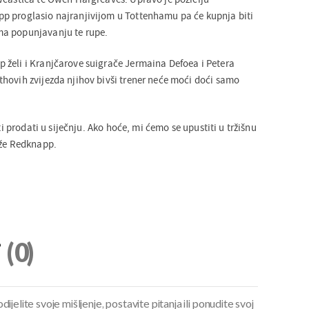
p proglasio najranjivijom u Tottenhamu pa će kupnja biti
a popunjavanju te rupe.
želi i Kranjčarove suigrače Jermaina Defoea i Petera
hovih zvijezda njihov bivši trener neće moći doći samo
eti prodati u siječnju. Ako hoće, mi ćemo se upustiti u tržišnu
aže Redknapp.
i
(0)
ijelite svoje mišljenje, postavite pitanja ili ponudite svoj