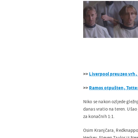
>>
Liverpool preuzeo vrh
>>
Ramos otpušten, Tott
Niko se nakon ozljede gležnja
danas vratio na teren. Ušao 
za konačnih 1:1.
Osim Kranjčara, Redknappove
Heskey, Steven Taylor iz Ne