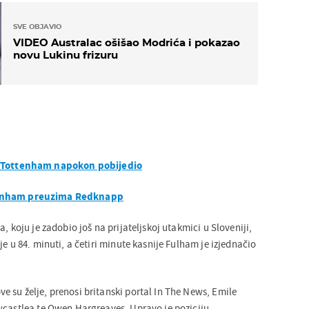
SVE OBJAVIO
VIDEO Australac ošišao Modrića i pokazao
novu Lukinu frizuru
, Tottenham napokon pobijedio
enham preuzima Redknapp
, koju je zadobio još na prijateljskoj utakmici u Sloveniji,
je u 84. minuti, a četiri minute kasnije Fulham je izjednačio
 su želje, prenosi britanski portal In The News, Emile
wcastlea te Owen Hargreaves. Upravo je poziciju