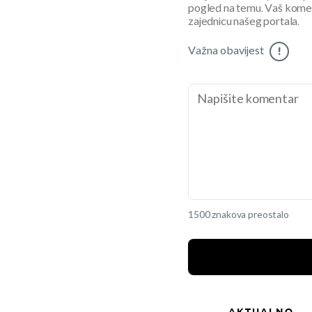
pogled na temu. Vaš koment
zajednicu našeg portala.
Važna obavijest
!
1500 znakova preostalo
AKTUALNO