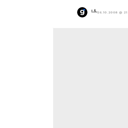
I.Š.
26.10.2008 @ 21