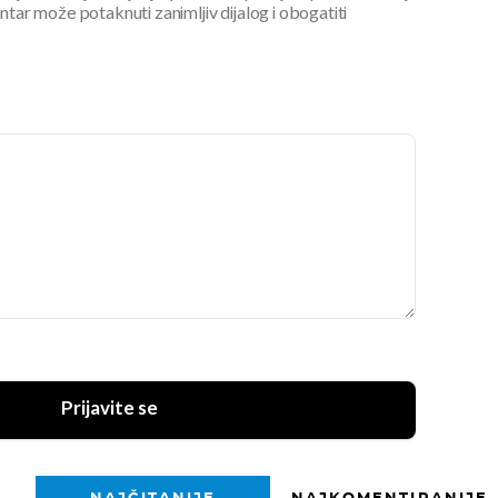
ar može potaknuti zanimljiv dijalog i obogatiti
Prijavite se
NAJČITANIJE
NAJKOMENTIRANIJE