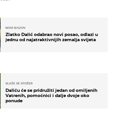
NOVI IZAZOV
Zlatko Dalić odabrao novi posao, odlazi u
jednu od najatraktivnijih zemalja svijeta
SLAŽE SE STOŽER
Daliću će se pridružiti jedan od omiljenih
Vatrenih, pomoćnici i dalje dvoje oko
ponude