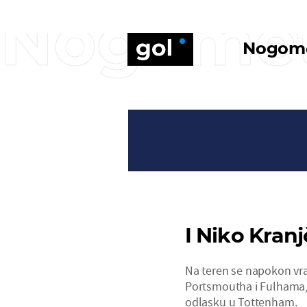
Nogome
Nogom
I Niko Kran
Na teren se napokon vrat
Portsmoutha i Fulhama,
odlasku u Tottenham.