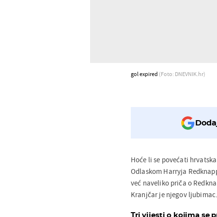
gol expired
(Foto: DNEVNIK.hr)
Dodaj
Hoće li se povećati hrvatsk
Odlaskom Harryja Redknappa
već naveliko priča o Redkna
Kranjčar je njegov ljubimac
Tri vijesti o kojima se p