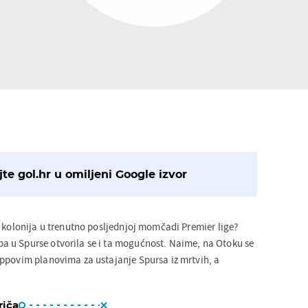
te gol.hr u omiljeni Google izvor
a kolonija u trenutno posljednjoj momčadi Premier lige?
 u Spurse otvorila se i ta mogućnost. Naime, na Otoku se
ppovim planovima za ustajanje Spursa iz mrtvih, a
.
riča