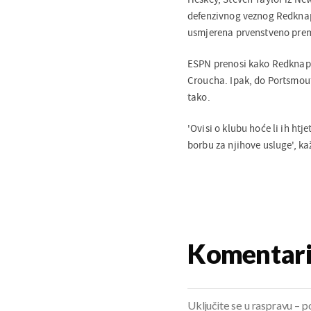
defenzivnog veznog Redknap
usmjerena prvenstveno prem
ESPN prenosi kako Redknapp 
Croucha. Ipak, do Portsmout
tako.
'Ovisi o klubu hoće li ih htj
borbu za njihove usluge', k
Komentar
Uključite se u raspravu – pod