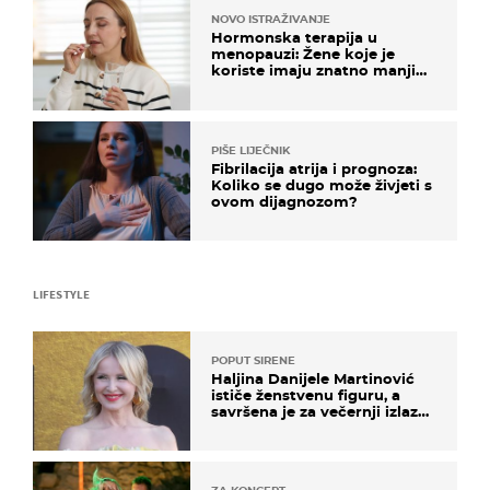
NOVO ISTRAŽIVANJE
Hormonska terapija u
menopauzi: Žene koje je
koriste imaju znatno manji
rizik od ovoga
PIŠE LIJEČNIK
Fibrilacija atrija i prognoza:
Koliko se dugo može živjeti s
ovom dijagnozom?
LIFESTYLE
POPUT SIRENE
Haljina Danijele Martinović
ističe ženstvenu figuru, a
savršena je za večernji izlazak
na moru