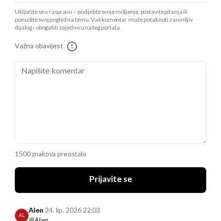
Uključite se u raspravu – podijelite svoje mišljenje, postavite pitanja ili
ponudite svoj pogled na temu. Vaš komentar može potaknuti zanimljiv
dijalog i obogatiti zajednicu našeg portala.
Važna obavijest
!
1500 znakova preostalo
Prijavite se
Alen
24. lip. 2026 22:03
AL
@Alen