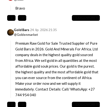
Bravo
0
0
ODGOVORITE
Gold Bars
24. lip. 2026 21:35
@Goldenmarket
Premium Raw Gold for Sale Trusted Supplier of Pure
Gold Bars in 2026.
Gold And Minerals For Africa, Ltd
company deals in the highest quality gold sourced
from Africa. We sell gold in all quantities at the most
affordable gold souk prices. Our gold is the purest,
the highest quality and the most affordable gold that
you can ever source from the continent of Africa.
Make your order now and we will supply it
immediately.
Contact Details:
Call/ WhatsApp: +27
744 954 040
0
0
ODGOVORITE