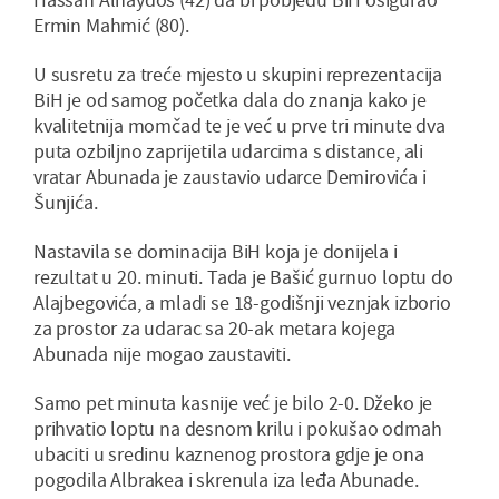
Ermin Mahmić (80).
U susretu za treće mjesto u skupini reprezentacija
BiH je od samog početka dala do znanja kako je
kvalitetnija momčad te je već u prve tri minute dva
puta ozbiljno zaprijetila udarcima s distance, ali
vratar Abunada je zaustavio udarce Demirovića i
Šunjića.
Nastavila se dominacija BiH koja je donijela i
rezultat u 20. minuti. Tada je Bašić gurnuo loptu do
Alajbegovića, a mladi se 18-godišnji veznjak izborio
za prostor za udarac sa 20-ak metara kojega
Abunada nije mogao zaustaviti.
Samo pet minuta kasnije već je bilo 2-0. Džeko je
prihvatio loptu na desnom krilu i pokušao odmah
ubaciti u sredinu kaznenog prostora gdje je ona
pogodila Albrakea i skrenula iza leđa Abunade.