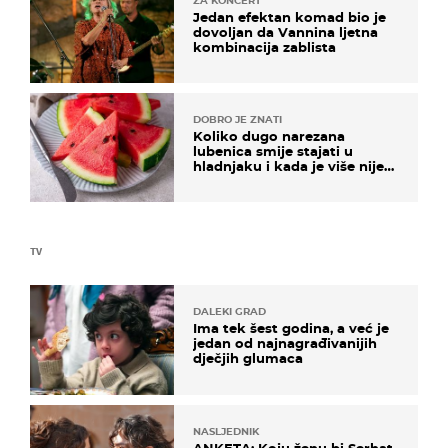
ZA KONCERT
Jedan efektan komad bio je
dovoljan da Vannina ljetna
kombinacija zablista
DOBRO JE ZNATI
Koliko dugo narezana
lubenica smije stajati u
hladnjaku i kada je više nije
sigurno jesti?
TV
DALEKI GRAD
Ima tek šest godina, a već je
jedan od najnagrađivanijih
dječjih glumaca
NASLJEDNIK
ANKETA: Koju ženu bi Serhat