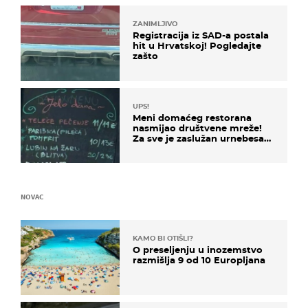
ZANIMLJIVO
Registracija iz SAD-a postala
hit u Hrvatskoj! Pogledajte
zašto
UPS!
Meni domaćeg restorana
nasmijao društvene mreže!
Za sve je zaslužan urnebesan
naziv jela
NOVAC
KAMO BI OTIŠLI?
O preseljenju u inozemstvo
razmišlja 9 od 10 Europljana