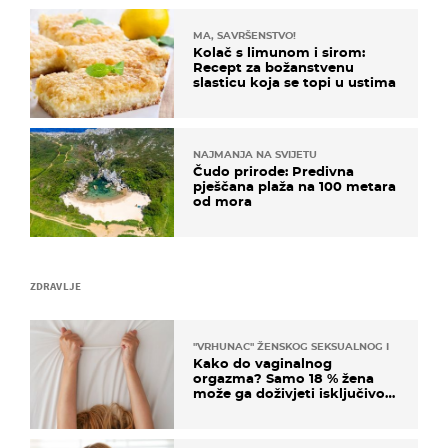
MA, SAVRŠENSTVO!
Kolač s limunom i sirom:
Recept za božanstvenu
slasticu koja se topi u ustima
NAJMANJA NA SVIJETU
Čudo prirode: Predivna
pješčana plaža na 100 metara
od mora
ZDRAVLJE
"VRHUNAC" ŽENSKOG SEKSUALNOG ISKUSTVA
Kako do vaginalnog
orgazma? Samo 18 % žena
može ga doživjeti isključivo
na ovaj način