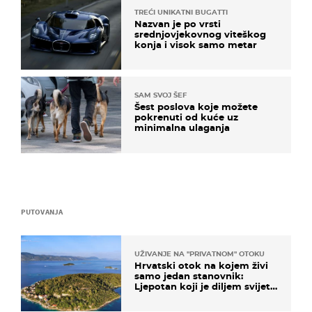
TREĆI UNIKATNI BUGATTI
Nazvan je po vrsti
srednjovjekovnog viteškog
konja i visok samo metar
SAM SVOJ ŠEF
Šest poslova koje možete
pokrenuti od kuće uz
minimalna ulaganja
PUTOVANJA
UŽIVANJE NA "PRIVATNOM" OTOKU
Hrvatski otok na kojem živi
samo jedan stanovnik:
Ljepotan koji je diljem svijeta
poznat po svojem "bijelom
zlatu"