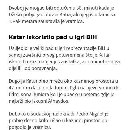
Dvoboj je mogao biti odlučen u 38. minuti kada je
Džeko pobjegao obrani Katra, ali njegov udarac sa
15-ak metara zaustavila je vratnica.
Katar iskoristio pad u igri BiH
Uslijedio je veliki pad u igri reprezentacije BiH u
samoj završnici prvog poluvremena što je Katar
iskoristio za smanjenje zaostatka, a centimetri su ga
dijelili i od poravnanja.
Dugo je Katar pleo mrežu oko kaznenog prostora u
42. minuti da bi onda lopta stigla na lijevu stranu do
Edmilsona Juniora koji je ubacio u peterac gdje je
najbrži bio iskusni Alhaydos.
Duboko u sudačkoj nadoknadi Pedro Miguel je
probio desno krilo, ušao u kazneni prostor, no
pogodio je vratnicu.