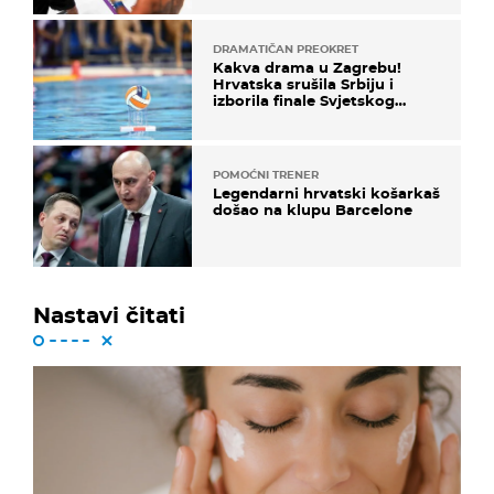
DRAMATIČAN PREOKRET
Kakva drama u Zagrebu!
Hrvatska srušila Srbiju i
izborila finale Svjetskog
prvenstva
POMOĆNI TRENER
Legendarni hrvatski košarkaš
došao na klupu Barcelone
Nastavi čitati