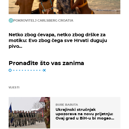
POKROVITELJ CARLSBERG CROATIA
Netko zbog ćevapa, netko zbog drške za
motiku: Evo zbog čega sve Hrvati duguju
pivo...
Pronađite što vas zanima
VIJESTI
BURE BARUTA
Ukrajinski stručnjak
upozorava na novu prijetnju:
Ovaj grad u BiH-u bi mogao
biti žarište