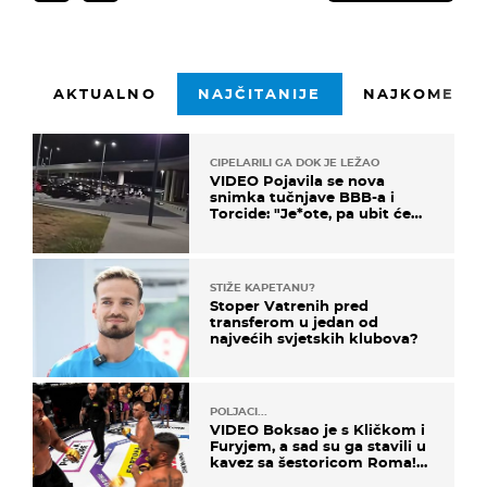
AKTUALNO
NAJČITANIJE
NAJKOMENTI
CIPELARILI GA DOK JE LEŽAO
VIDEO Pojavila se nova
snimka tučnjave BBB-a i
Torcide: "Je*ote, pa ubit će
ga!"
STIŽE KAPETANU?
Stoper Vatrenih pred
transferom u jedan od
najvećih svjetskih klubova?
POLJACI...
VIDEO Boksao je s Kličkom i
Furyjem, a sad su ga stavili u
kavez sa šestoricom Roma!
Pogledajte kako je završilo