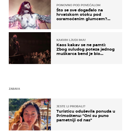
PONOVNO POD POVEĆALOM
Što se sve događalo na
hrvatskom otoku pod
osramoćenim glumcem?
Bizarni prizori i danas
izazivaju nevjericu
KAKVIH LJUDI IMA!
Kaos kakav se ne pamti:
Zbog suludog poteza jednog
muškarca bend je bio
prisiljen prekinuti nastup
ZABAVA
JESTE LI PROBALI?
Turisticu oduševila ponuda u
Primoštenu: "Oni su puno
pametniji od nas"