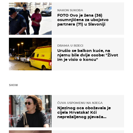
NAKON SUKOBA
FOTO Ovo je žena (36)
osumnjičena za ubojstvo
partnera (71) u Slavoniji
DRAMA U RIJECI
Urušio se balkon kuće, na
njemu bile dvije osobe: "Život
im je visio o koncu"
SHOW
ČUVA USPOMENU NA NJEGA
Njezinog oca obožavala je
cijela Hrvatska! Kći
neprežaljenog pjevača
projurila špicom na dva
kotača