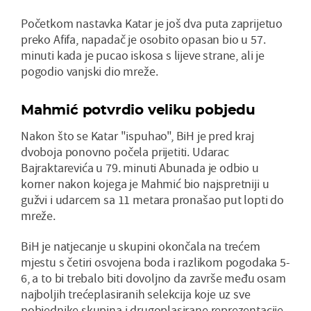
Početkom nastavka Katar je još dva puta zaprijetuo
preko Afifa, napadač je osobito opasan bio u 57.
minuti kada je pucao iskosa s lijeve strane, ali je
pogodio vanjski dio mreže.
Mahmić potvrdio veliku pobjedu
Nakon što se Katar "ispuhao", BiH je pred kraj
dvoboja ponovno počela prijetiti. Udarac
Bajraktarevića u 79. minuti Abunada je odbio u
korner nakon kojega je Mahmić bio najspretniji u
gužvi i udarcem sa 11 metara pronašao put lopti do
mreže.
BiH je natjecanje u skupini okončala na trećem
mjestu s četiri osvojena boda i razlikom pogodaka 5-
6, a to bi trebalo biti dovoljno da završe među osam
najboljih trećeplasiranih selekcija koje uz sve
pobjednike skupina i drugoplasirane reprezentacije