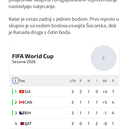
nastavljaju natjecanje.
Katar je ostao zadnji s jednim bodom. Prvo mjesto u
skupini je sa sedam bodova osvojila Švicarska, dok
je Kanada druga s četiri boda.
FIFA World Cup
F
Sezona 2026
Tim
UTA
P
N
I
RA
P
1
SUI
3
2
1
0
+4
7
2
CAN
3
1
1
1
+5
4
3
BIH
3
1
1
1
-1
4
4
QAT
3
0
1
2
-8
1