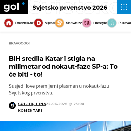
Svjetsko
Svjetsko prvenstvo 2026
Dnevnik.hr
Vijesti
Showbizz
Lifestyle
Putova
BRAVOOOO!
BiH sredila Katar i stigla na
milimetar od nokaut-faze SP-a: To
će biti - to!
Susjedi love premijerni plasman u nokaut-fazu
Svjetskog prvenstva.
GOL.HR, HINA
24.06.2026 @ 23:00
KOMENTARI