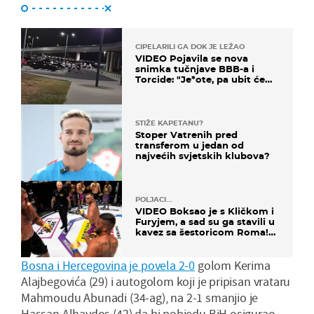
CIPELARILI GA DOK JE LEŽAO
VIDEO Pojavila se nova
snimka tučnjave BBB-a i
Torcide: "Je*ote, pa ubit će
ga!"
STIŽE KAPETANU?
Stoper Vatrenih pred
transferom u jedan od
najvećih svjetskih klubova?
POLJACI...
VIDEO Boksao je s Kličkom i
Furyjem, a sad su ga stavili u
kavez sa šestoricom Roma!
Pogledajte kako je završilo
Bosna i Hercegovina je povela 2-0
golom Kerima
Alajbegovića (29) i autogolom koji je pripisan vrataru
Mahmoudu Abunadi (34-ag), na 2-1 smanjio je
Hassan Alhaydos (42) da bi pobjedu BiH osigurao