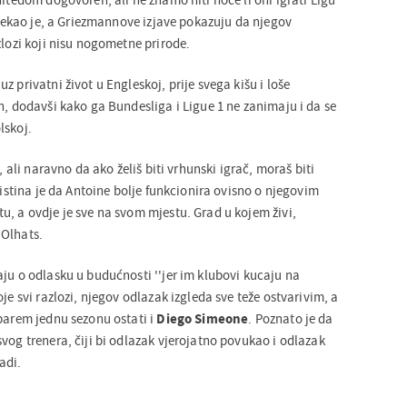
' rekao je, a Griezmannove izjave pokazuju da njegov
zlozi koji nisu nogometne prirode.
 privatni život u Engleskoj, prije svega kišu i loše
n, dodavši kako ga Bundesliga i Ligue 1 ne zanimaju i da se
lskoj.
a, ali naravno da ako želiš biti vrhunski igrač, moraš biti
, istina je da Antoine bolje funkcionira ovisno o njegovim
u, a ovdje je sve na svom mjestu. Grad u kojem živi,
e Olhats.
ju o odlasku u budućnosti ''jer im klubovi kucaju na
je svi razlozi, njegov odlazak izgleda sve teže ostvarivim, a
 barem jednu sezonu ostati i
Diego Simeone
. Poznato je da
vog trenera, čiji bi odlazak vjerojatno povukao i odlazak
adi.