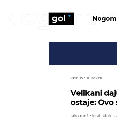
Nogome
Nogom
NIJE SVE U NOVCU
Velikani daj
ostaje: Ovo 
Iako može birati klub, sv