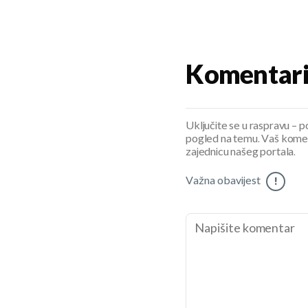
Komentar
Uključite se u raspravu – pod
pogled na temu. Vaš koment
zajednicu našeg portala.
Važna obavijest
!