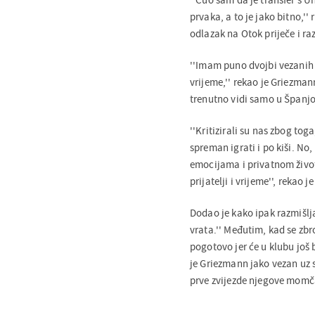
prvaka, a to je jako bitno,'
odlazak na Otok priječe i ra
''Imam puno dvojbi vezanih uz
vrijeme,'' rekao je Griezman
trenutno vidi samo u Španjo
''Kritizirali su nas zbog tog
spreman igrati i po kiši. No
emocijama i privatnom život
prijatelji i vrijeme'', rekao j
Dodao je kako ipak razmišlja
vrata.'' Međutim, kad se zbro
pogotovo jer će u klubu još
je Griezmann jako vezan uz s
prve zvijezde njegove momč