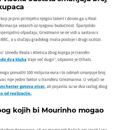
 kupaca
, koji je prvi primijetio njegov talent i doveo ga u Real
nformacija vezanih uz njegovu budućnost. Španjolski
 vjerojatno otpadaju; Griezmann se ne vidi u sastavu s
BC, a u slučaju gradskog rivala postoje i drugi razlozi.
u' između Reala i Atletica zbog kojega je transfer
eđu dva kluba
traje već dugo'', objasnio je Olhats.
mogu ponuditi 100 milijuna eura i to odmah smanjuje broj
vac nije jedini faktor u transferu Griezmanna. U veljači se
anchester gotova stvar,
ali pojavila su se dva razlog zbog
o od realizacije.
bog kojih bi Mourinho mogao
nitedom dogovoren, ali ne znamo niti hoće li oni igrati Ligu