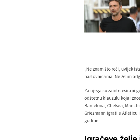
„Ne znam što reći, uvijek is
naslovnicama. Ne želim odgo
Za njega su zainteresirani g
odštetnu klauzulu koja izno
Barcelona, Chelsea, Manchest
Griezmann igrati u Atleticu 
godine.
Igračeve želje