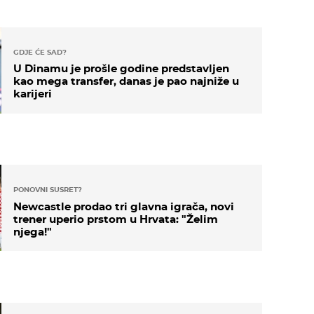
GDJE ĆE SAD?
U Dinamu je prošle godine predstavljen
kao mega transfer, danas je pao najniže u
karijeri
PONOVNI SUSRET?
Newcastle prodao tri glavna igrača, novi
trener uperio prstom u Hrvata: "Želim
njega!"