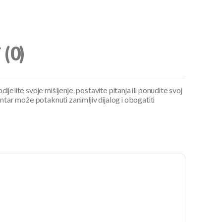
i
(0)
ijelite svoje mišljenje, postavite pitanja ili ponudite svoj
ar može potaknuti zanimljiv dijalog i obogatiti