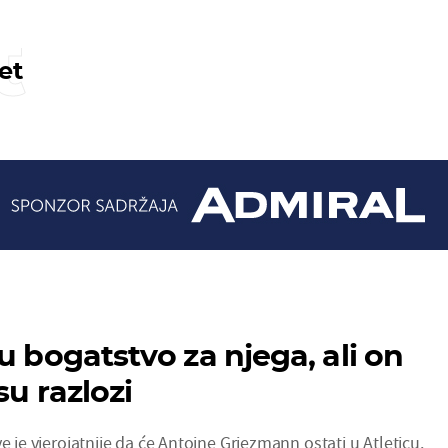
t
et
u bogatstvo za njega, ali on
su razlozi
e je vjerojatnije da će Antoine Griezmann ostati u Atleticu.