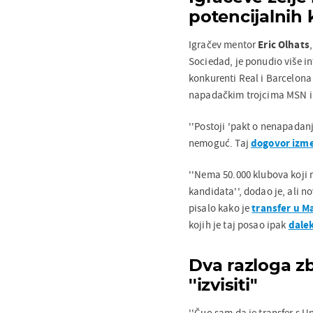
potencijalnih
Igračev mentor
Eric Olhats
Sociedad, je ponudio više i
konkurenti Real i Barcelona
napadačkim trojcima MSN i B
''Postoji 'pakt o nenapadanj
nemoguć. Taj
dogovor izm
''Nema 50.000 klubova koji 
kandidata'', dodao je, ali no
pisalo kako je
transfer u M
kojih je taj posao ipak
dalek
Dva razloga z
''izvisiti''
''Čuo sam da je transfer s U