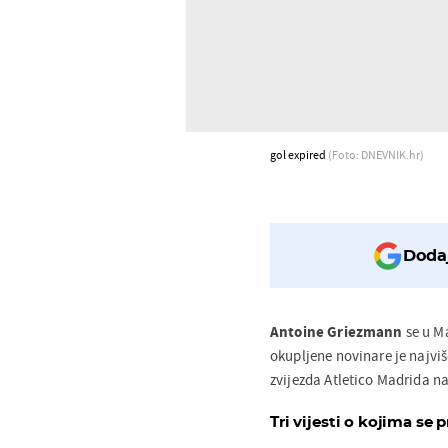
gol expired
(Foto: DNEVNIK.hr)
Dodaj
Antoine Griezmann
se u M
okupljene novinare je najv
zvijezda Atletico Madrida na
Tri vijesti o kojima se p