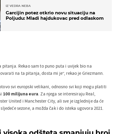
IZ VEDRA NEBA
Garcijin potez otkrio novu situaciju na
Poljudu: Mladi hajdukovac pred odlaskom
ta pitanja. Rekao sam to puno puta i uvijek bio na
varati na ta pitanja, dosta mi je“, rekao je Griezmann.
otovo svi europski velikani, odnosno svi koji mogu platiti
si
100 milijuna eura
. Za njega se interesiraju Real,
er United i Manchester City, ali sve je izglednije da će
i sljedeće sezone, a možda čak i do isteka ugovora 2021.
 i visoka odšteta smanjuju broj