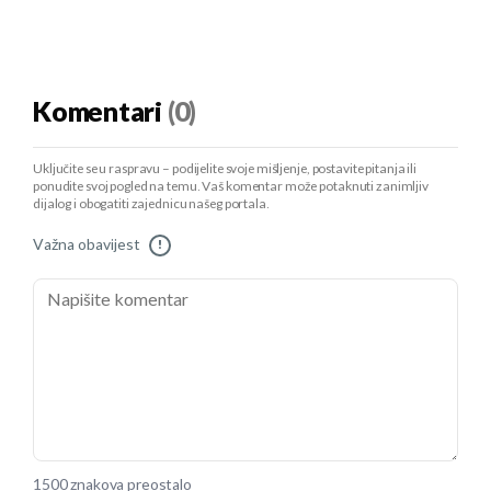
Komentari
(0)
Uključite se u raspravu – podijelite svoje mišljenje, postavite pitanja ili
ponudite svoj pogled na temu. Vaš komentar može potaknuti zanimljiv
dijalog i obogatiti zajednicu našeg portala.
Važna obavijest
!
1500 znakova preostalo