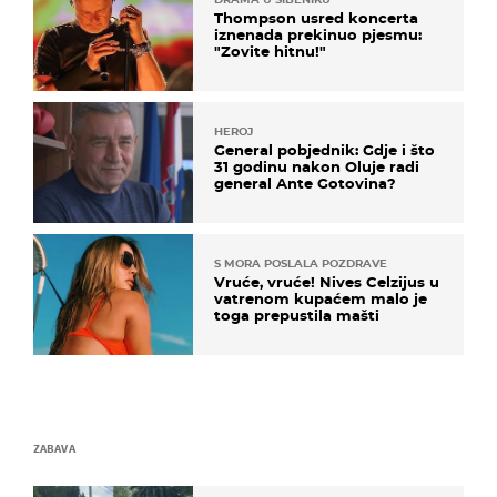
Thompson usred koncerta
iznenada prekinuo pjesmu:
"Zovite hitnu!"
HEROJ
General pobjednik: Gdje i što
31 godinu nakon Oluje radi
general Ante Gotovina?
S MORA POSLALA POZDRAVE
Vruće, vruće! Nives Celzijus u
vatrenom kupaćem malo je
toga prepustila mašti
ZABAVA