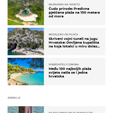
NAJMANJA NA SVIJETU
Čudo prirode: Predivna
pješčana plaža na 100 metara
od mora
NEDALEKO OD PLOČA
Skriveni vojni tuneli na jugu
Hrvatske: Omiljena kupališta
na koja lokalci u miru dolaze
roniti i skakati u more
POKROVITELJ CORONA
Među 100 najboljih plaža
svijeta našla se i jedna
hrvatska
ZDRAVLJE
NAJSIGURNIJI OBLIK REKREACIJE