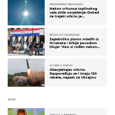
VREMENSKA PROGNOZA
Nakon vrhunca toplinskog
vala stiže osvježenje: Dokad
će trajati otkrio je
meteorolog
REZULTAT RAZMJENE
Zajedničko pismo mladih iz
Hrvatske i Srbije povodom
Oluje: "Ako si rođen nakon
'95..."
ALARM U KIJEVU
Obavještajac otkrio:
Raspoređuju se i imaju 120
raketa, napast će Ukrajinu
SHOW
DRAMA U ŠIBENIKU