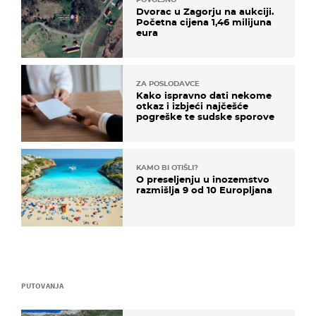
Dvorac u Zagorju na aukciji.
Početna cijena 1,46 milijuna
eura
ZA POSLODAVCE
Kako ispravno dati nekome
otkaz i izbjeći najčešće
pogreške te sudske sporove
KAMO BI OTIŠLI?
O preseljenju u inozemstvo
razmišlja 9 od 10 Europljana
PUTOVANJA