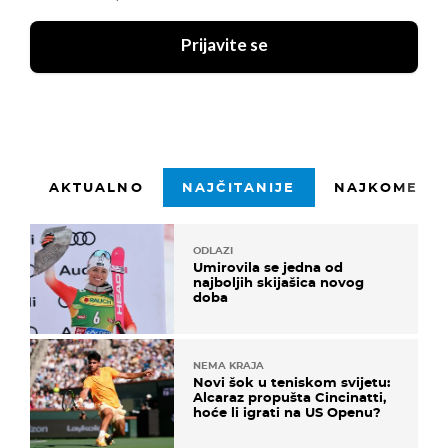
Prijavite se
AKTUALNO
NAJČITANIJE
NAJKOMENTI
ODLAZI
Umirovila se jedna od
najboljih skijašica novog
doba
NEMA KRAJA
Novi šok u teniskom svijetu:
Alcaraz propušta Cincinatti,
hoće li igrati na US Openu?