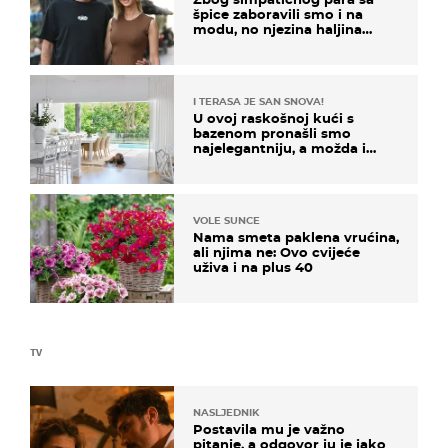
špice zaboravili smo i na
modu, no njezina haljina
itekako nas se dojmila
I TERASA JE SAN SNOVA!
U ovoj raskošnoj kući s
bazenom pronašli smo
najelegantniju, a možda i
najljepšu bijelu kuhinju
VOLE SUNCE
Nama smeta paklena vrućina,
ali njima ne: Ovo cvijeće
uživa i na plus 40
TV
NASLJEDNIK
Postavila mu je važno
pitanje, a odgovor ju je jako