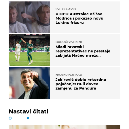
SVE OBJAVIO
VIDEO Australac ošišao
Modrića i pokazao novu
Lukinu frizuru
BUDUĆI VATRENI
Mladi hrvatski
reprezentativac ne prestaje
zabijati: Načeo mrežu
bugarskog velikana
NAJSKUPLJI IKAD
Jakirović dobio rekordno
pojačanje: Hull doveo
zamjenu za Pandura
Nastavi čitati