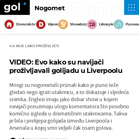
Nogome
Nogomet
Dnevnik.hr
Vijesti
Showbizz
Lifestyle
Putova
4:4 NIJE LAKO PROŽIVLJETI
VIDEO: Evo kako su navijači
proživljavali golijadu u Liverpoolu
Mnogi su nogometaši priznali kako je puno teže
gledati nego igrati utakmicu, a to dokazuje i sljedeća
snimka. Englezi imaju jako dobar show u kojem
navijači preuzimaju ulogu komentatora što posebno
komično izgleda u dramatičnim utakmicama. Takva
je bila i prelijepa golijada između Liverpoola i
Arsenala u kojoj smo vidjeli čak osam golova.