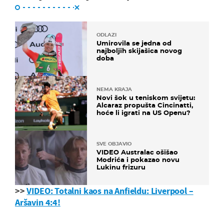
ODLAZI
Umirovila se jedna od
najboljih skijašica novog
doba
NEMA KRAJA
Novi šok u teniskom svijetu:
Alcaraz propušta Cincinatti,
hoće li igrati na US Openu?
SVE OBJAVIO
VIDEO Australac ošišao
Modrića i pokazao novu
Lukinu frizuru
>>
VIDEO: Totalni kaos na Anfieldu: Liverpool –
Aršavin 4:4!