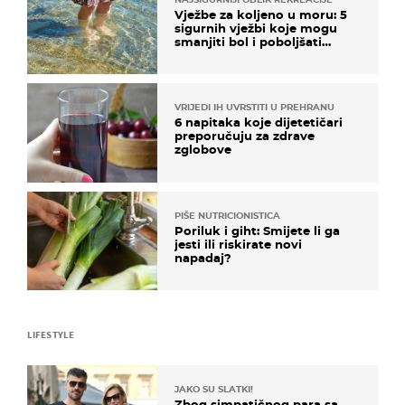
Vježbe za koljeno u moru: 5
sigurnih vježbi koje mogu
smanjiti bol i poboljšati
pokretljivost
VRIJEDI IH UVRSTITI U PREHRANU
6 napitaka koje dijetetičari
preporučuju za zdrave
zglobove
PIŠE NUTRICIONISTICA
Poriluk i giht: Smijete li ga
jesti ili riskirate novi
napadaj?
LIFESTYLE
JAKO SU SLATKI!
Zbog simpatičnog para sa