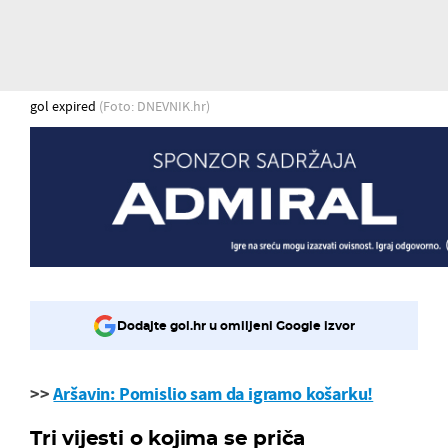
gol expired
(Foto: DNEVNIK.hr)
Dodajte gol.hr u omiljeni Google izvor
>>
Aršavin: Pomislio sam da igramo košarku!
Tri vijesti o kojima se priča