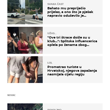
SVAKA ČAST
Bahato mu prepriječio
prijelaz, a ono što je pješak
napravio oduševilo je
društvene mreže
UŽAS…
"Ove tri štrace došle su u
klub…": Splitska influencerica
oplela po ženama zbog
užasnog ponašanja
LOL
Promatrao turiste u
Hrvatskoj, njegova zapažanja
nasmijala cijelu regiju
NOVAC
POVOLJNO