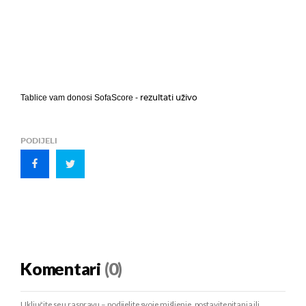
rezultati uživo
Tablice vam donosi SofaScore -
PODIJELI
Komentari
(0)
Uključite se u raspravu – podijelite svoje mišljenje, postavite pitanja ili