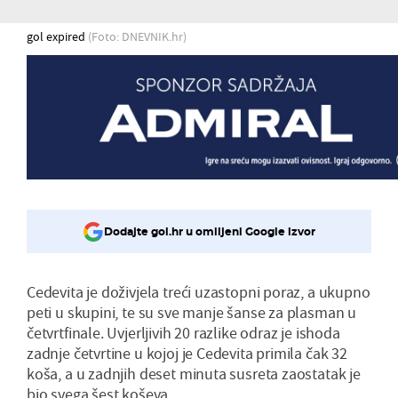
gol expired
(Foto: DNEVNIK.hr)
Dodajte gol.hr u omiljeni Google izvor
Cedevita je doživjela treći uzastopni poraz, a ukupno
peti u skupini, te su sve manje šanse za plasman u
četvrtfinale. Uvjerljivih 20 razlike odraz je ishoda
zadnje četvrtine u kojoj je Cedevita primila čak 32
koša, a u zadnjih deset minuta susreta zaostatak je
bio svega šest koševa.