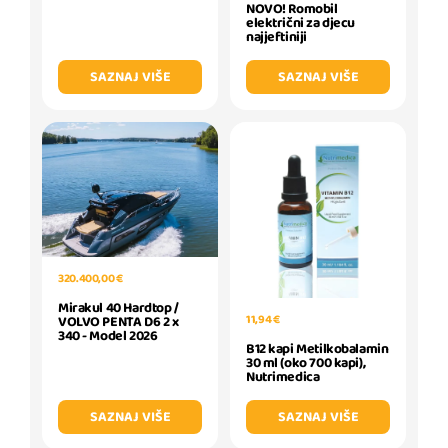
NOVO! Romobil
električni za djecu
najjeftiniji
SAZNAJ VIŠE
SAZNAJ VIŠE
320.400,00 €
Mirakul 40 Hardtop /
11,94 €
VOLVO PENTA D6 2 x
340 - Model 2026
B12 kapi Metilkobalamin
30 ml (oko 700 kapi),
Nutrimedica
SAZNAJ VIŠE
SAZNAJ VIŠE