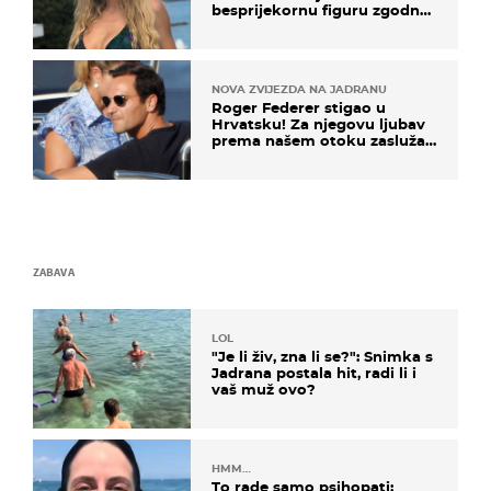
besprijekornu figuru zgodne
voditeljice
NOVA ZVIJEZDA NA JADRANU
Roger Federer stigao u
Hrvatsku! Za njegovu ljubav
prema našem otoku zaslužan
je jedan poznati Hrvat
ZABAVA
LOL
"Je li živ, zna li se?": Snimka s
Jadrana postala hit, radi li i
vaš muž ovo?
HMM…
To rade samo psihopati: