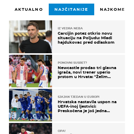
AKTUALNO
NAJČITANIJE
NAJKOMENTI
IZ VEDRA NEBA
Garcijin potez otkrio novu
situaciju na Poljudu: Mladi
hajdukovac pred odlaskom
PONOVNI SUSRET?
Newcastle prodao tri glavna
igrača, novi trener uperio
prstom u Hrvata: "Želim
njega!"
SJAJAN TJEDAN U EUROPI
Hrvatska nastavila uspon na
UEFA-inoj ljestvici:
Preskočena je još jedna
država
OPA!