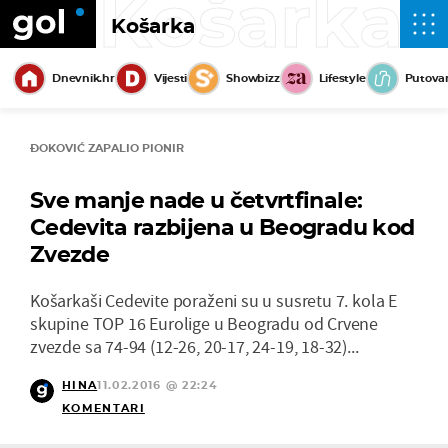
Košarka
Košarka
Dnevnik.hr
Vijesti
Showbizz
Lifestyle
Putova
ĐOKOVIĆ ZAPALIO PIONIR
Sve manje nade u četvrtfinale:
Cedevita razbijena u Beogradu kod
Zvezde
Košarkaši Cedevite poraženi su u susretu 7. kola E
skupine TOP 16 Eurolige u Beogradu od Crvene
zvezde sa 74-94 (12-26, 20-17, 24-19, 18-32)...
HINA
11.02.2016 @ 22:24
KOMENTARI