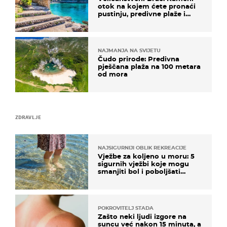
otok na kojem ćete pronaći
pustinju, predivne plaže i
uzbudljivu hranu
NAJMANJA NA SVIJETU
Čudo prirode: Predivna
pješčana plaža na 100 metara
od mora
ZDRAVLJE
NAJSIGURNIJI OBLIK REKREACIJE
Vježbe za koljeno u moru: 5
sigurnih vježbi koje mogu
smanjiti bol i poboljšati
pokretljivost
POKROVITELJ STADA
Zašto neki ljudi izgore na
suncu već nakon 15 minuta, a