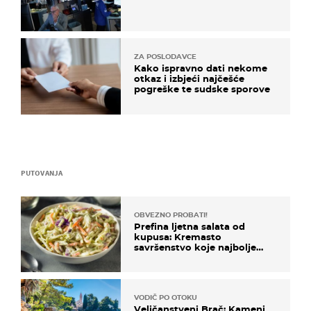
ZA POSLODAVCE
Kako ispravno dati nekome
otkaz i izbjeći najčešće
pogreške te sudske sporove
PUTOVANJA
OBVEZNO PROBATI!
Prefina ljetna salata od
kupusa: Kremasto
savršenstvo koje najbolje
paše uz pečeno meso
VODIČ PO OTOKU
Veličanstveni Brač: Kameni