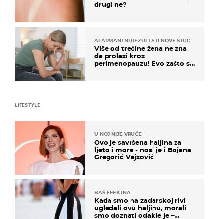
drugi ne?
ALARMANTNI REZULTATI NOVE STUDIJE
Više od trećine žena ne zna
da prolazi kroz
perimenopauzu! Evo zašto su
simptomi toliko zbunjujući
LIFESTYLE
U NOJ NIJE VRUĆE
Ovo je savršena haljina za
ljeto i more - nosi je i Bojana
Gregorić Vejzović
BAŠ EFEKTNA
Kada smo na zadarskoj rivi
ugledali ovu haljinu, morali
smo doznati odakle je –