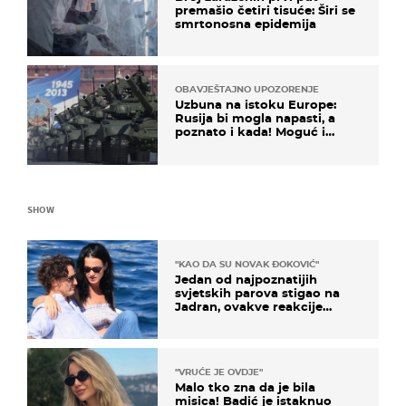
premašio četiri tisuće: Širi se
smrtonosna epidemija
OBAVJEŠTAJNO UPOZORENJE
Uzbuna na istoku Europe:
Rusija bi mogla napasti, a
poznato i kada! Moguć i
kopneni upad u članicu
NATO-a
SHOW
"KAO DA SU NOVAK ĐOKOVIĆ"
Jedan od najpoznatijih
svjetskih parova stigao na
Jadran, ovakve reakcije
vjerojatno nisu očekivali
"VRUĆE JE OVDJE"
Malo tko zna da je bila
misica! Badić je istaknuo