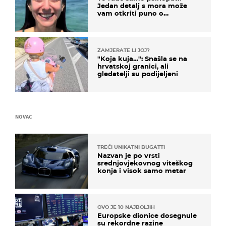
Jedan detalj s mora može
vam otkriti puno o
prijateljima
ZAMJERATE LI JOJ?
"Koja kuja…": Snašla se na
hrvatskoj granici, ali
gledatelji su podijeljeni
NOVAC
TREĆI UNIKATNI BUGATTI
Nazvan je po vrsti
srednjovjekovnog viteškog
konja i visok samo metar
OVO JE 10 NAJBOLJIH
Europske dionice dosegnule
su rekordne razine