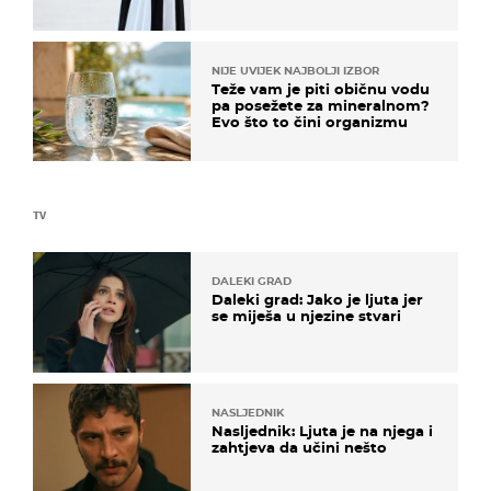
košta samo 18 eura
NIJE UVIJEK NAJBOLJI IZBOR
Teže vam je piti običnu vodu
pa posežete za mineralnom?
Evo što to čini organizmu
TV
DALEKI GRAD
Daleki grad: Jako je ljuta jer
se miješa u njezine stvari
NASLJEDNIK
Nasljednik: Ljuta je na njega i
zahtjeva da učini nešto