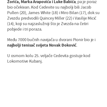
Žorića, Marka Arapovića i Luke Babića
, pa je poraz
bio očekivan. Kod Cedevite su najbolji bili Jacob
Pullen (20), James White (18) i Miro Bilan (17), dok su
Zvezdu predvodili Quincey Miller (22) i Vasilije Micić
(14), koji su najzaslužniji što je Zvezda na četiri
pobjede i tri poraza.
Među 7000 bučnih navijača u dvorani Pionir bio je i
najbolji tenisač svijeta Novak Đoković
.
U osmom kolu 25. veljače Cedevita gostuje kod
Lokomotive Kubanj.