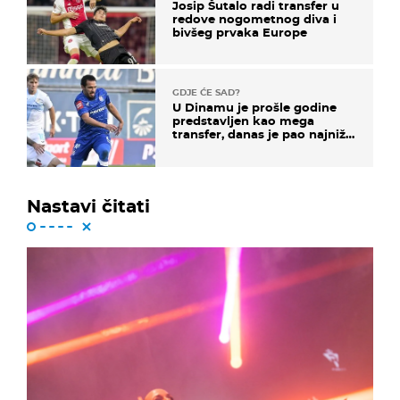
Josip Šutalo radi transfer u
redove nogometnog diva i
bivšeg prvaka Europe
GDJE ĆE SAD?
U Dinamu je prošle godine
predstavljen kao mega
transfer, danas je pao najniže
u karijeri
Nastavi čitati