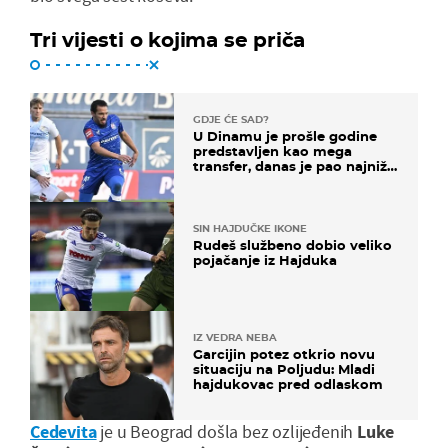
Tri vijesti o kojima se priča
GDJE ĆE SAD?
U Dinamu je prošle godine
predstavljen kao mega
transfer, danas je pao najniže
u karijeri
SIN HAJDUČKE IKONE
Rudeš službeno dobio veliko
pojačanje iz Hajduka
IZ VEDRA NEBA
Garcijin potez otkrio novu
situaciju na Poljudu: Mladi
hajdukovac pred odlaskom
Cedevita
je u Beograd došla bez ozlijeđenih
Luke