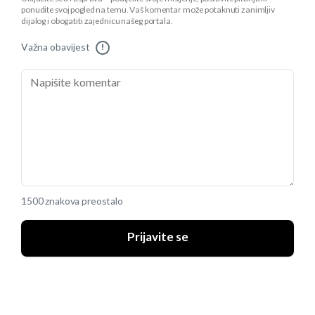
ponudite svoj pogled na temu. Vaš komentar može potaknuti zanimljiv
dijalog i obogatiti zajednicu našeg portala.
Važna obavijest
!
1500 znakova preostalo
Prijavite se