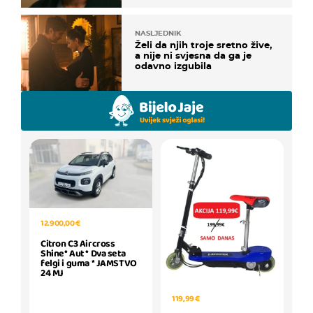
NASLJEDNIK
Želi da njih troje sretno žive,
a nije ni svjesna da ga je
odavno izgubila
12.900,00 €
Citron C3 Aircross
Shine* Aut * Dva seta
felgi i guma * JAMSTVO
24 MJ
119,99 €