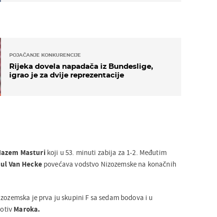
POJAČANJE KONKURENCIJE
Rijeka dovela napadača iz Bundeslige,
igrao je za dvije reprezentacije
Hazem
Masturi
koji u 53. minuti zabija za 1-2. Međutim
aul
Van
Hecke
povećava vodstvo Nizozemske na konačnih
izozemska je prva ju skupini F sa sedam bodova i u
rotiv
Maroka.