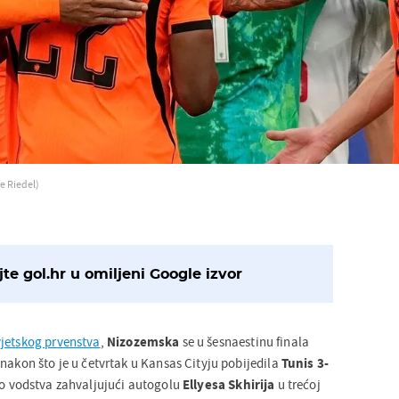
e Riedel)
te gol.hr u omiljeni Google izvor
jetskog prvenstva
,
Nizozemska
se u šesnaestinu finala
nakon što je u četvrtak u Kansas Cityju pobijedila
Tunis
3-
do vodstva zahvaljujući autogolu
Ellyesa
Skhirija
u trećoj