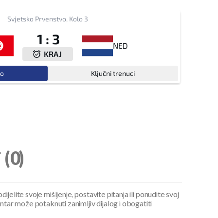
Svjetsko Prvenstvo, Kolo 3
1
:
3
NED
KRAJ
vo
Ključni trenuci
i
(0)
ijelite svoje mišljenje, postavite pitanja ili ponudite svoj
ar može potaknuti zanimljiv dijalog i obogatiti