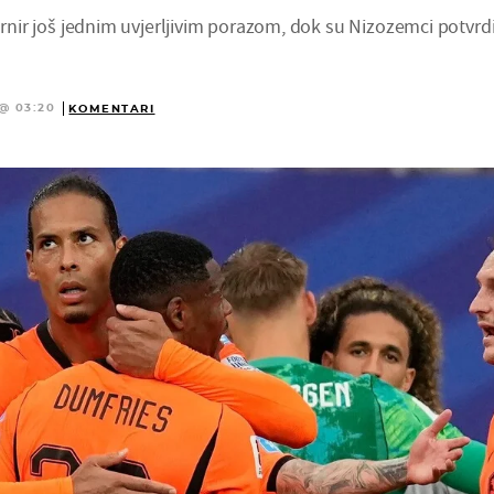
turnir još jednim uvjerljivim porazom, dok su Nizozemci potvrdi
 @ 03:20
KOMENTARI