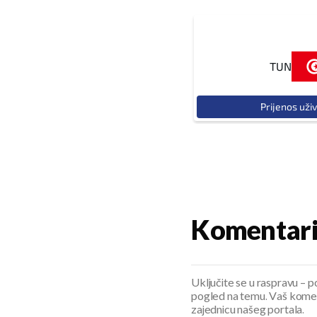
TUN
Prijenos uži
Komentar
Uključite se u raspravu – pod
pogled na temu. Vaš koment
zajednicu našeg portala.