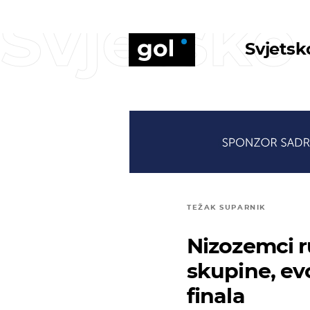
Svjetsko
Svjetsk
TEŽAK SUPARNIK
Nizozemci ru
skupine, evo
finala