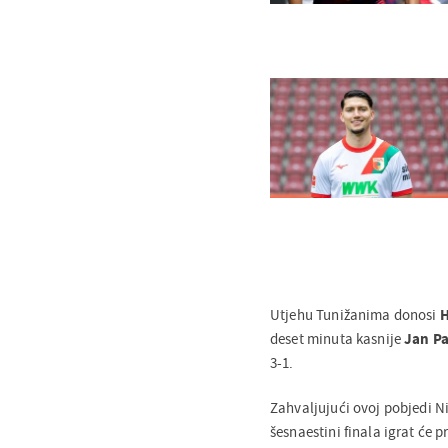
Utjehu Tunižanima donosi
deset minuta kasnije
Jan
P
3-1.
Zahvaljujući ovoj pobjedi N
šesnaestini finala igrat će p