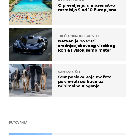
KAMO BI OTIŠLI?
O preseljenju u inozemstvo
razmišlja 9 od 10 Europljana
TREĆI UNIKATNI BUGATTI
Nazvan je po vrsti
srednjovjekovnog viteškog
konja i visok samo metar
SAM SVOJ ŠEF
Šest poslova koje možete
pokrenuti od kuće uz
minimalna ulaganja
PUTOVANJA