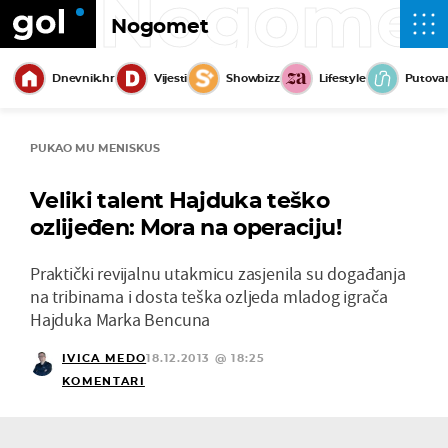
Nogome
Nogomet
Dnevnik.hr
Vijesti
Showbizz
Lifestyle
Putova
PUKAO MU MENISKUS
Veliki talent Hajduka teško
ozlijeđen: Mora na operaciju!
Praktički revijalnu utakmicu zasjenila su događanja
na tribinama i dosta teška ozljeda mladog igrača
Hajduka Marka Bencuna
IVICA MEDO
18.12.2013 @ 18:25
KOMENTARI