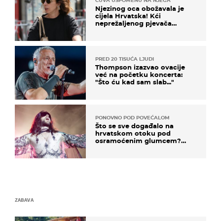
ČUVA USPOMENU NA NJEGA
Njezinog oca obožavala je
cijela Hrvatska! Kći
neprežaljenog pjevača
projurila špicom na dva
kotača
PRED 20 TISUĆA LJUDI
Thompson izazvao ovacije
već na početku koncerta:
"Što ću kad sam slab..."
PONOVNO POD POVEĆALOM
Što se sve događalo na
hrvatskom otoku pod
osramoćenim glumcem?
Bizarni prizori i danas
izazivaju nevjericu
ZABAVA