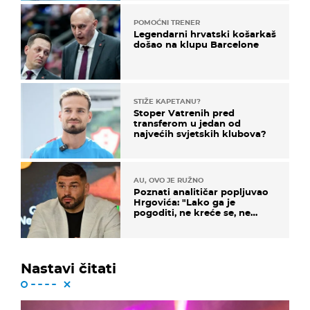
POMOĆNI TRENER
Legendarni hrvatski košarkaš
došao na klupu Barcelone
STIŽE KAPETANU?
Stoper Vatrenih pred
transferom u jedan od
najvećih svjetskih klubova?
AU, OVO JE RUŽNO
Poznati analitičar popljuvao
Hrgovića: "Lako ga je
pogoditi, ne kreće se, ne
koristi noge..."
Nastavi čitati