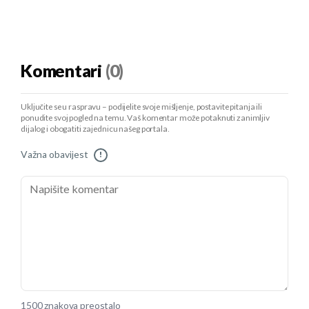
Komentari
(0)
Uključite se u raspravu – podijelite svoje mišljenje, postavite pitanja ili
ponudite svoj pogled na temu. Vaš komentar može potaknuti zanimljiv
dijalog i obogatiti zajednicu našeg portala.
Važna obavijest
!
1500 znakova preostalo