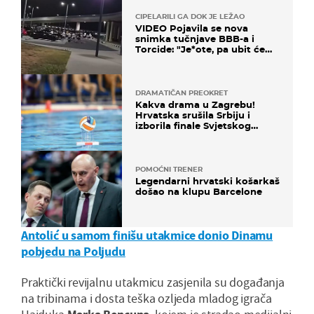
CIPELARILI GA DOK JE LEŽAO
VIDEO Pojavila se nova
snimka tučnjave BBB-a i
Torcide: "Je*ote, pa ubit će
ga!"
DRAMATIČAN PREOKRET
Kakva drama u Zagrebu!
Hrvatska srušila Srbiju i
izborila finale Svjetskog
prvenstva
POMOĆNI TRENER
Legendarni hrvatski košarkaš
došao na klupu Barcelone
Antolić u samom finišu utakmice donio Dinamu
pobjedu na Poljudu
Praktički revijalnu utakmicu zasjenila su događanja
na tribinama i dosta teška ozljeda mladog igrača