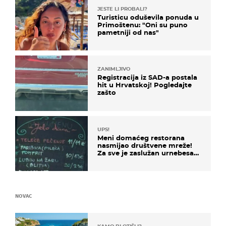
JESTE LI PROBALI?
Turisticu oduševila ponuda u
Primoštenu: "Oni su puno
pametniji od nas"
ZANIMLJIVO
Registracija iz SAD-a postala
hit u Hrvatskoj! Pogledajte
zašto
UPS!
Meni domaćeg restorana
nasmijao društvene mreže!
Za sve je zaslužan urnebesan
naziv jela
NOVAC