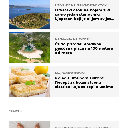
UŽIVANJE NA "PRIVATNOM" OTOKU
Hrvatski otok na kojem živi
samo jedan stanovnik:
Ljepotan koji je diljem svijeta
poznat po svojem "bijelom
zlatu"
NAJMANJA NA SVIJETU
Čudo prirode: Predivna
pješčana plaža na 100 metara
od mora
MA, SAVRŠENSTVO!
Kolač s limunom i sirom:
Recept za božanstvenu
slasticu koja se topi u ustima
ZDRAVLJE