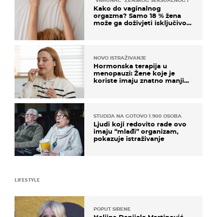
"VRHUNAC" ŽENSKOG SEKSUALNOG ISKUSTVA
Kako do vaginalnog
orgazma? Samo 18 % žena
može ga doživjeti isključivo
na ovaj način
NOVO ISTRAŽIVANJE
Hormonska terapija u
menopauzi: Žene koje je
koriste imaju znatno manji
rizik od ovoga
STUDIJA NA GOTOVO 1.900 OSOBA
Ljudi koji redovito rade ovo
imaju “mlađi” organizam,
pokazuje istraživanje
LIFESTYLE
POPUT SIRENE
Haljina Danijele Martinović