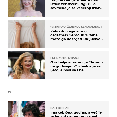
ističe ženstvenu figuru, a
savršena je za večernji izlazak
na moru
"VRHUNAC" ŽENSKOG SEKSUALNOG ISKUSTVA
Kako do vaginalnog
orgazma? Samo 18 % žena
može ga doživjeti isključivo
na ovaj način
PREKRASNO IZDANJE
Ova haljina poručuje “Ja sam
na godišnjem”, idealna je za
ljeto, a nosi se i na
zagrebačkoj špici
TV
DALEKI GRAD
Ima tek šest godina, a već je
jedan od najnagrađivanijih