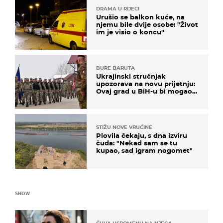
DRAMA U RIJECI
Urušio se balkon kuće, na
njemu bile dvije osobe: "Život
im je visio o koncu"
BURE BARUTA
Ukrajinski stručnjak
upozorava na novu prijetnju:
Ovaj grad u BiH-u bi mogao
biti žarište
STIŽU NOVE VRUĆINE
Plovila čekaju, s dna izviru
čuda: "Nekad sam se tu
kupao, sad igram nogomet"
SHOW