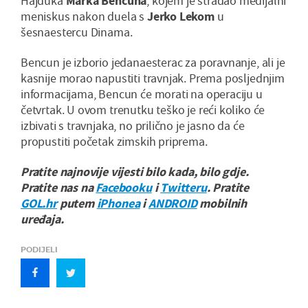
Hajduka
Marka Bencuna
, kojem je stradao medijalni
meniskus nakon duela s
Jerko Lekom
u
šesnaestercu Dinama.
Bencun je izborio jedanaesterac za poravnanje, ali je
kasnije morao napustiti travnjak. Prema posljednjim
informacijama, Bencun će morati na operaciju u
četvrtak. U ovom trenutku teško je reći koliko će
izbivati s travnjaka, no prilično je jasno da će
propustiti početak zimskih priprema.
Pratite najnovije vijesti bilo kada, bilo gdje.
Pratite nas na
Facebooku
i
Twitteru
. Pratite
GOL.hr
putem
iPhonea
i
ANDROID
mobilnih
uređaja.
PODIJELI