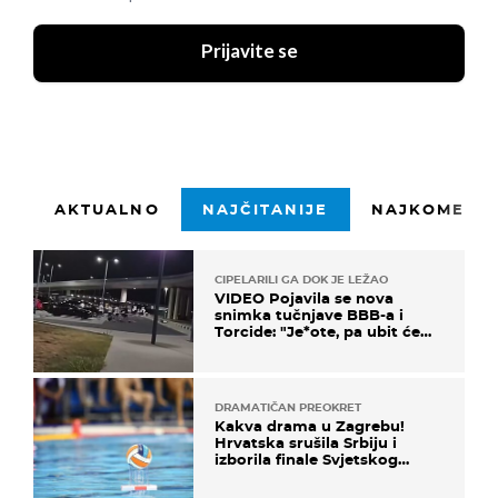
Prijavite se
AKTUALNO
NAJČITANIJE
NAJKOMENTI
CIPELARILI GA DOK JE LEŽAO
VIDEO Pojavila se nova
snimka tučnjave BBB-a i
Torcide: "Je*ote, pa ubit će
ga!"
DRAMATIČAN PREOKRET
Kakva drama u Zagrebu!
Hrvatska srušila Srbiju i
izborila finale Svjetskog
prvenstva