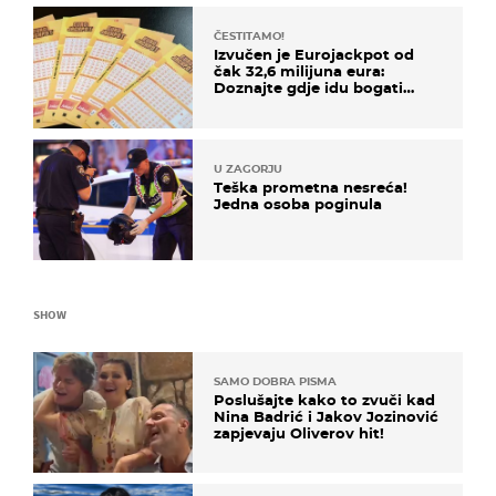
ČESTITAMO!
Izvučen je Eurojackpot od
čak 32,6 milijuna eura:
Doznajte gdje idu bogati
dobitci u Hrvatskoj
U ZAGORJU
Teška prometna nesreća!
Jedna osoba poginula
SHOW
SAMO DOBRA PISMA
Poslušajte kako to zvuči kad
Nina Badrić i Jakov Jozinović
zapjevaju Oliverov hit!