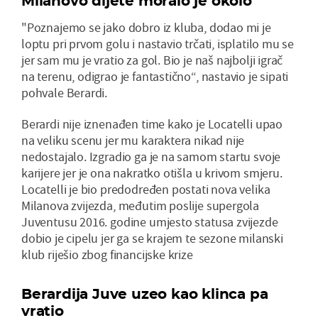
Milanovo dijete moralo je okolo
"Poznajemo se jako dobro iz kluba, dodao mi je
loptu pri prvom golu i nastavio trčati, isplatilo mu se
jer sam mu je vratio za gol. Bio je naš najbolji igrač
na terenu, odigrao je fantastično“, nastavio je sipati
pohvale Berardi.
Berardi nije iznenađen time kako je Locatelli upao
na veliku scenu jer mu karaktera nikad nije
nedostajalo. Izgradio ga je na samom startu svoje
karijere jer je ona nakratko otišla u krivom smjeru.
Locatelli je bio predodređen postati nova velika
Milanova zvijezda, međutim poslije supergola
Juventusu 2016. godine umjesto statusa zvijezde
dobio je cipelu jer ga se krajem te sezone milanski
klub riješio zbog financijske krize
Berardija Juve uzeo kao klinca pa
vratio