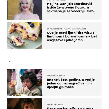
Haljina Danijele Martinović
ističe ženstvenu figuru, a
savršena je za večernji izlazak
na moru
PREJEDNOSTAVNO ZA SLOŽITI
Ovo je pravi ljetni tiramisu s
limunom i borovnicama – baš
osvježava i jako je fin
TV
DALEKI GRAD
Ima tek šest godina, a već je
jedan od najnagrađivanijih
dječjih glumaca
NASLJEDNIK
Rade mu iza leđa, a on toga