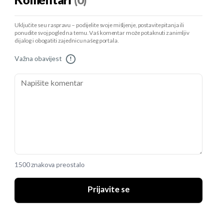
Komentari
(0)
Uključite se u raspravu – podijelite svoje mišljenje, postavite pitanja ili
ponudite svoj pogled na temu. Vaš komentar može potaknuti zanimljiv
dijalog i obogatiti zajednicu našeg portala.
Važna obavijest
!
1500 znakova preostalo
Prijavite se