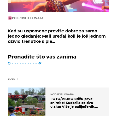
POKROVITELJ WATA
Kad su uspomene previše dobre za samo
jedno gledanje: Mali uređaj koji je još jednom
oživio trenutke s ple...
Pronađite što vas zanima
VIJESTI
KOD BJELOVARA
FOTO/VIDEO Stižu prve
snimke! Sudarila se dva
vlaka: Više je ozlijeđenih,
hitne službe na terenu