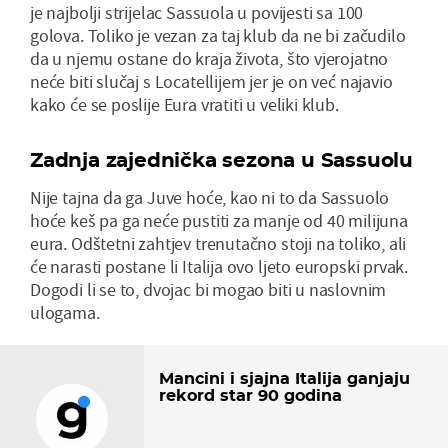
je najbolji strijelac Sassuola u povijesti sa 100
golova. Toliko je vezan za taj klub da ne bi začudilo
da u njemu ostane do kraja života, što vjerojatno
neće biti slučaj s Locatellijem jer je on već najavio
kako će se poslije Eura vratiti u veliki klub.
Zadnja zajednička sezona u Sassuolu
Nije tajna da ga Juve hoće, kao ni to da Sassuolo
hoće keš pa ga neće pustiti za manje od 40 milijuna
eura. Odštetni zahtjev trenutačno stoji na toliko, ali
će narasti postane li Italija ovo ljeto europski prvak.
Dogodi li se to, dvojac bi mogao biti u naslovnim
ulogama.
Mancini i sjajna Italija ganjaju
rekord star 90 godina