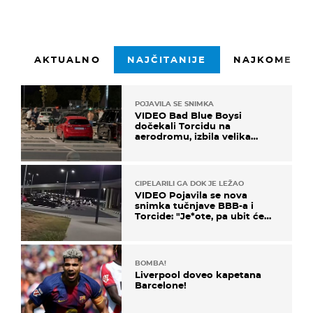
AKTUALNO
NAJČITANIJE
NAJKOMENTI
POJAVILA SE SNIMKA
VIDEO Bad Blue Boysi
dočekali Torcidu na
aerodromu, izbila velika
masovna tučnjava
CIPELARILI GA DOK JE LEŽAO
VIDEO Pojavila se nova
snimka tučnjave BBB-a i
Torcide: "Je*ote, pa ubit će
ga!"
BOMBA!
Liverpool doveo kapetana
Barcelone!