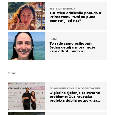
JESTE LI PROBALI?
Turisticu oduševila ponuda u
Primoštenu: "Oni su puno
pametniji od nas"
HMM…
To rade samo psihopati:
Jedan detalj s mora može
vam otkriti puno o
prijateljima
NOVAC
POKROVITELJ PHILIP MORRIS ZAGREB
Digitalna rješenja za stvarne
probleme: Dva hrvatska
projekta dobila potporu za
razvoj