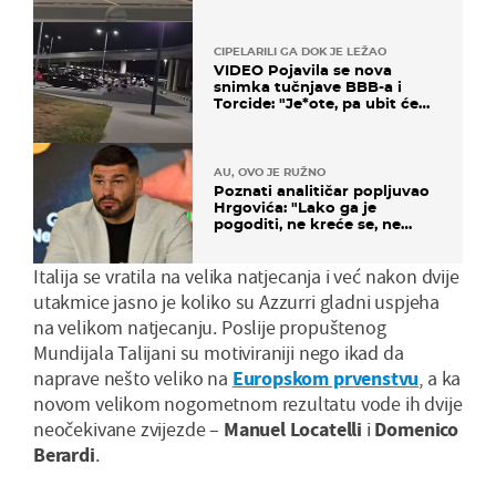
CIPELARILI GA DOK JE LEŽAO
VIDEO Pojavila se nova
snimka tučnjave BBB-a i
Torcide: "Je*ote, pa ubit će
ga!"
AU, OVO JE RUŽNO
Poznati analitičar popljuvao
Hrgovića: "Lako ga je
pogoditi, ne kreće se, ne
koristi noge..."
Italija se vratila na velika natjecanja i već nakon dvije
utakmice jasno je koliko su Azzurri gladni uspjeha
na velikom natjecanju. Poslije propuštenog
Mundijala Talijani su motiviraniji nego ikad da
naprave nešto veliko na
Europskom prvenstvu
, a ka
novom velikom nogometnom rezultatu vode ih dvije
neočekivane zvijezde –
Manuel Locatelli
i
Domenico
Berardi
.