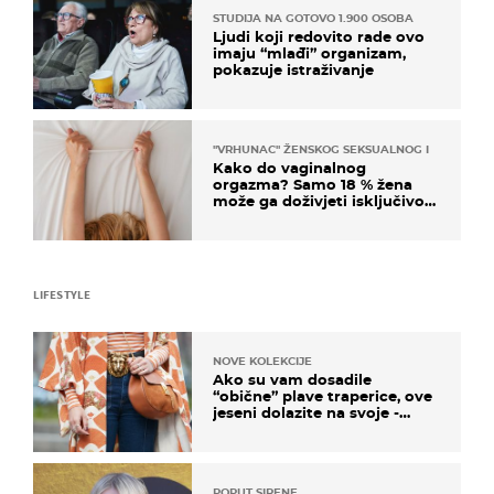
STUDIJA NA GOTOVO 1.900 OSOBA
Ljudi koji redovito rade ovo
imaju “mlađi” organizam,
pokazuje istraživanje
"VRHUNAC" ŽENSKOG SEKSUALNOG ISKUSTVA
Kako do vaginalnog
orgazma? Samo 18 % žena
može ga doživjeti isključivo
na ovaj način
LIFESTYLE
NOVE KOLEKCIJE
Ako su vam dosadile
“obične” plave traperice, ove
jeseni dolazite na svoje -
izdvajamo 15 hit modela
POPUT SIRENE