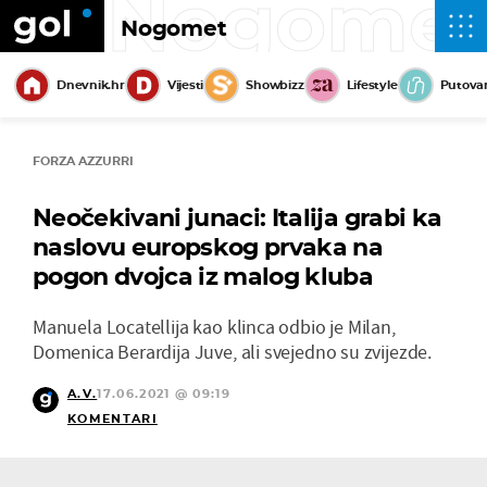
Nogome
Nogomet
Dnevnik.hr
Vijesti
Showbizz
Lifestyle
Putova
FORZA AZZURRI
Neočekivani junaci: Italija grabi ka
naslovu europskog prvaka na
pogon dvojca iz malog kluba
Manuela Locatellija kao klinca odbio je Milan,
Domenica Berardija Juve, ali svejedno su zvijezde.
A.V.
17.06.2021 @ 09:19
KOMENTARI