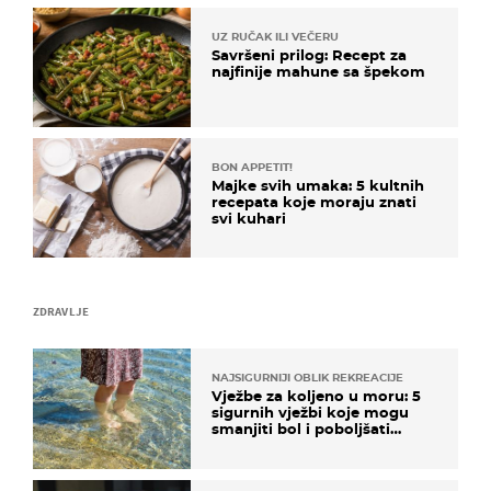
UZ RUČAK ILI VEČERU
Savršeni prilog: Recept za
najfinije mahune sa špekom
BON APPETIT!
Majke svih umaka: 5 kultnih
recepata koje moraju znati
svi kuhari
ZDRAVLJE
NAJSIGURNIJI OBLIK REKREACIJE
Vježbe za koljeno u moru: 5
sigurnih vježbi koje mogu
smanjiti bol i poboljšati
pokretljivost