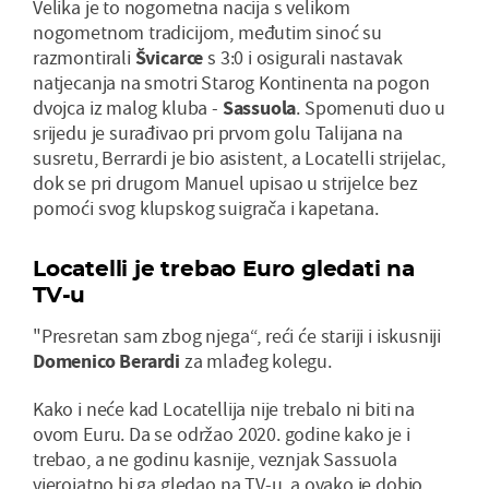
Velika je to nogometna nacija s velikom
nogometnom tradicijom, međutim sinoć su
razmontirali
Švicarce
s 3:0 i osigurali nastavak
natjecanja na smotri Starog Kontinenta na pogon
dvojca iz malog kluba -
Sassuola
. Spomenuti duo u
srijedu je surađivao pri prvom golu Talijana na
susretu, Berrardi je bio asistent, a Locatelli strijelac,
dok se pri drugom Manuel upisao u strijelce bez
pomoći svog klupskog suigrača i kapetana.
Locatelli je trebao Euro gledati na
TV-u
"Presretan sam zbog njega“, reći će stariji i iskusniji
Domenico Berardi
za mlađeg kolegu.
Kako i neće kad Locatellija nije trebalo ni biti na
ovom Euru. Da se održao 2020. godine kako je i
trebao, a ne godinu kasnije, veznjak Sassuola
vjerojatno bi ga gledao na TV-u, a ovako je dobio