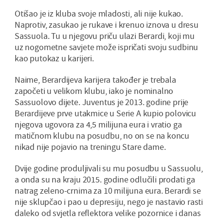
Otišao je iz kluba svoje mladosti, ali nije kukao.
Naprotiv, zasukao je rukave i krenuo iznova u dresu
Sassuola. Tu u njegovu priču ulazi Berardi, koji mu
uz nogometne savjete može ispričati svoju sudbinu
kao putokaz u karijeri.
Naime, Berardijeva karijera također je trebala
započeti u velikom klubu, iako je nominalno
Sassuolovo dijete. Juventus je 2013. godine prije
Berardijeve prve utakmice u Serie A kupio polovicu
njegova ugovora za 4,5 milijuna eura i vratio ga
matičnom klubu na posudbu, no on se na koncu
nikad nije pojavio na treningu Stare dame.
Dvije godine produljivali su mu posudbu u Sassuolu,
a onda su na kraju 2015. godine odlučili prodati ga
natrag zeleno-crnima za 10 milijuna eura. Berardi se
nije sklupčao i pao u depresiju, nego je nastavio rasti
daleko od svjetla reflektora velike pozornice i danas