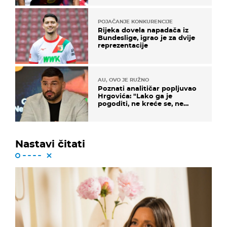
POJAČANJE KONKURENCIJE
Rijeka dovela napadača iz
Bundeslige, igrao je za dvije
reprezentacije
AU, OVO JE RUŽNO
Poznati analitičar popljuvao
Hrgovića: "Lako ga je
pogoditi, ne kreće se, ne
koristi noge..."
Nastavi čitati