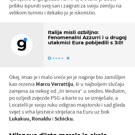
priliku ispuniti svoj san i zaigrati za svoju zemlju na
velikom turniru i itekako ju je iskoristio.
Italija misli ozbiljno:
Fenomenalni Azzurri i u drugoj
utakmici Eura pobijedili s 3:0!
Okej, imao je i malo sreće jer je najprije bio zamišljen
kao rezerva
Marcu
Verrattiju
, ili u najboljem slučaju
zamjena za nekog od „tri tenora“ u sredini. Međuitm,
po ozljedi zvijezde PSG-a karte su se izmiješale, a
Locatelli je svoju ruku odigrao majstorski i sad gleda
svijet s vrha ljestvice strijelaca na Euru uz bok
Lukakuu, Ronaldu
i
Schicku.