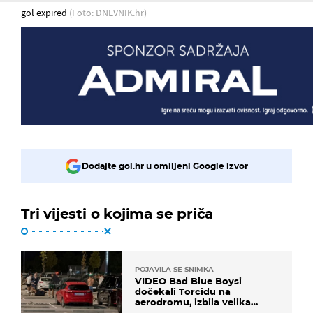
gol expired
(Foto: DNEVNIK.hr)
Dodajte gol.hr u omiljeni Google izvor
Tri vijesti o kojima se priča
POJAVILA SE SNIMKA
VIDEO Bad Blue Boysi
dočekali Torcidu na
aerodromu, izbila velika
masovna tučnjava