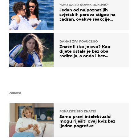
"KAO DA SU NOVAK ĐOKOVIĆ"
Jedan od najpoznatijih
svjetskih parova stigao na
Jadran, ovakve reakcije
vjerojatno nisu očekivali
DANAS ŽIVI POVUČENO
Znate li tko je ovo? Kao
dijete ostala je bez oba
roditelja, a onda i bez
milijuna koje je trebala
naslijediti
ZABAVA
POKAŽITE ŠTO ZNATE!
Samo pravi intelektualci
mogu riješiti ovaj kviz bez
ijedne pogreške