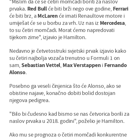
"Mislim da će se četiri momčadi boriti za naslov
prvaka.
Red Bull
će biti brži nego ove godine,
Ferrari
će biti brz, a
McLaren
će imati Renaultove motore i
umiješat će se u borbu za vrh. Uz nas iz
Mercedesa
,
to su četiri momčadi. Morat ćemo napredovati
tijekom zime", izjavio je Hamilton.
Nedavno je četvetostruki svjetski prvak izjavio kako
su četiri najbolja vozača trenutno u Formuli 1 on
sam,
Sebastian Vettel
,
Max Verstappen
i
Fernando
Alonso
.
Posebno ga veseli činjenica što će Alonso, ako se
obistine najave, konačno dobiti bolid dostojan
njegova pedigrea.
"Bilo bi čudesno kad bismo se nas četvorica borili za
naslov prvaka u 2018. godini", poželio je Hamilton.
Ako mu se prognoza o četiri momčadi konkurentne