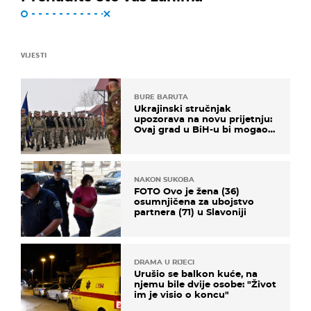
VIJESTI
BURE BARUTA
Ukrajinski stručnjak
upozorava na novu prijetnju:
Ovaj grad u BiH-u bi mogao
biti žarište
NAKON SUKOBA
FOTO Ovo je žena (36)
osumnjičena za ubojstvo
partnera (71) u Slavoniji
DRAMA U RIJECI
Urušio se balkon kuće, na
njemu bile dvije osobe: "Život
im je visio o koncu"