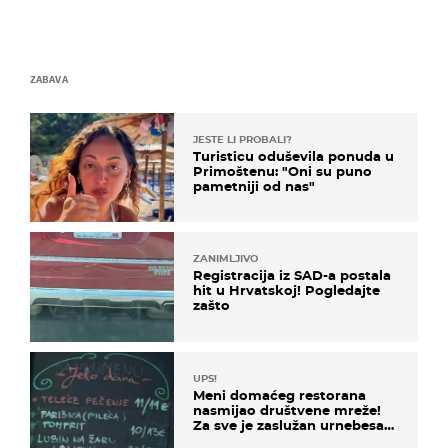
ZABAVA
JESTE LI PROBALI?
Turisticu oduševila ponuda u
Primoštenu: "Oni su puno
pametniji od nas"
ZANIMLJIVO
Registracija iz SAD-a postala
hit u Hrvatskoj! Pogledajte
zašto
UPS!
Meni domaćeg restorana
nasmijao društvene mreže!
Za sve je zaslužan urnebesan
naziv jela