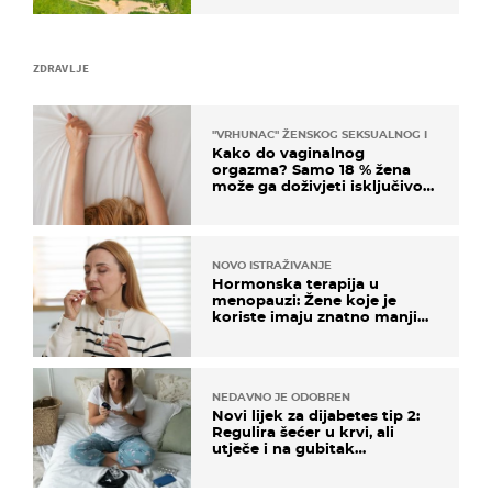
ZDRAVLJE
"VRHUNAC" ŽENSKOG SEKSUALNOG ISKUSTVA
Kako do vaginalnog
orgazma? Samo 18 % žena
može ga doživjeti isključivo
na ovaj način
NOVO ISTRAŽIVANJE
Hormonska terapija u
menopauzi: Žene koje je
koriste imaju znatno manji
rizik od ovoga
NEDAVNO JE ODOBREN
Novi lijek za dijabetes tip 2:
Regulira šećer u krvi, ali
utječe i na gubitak
kilograma! Evo tko ga smije
uzimati i koje su nuspojave