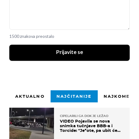
1500 znakova preostalo
Prijavite se
AKTUALNO
NAJČITANIJE
NAJKOMENTI
CIPELARILI GA DOK JE LEŽAO
VIDEO Pojavila se nova
snimka tučnjave BBB-a i
Torcide: "Je*ote, pa ubit će
ga!"