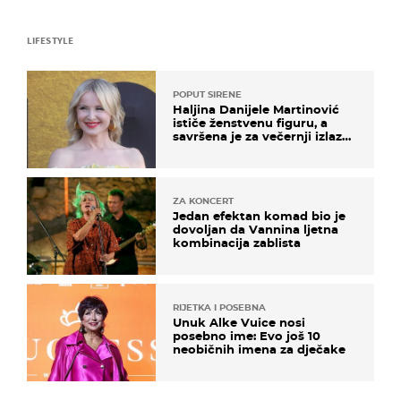
LIFESTYLE
POPUT SIRENE
Haljina Danijele Martinović
ističe ženstvenu figuru, a
savršena je za večernji izlazak
na moru
ZA KONCERT
Jedan efektan komad bio je
dovoljan da Vannina ljetna
kombinacija zablista
RIJETKA I POSEBNA
Unuk Alke Vuice nosi
posebno ime: Evo još 10
neobičnih imena za dječake