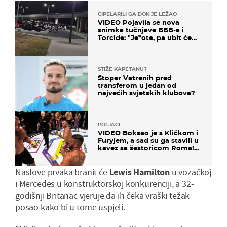
CIPELARILI GA DOK JE LEŽAO
VIDEO Pojavila se nova
snimka tučnjave BBB-a i
Torcide: "Je*ote, pa ubit će
ga!"
STIŽE KAPETANU?
Stoper Vatrenih pred
transferom u jedan od
najvećih svjetskih klubova?
POLJACI...
VIDEO Boksao je s Kličkom i
Furyjem, a sad su ga stavili u
kavez sa šestoricom Roma!
Pogledajte kako je završilo
Naslove prvaka branit će
Lewis Hamilton
u vozačkoj
i Mercedes u konstruktorskoj konkurenciji, a 32-
godišnji Britanac vjeruje da ih čeka vraški težak
posao kako bi u tome uspjeli.