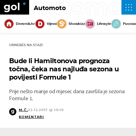
Automot
Automoto
Dnevnik.hr
Vijesti
Showbizz
Lifestyle
Putova
URNEBES NA STAZI
Bude li Hamiltonova prognoza
točna, čeka nas najluđa sezona u
povijesti Formule 1
Prije nešto manje od mjesec dana završila je sezona
Formule 1.
M.Č.
22.12.2017 @ 10:19
KOMENTARI