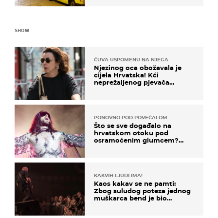
SHOW
ČUVA USPOMENU NA NJEGA
Njezinog oca obožavala je
cijela Hrvatska! Kći
neprežaljenog pjevača
projurila špicom na dva
kotača
PONOVNO POD POVEĆALOM
Što se sve događalo na
hrvatskom otoku pod
osramoćenim glumcem?
Bizarni prizori i danas
izazivaju nevjericu
KAKVIH LJUDI IMA!
Kaos kakav se ne pamti:
Zbog suludog poteza jednog
muškarca bend je bio
prisiljen prekinuti nastup