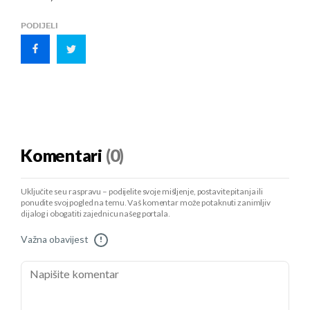
PODIJELI
Komentari
(0)
Uključite se u raspravu – podijelite svoje mišljenje, postavite pitanja ili
ponudite svoj pogled na temu. Vaš komentar može potaknuti zanimljiv
dijalog i obogatiti zajednicu našeg portala.
Važna obavijest
!