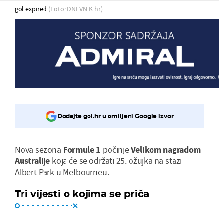
gol expired
(Foto: DNEVNIK.hr)
Dodajte gol.hr u omiljeni Google izvor
Nova sezona
Formule 1
počinje
Velikom nagradom
Australije
koja će se održati 25. ožujka na stazi
Albert Park u Melbourneu.
Tri vijesti o kojima se priča