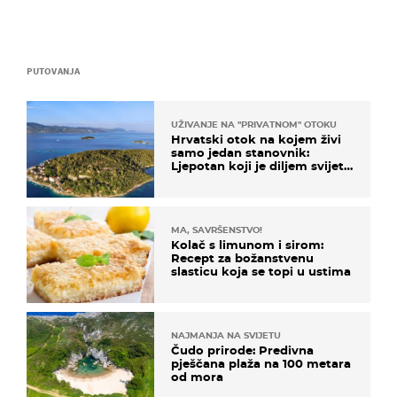
PUTOVANJA
UŽIVANJE NA "PRIVATNOM" OTOKU
Hrvatski otok na kojem živi
samo jedan stanovnik:
Ljepotan koji je diljem svijeta
poznat po svojem "bijelom
zlatu"
MA, SAVRŠENSTVO!
Kolač s limunom i sirom:
Recept za božanstvenu
slasticu koja se topi u ustima
NAJMANJA NA SVIJETU
Čudo prirode: Predivna
pješčana plaža na 100 metara
od mora