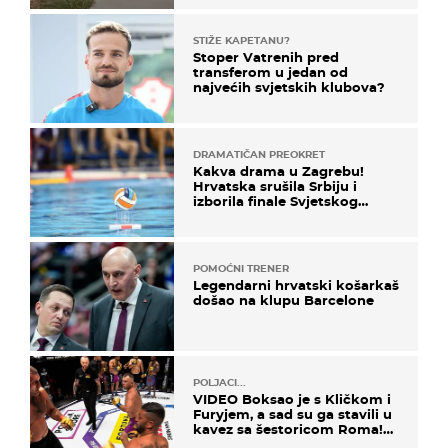
STIŽE KAPETANU?
Stoper Vatrenih pred
transferom u jedan od
najvećih svjetskih klubova?
DRAMATIČAN PREOKRET
Kakva drama u Zagrebu!
Hrvatska srušila Srbiju i
izborila finale Svjetskog
prvenstva
POMOĆNI TRENER
Legendarni hrvatski košarkaš
došao na klupu Barcelone
POLJACI...
VIDEO Boksao je s Kličkom i
Furyjem, a sad su ga stavili u
kavez sa šestoricom Roma!
Pogledajte kako je završilo