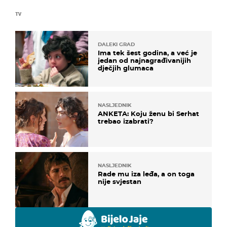
TV
DALEKI GRAD
Ima tek šest godina, a već je
jedan od najnagrađivanijih
dječjih glumaca
NASLJEDNIK
ANKETA: Koju ženu bi Serhat
trebao izabrati?
NASLJEDNIK
Rade mu iza leđa, a on toga
nije svjestan