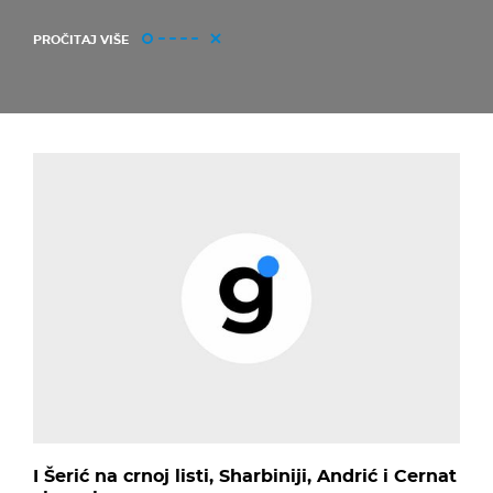
PROČITAJ VIŠE
I Šerić na crnoj listi, Sharbiniji, Andrić i Cernat