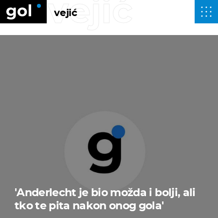
vejić
vejić
'Anderlecht je bio možda i bolji, ali
tko te pita nakon onog gola'