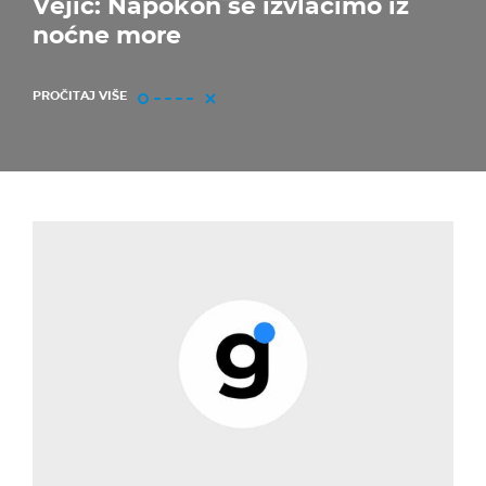
Vejić: Napokon se izvlačimo iz
noćne more
PROČITAJ VIŠE