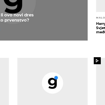
li ovo novi dres
MALO
ko prvenstvo?
Harr
Svje
među