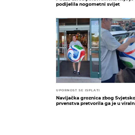
podijelila nogometni svijet
UPORNOST SE ISPLATI
Navijačka groznica zbog Svjetsk
prvenstva pretvorila ga je u viraln