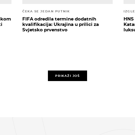
ČEKA SE JEDAN PUTNIK
IZGL
tskom
FIFA odredila termine dodatnih
HNS 
ti
kvalifikacija: Ukrajina u prilici za
Katar
Svjetsko prvenstvo
luks
PRIKAŽI JOŠ