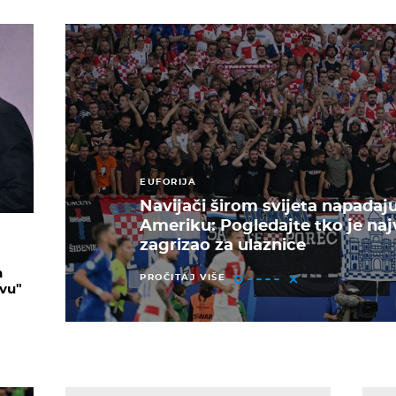
EUFORIJA
Navijači širom svijeta napadaj
Ameriku: Pogledajte tko je naj
zagrizao za ulaznice
n
PROČITAJ VIŠE
tvu"