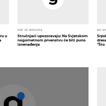
SVE JE MOGUĆE
NE V
ru u
Stručnjaci upozoravaju: Na Svjetskom
Srps
a
nogometnom prvenstvu će biti puno
dresa
iznenađenja
''Što