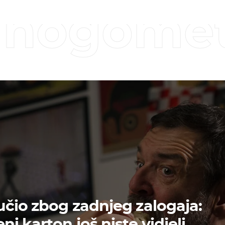
o nogome
učio zbog zadnjeg zalogaja:
i karton još niste vidjeli