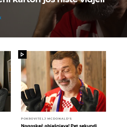
POKROVITELJ MCDONALD'S
Nogoskeč objašnjava! Pet sekundi