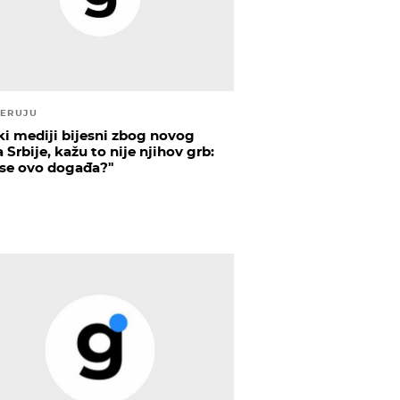
JERUJU
ki mediji bijesni zbog novog
 Srbije, kažu to nije njihov grb:
 se ovo događa?''