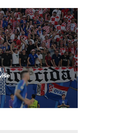
u
više