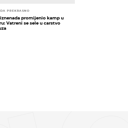
EDA PREKRASNO
iznenada promijenio kamp u
u: Vatreni se sele u carstvo
uza