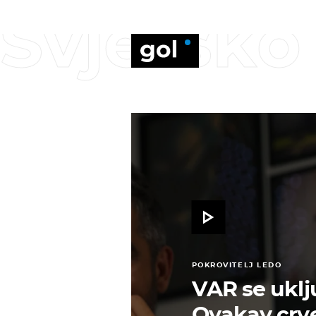
Svjetsk
POKROVITELJ LEDO
VAR se uklj
Ovakav crven