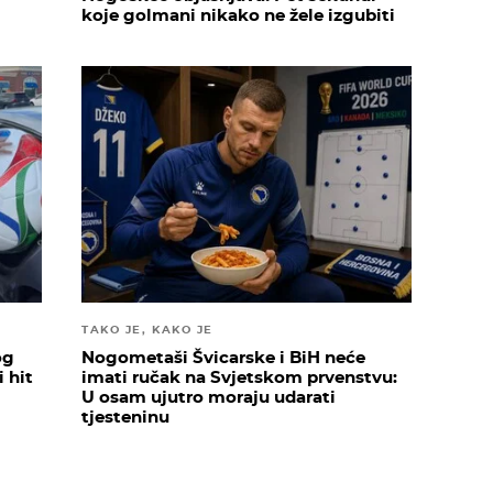
koje golmani nikako ne žele izgubiti
TAKO JE, KAKO JE
og
Nogometaši Švicarske i BiH neće
i hit
imati ručak na Svjetskom prvenstvu:
U osam ujutro moraju udarati
tjesteninu