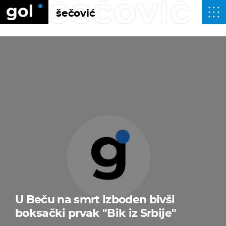
šečović
šečović
U Beču na smrt izboden bivši
boksački prvak "Bik iz Srbije"