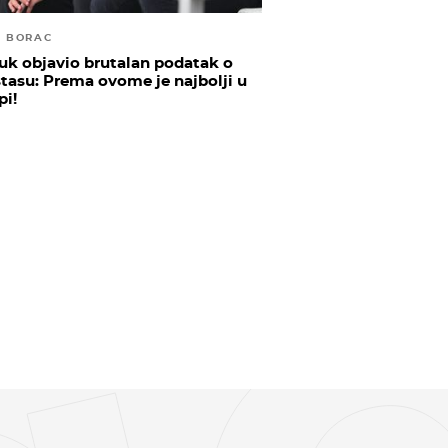
I BORAC
uk objavio brutalan podatak o
tasu: Prema ovome je najbolji u
pi!