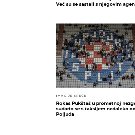
Već su se sastali s njegovim age
IMAO JE SREĆE
Rokas Pukštaš u prometnoj nezgo
sudario se s taksijem nedaleko o
Poljuda