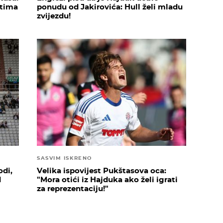
ntima
ponudu od Jakirovića: Hull želi mladu
zvijezdu!
SASVIM ISKRENO
di,
Velika ispovijest Pukštasova oca:
d
"Mora otići iz Hajduka ako želi igrati
za reprezentaciju!"