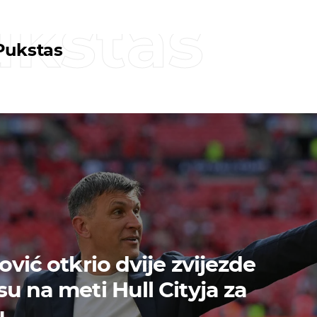
ukstas
Pukstas
ović otkrio dvije zvijezde
u na meti Hull Cityja za
u