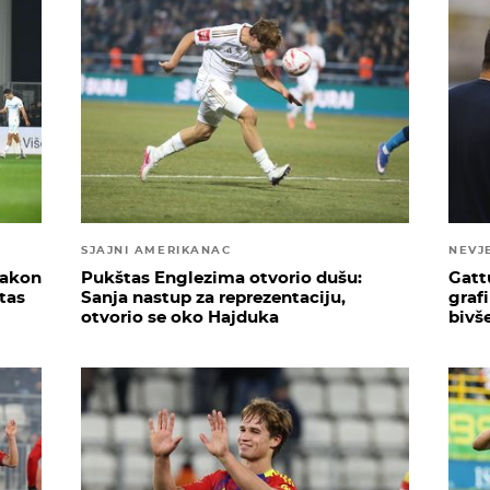
SJAJNI AMERIKANAC
NEVJ
nakon
Pukštas Englezima otvorio dušu:
Gatt
tas
Sanja nastup za reprezentaciju,
graf
otvorio se oko Hajduka
bivš