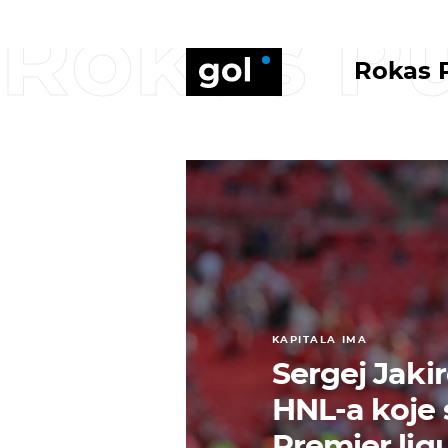
Rokas P
Rokas 
KAPITALA IMA
Sergej Jakir
HNL-a koje s
Premier lig