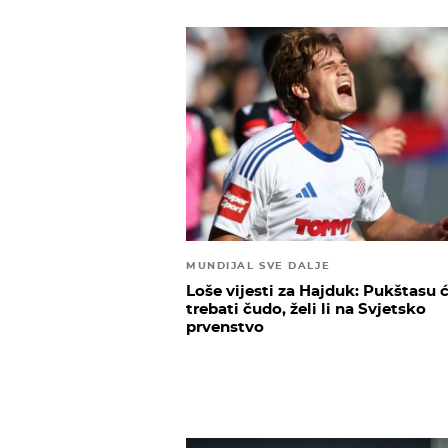
MUNDIJAL SVE DALJE
Loše vijesti za Hajduk: Pukštasu 
trebati čudo, želi li na Svjetsko
prvenstvo