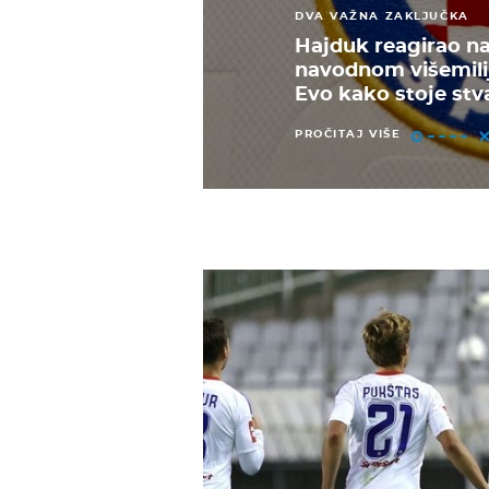
DVA VAŽNA ZAKLJUČKA
Hajduk reagirao na
navodnom višemili
Evo kako stoje stv
PROČITAJ VIŠE