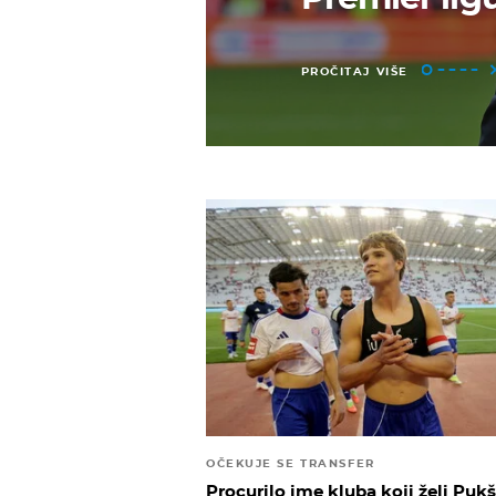
PROČITAJ VIŠE
OČEKUJE SE TRANSFER
Procurilo ime kluba koji želi Pukš