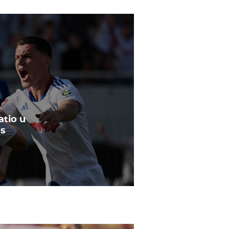
atio u
as