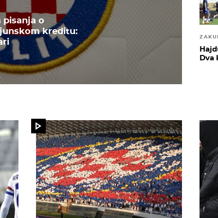
 pisanja o
junskom kreditu:
ZAKU
ari
Hajd
Dva 