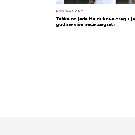
KUD BAŠ ON?
Teška ozljeda Hajdukova dragulja
godine više neće zaigrati