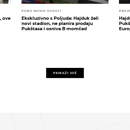
PUNO NOVIH VIJESTI
PRAV
, ove
Ekskluzivno s Poljuda: Hajduk želi
Hajd
novi stadion, ne planira prodaju
Pukš
Pukštasa i osniva B momčad
Euro
PRIKAŽI JOŠ