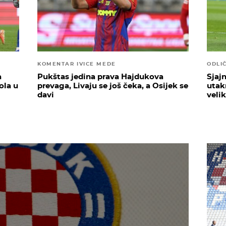
KOMENTAR IVICE MEDE
ODLI
a
Pukštas jedina prava Hajdukova
Sjaj
ola u
prevaga, Livaju se još čeka, a Osijek se
utak
davi
velik