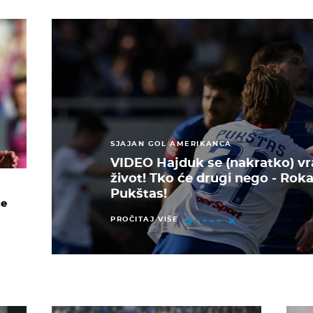
SJAJAN GOL AMERIKANCA
VIDEO Hajduk se (nakratko) vr
život! Tko će drugi nego - Rok
Pukštas!
će
PROČITAJ VIŠE