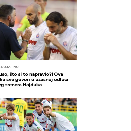
EROJATNO
uso, što si to napravio?! Ova
ika sve govori o užasnoj odluci
eg trenera Hajduka