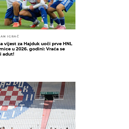
ČAN IGRAČ
na vijest za Hajduk uoči prve HNL
mice u 2026. godini: Vraća se
i adut!