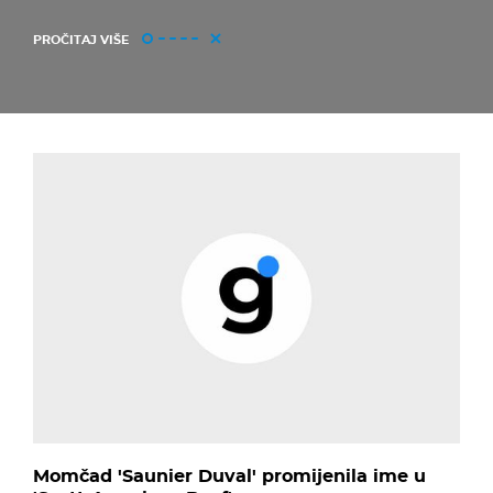
PROČITAJ VIŠE
Momčad 'Saunier Duval' promijenila ime u