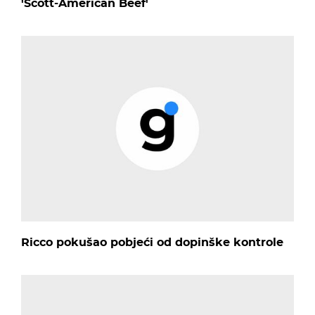
'Scott-American Beef'
Ricco pokušao pobjeći od dopinške kontrole