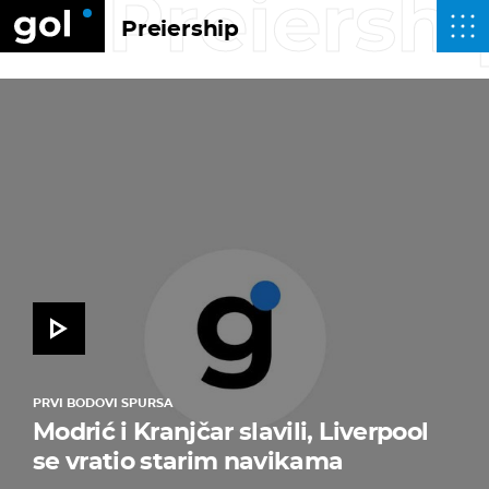
Preiershi
Preiership
PRVI BODOVI SPURSA
Modrić i Kranjčar slavili, Liverpool
se vratio starim navikama