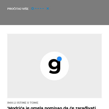
PROČITAJ VIŠE
IMA LI ISTINE U TOME
'Modrića je omela pomisao da će zarađivati