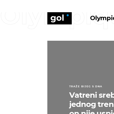
Olympiq
Olympi
TRAŽE BIJEG S DNA
Vatreni sre
jednog trene
on nije uspi