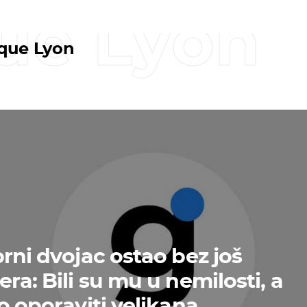
ue Lyon
que Lyon
brni dvojac ostao bez još
ra: Bili su mu u nemilosti, a
o oporaviti velikana