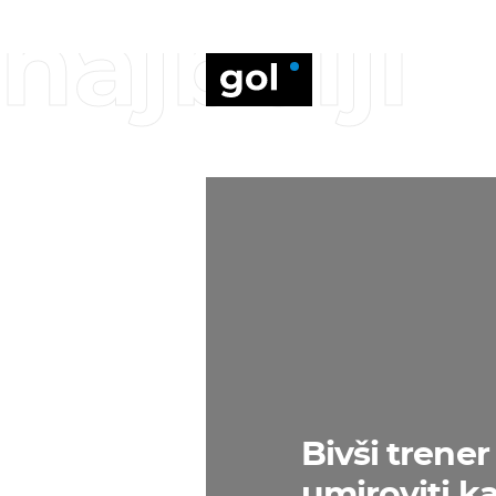
najbolji
Bivši trene
umiroviti k