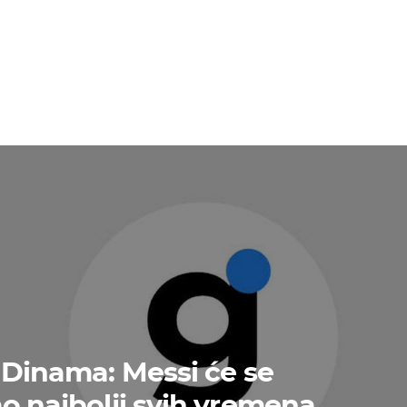
r Dinama: Messi će se
ao najbolji svih vremena