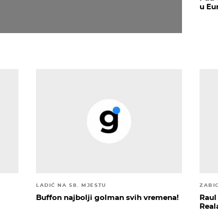
u Eu
LADIĆ NA 58. MJESTU
ZABI
Buffon najbolji golman svih vremena!
Raul 
Real