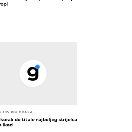
ropi
O 305 POGODAKA
korak do titule najboljeg strijelca
a ikad