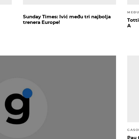
MEĐU
Sunday Times: Ivić među tri najbolja
Totti
trenera Europe!
A
GASO
Pau 