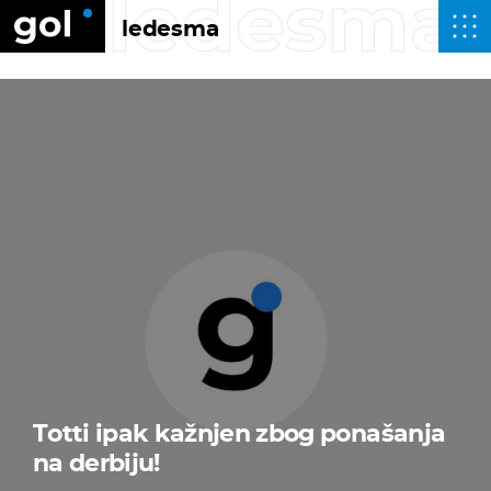
ledesma
ledesma
Totti ipak kažnjen zbog ponašanja
na derbiju!