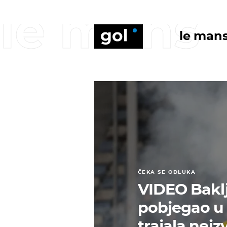
le mans
le man
ČEKA SE ODLUKA
VIDEO Baklj
pobjegao u 
trajala neiz