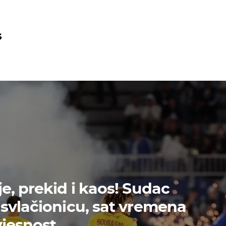
s
e, prekid i kaos! Sudac
svlačionicu, sat vremena
vjesnost