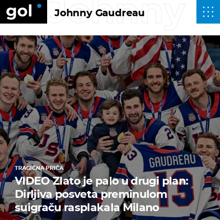
Johnny 
Johnny Gaudreau
TRAGIČNA PRIČA
VIDEO Zlato je palo u drugi plan:
Dirljiva posveta preminulom
suigraču rasplakala Milano