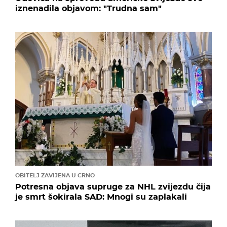
iznenadila objavom: "Trudna sam"
OBITELJ ZAVIJENA U CRNO
Potresna objava supruge za NHL zvijezdu čija
je smrt šokirala SAD: Mnogi su zaplakali