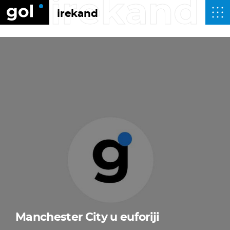
irekand
irekand
Manchester City u euforiji