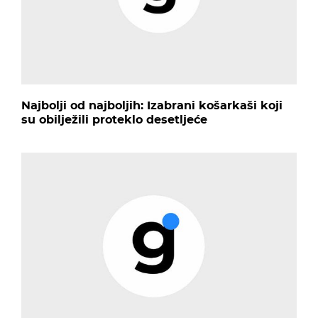
Najbolji od najboljih: Izabrani košarkaši koji
su obilježili proteklo desetljeće