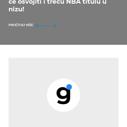
će osvojiti i treću NBA titulu u
nizu!
PROČITAJ VIŠE