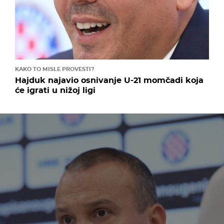
KAKO TO MISLE PROVESTI?
Hajduk najavio osnivanje U-21 momčadi koja
će igrati u nižoj ligi