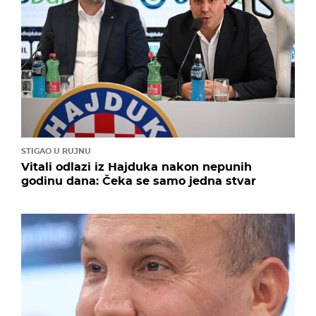
STIGAO U RUJNU
Vitali odlazi iz Hajduka nakon nepunih
godinu dana: Čeka se samo jedna stvar