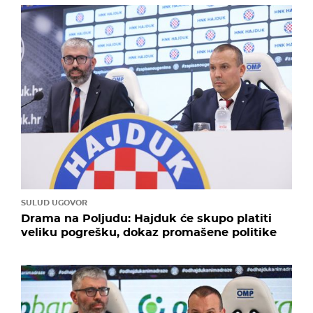
SULUD UGOVOR
Drama na Poljudu: Hajduk će skupo platiti
veliku pogrešku, dokaz promašene politike