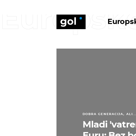
Europsk
Europs
DOBRA GENERACIJA, ALI..
Mladi 'vatren
Euru: Bez b