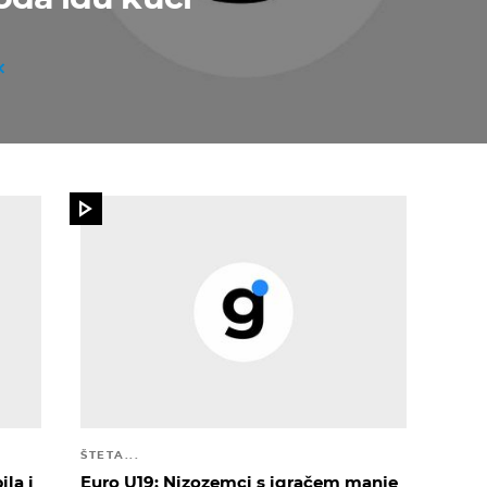
ŠTETA...
ila i
Euro U19: Nizozemci s igračem manje