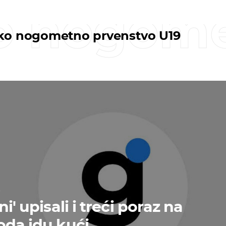
o nogome
ko nogometno prvenstvo U19
.
i' upisali i treći poraz na
oda idu kući