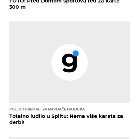
FOTO: Pred Domom sportova red za karte
300 m
POLJUD PREMALI ZA NAVIJAČE HAJDUKA
Totalno ludilo u Splitu: Nema više karata za
derbi!