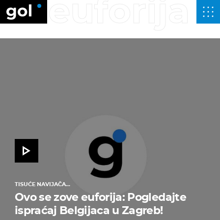
euforija
TISUĆE NAVIJAČA...
Ovo se zove euforija: Pogledajte
ispraćaj Belgijaca u Zagreb!