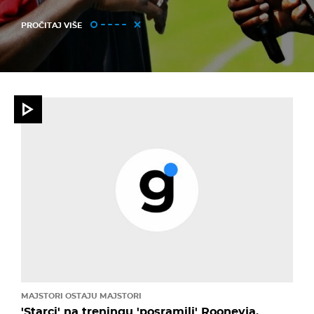
PROČITAJ VIŠE
MAJSTORI OSTAJU MAJSTORI
'Starci' na treningu 'posramili' Rooneyja,