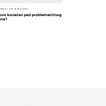
ERALI GA NJEGOVI
i ovo konačan pad problematičnog
ana?