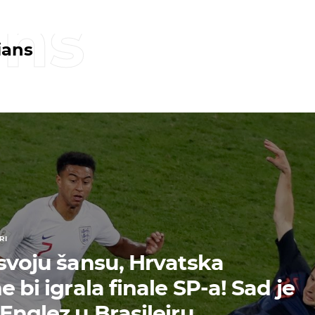
ans
ians
RI
 svoju šansu, Hrvatska
e bi igrala finale SP-a! Sad je
Englez u Brasileiru