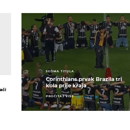
SEDMA TITULA
Corinthians prvak Brazila tri
kola prije kraja
ači
PROČITAJ VIŠE