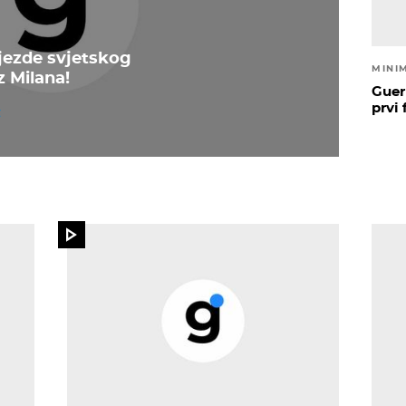
jezde svjetskog
MINI
 Milana!
Guer
prvi 