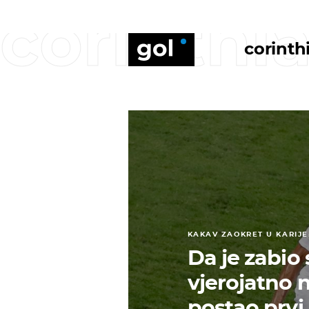
corinthi
corinth
KAKAV ZAOKRET U KARIJE
Da je zabio
vjerojatno n
postao prvi 