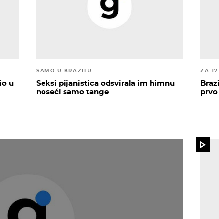
SAMO U BRAZILU
ZA 17
io u
Seksi pijanistica odsvirala im himnu
Braz
noseći samo tange
prvo