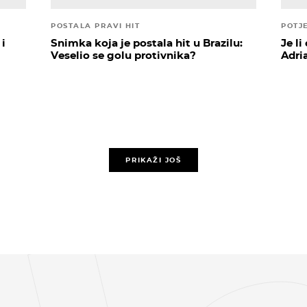
POSTALA PRAVI HIT
POTJ
 i
Snimka koja je postala hit u Brazilu:
Je l
Veselio se golu protivnika?
Adri
PRIKAŽI JOŠ