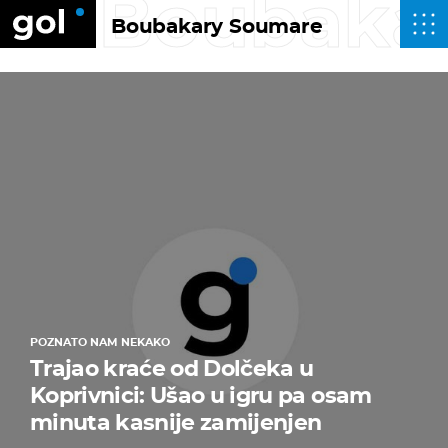
Boubaka
Boubakary Soumare
POZNATO NAM NEKAKO
Trajao kraće od Dolčeka u
Koprivnici: Ušao u igru pa osam
minuta kasnije zamijenjen