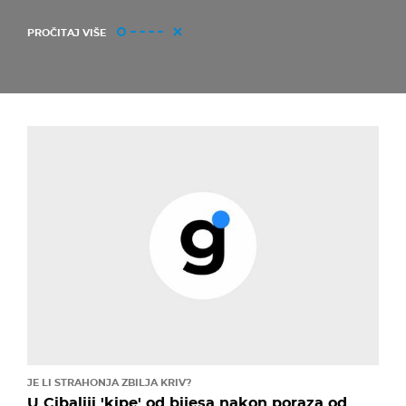
PROČITAJ VIŠE
JE LI STRAHONJA ZBILJA KRIV?
U Cibaliji 'kipe' od bijesa nakon poraza od