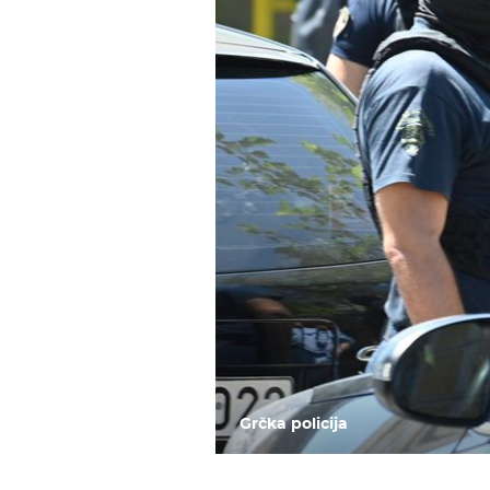
TEŽAK PORAZ
Potpuni raspad Dinama u Solunu,
zabio pet komada i otišao u četvrtf
Konferencijske lige
Grčka policija