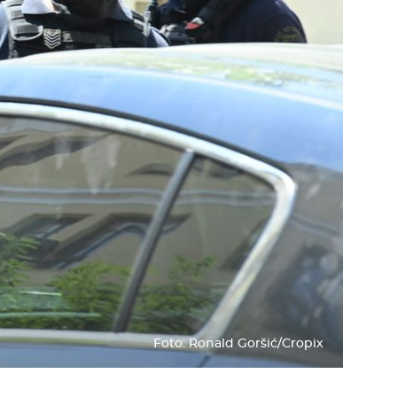
+
6
K
BRAVO, MODRI!
Velika drama i spektakularni preokret:
Dinamo izbacio Thun i izborio treće
pretkolo Lige prvaka!
Foto: Ronald Goršić/Cropix