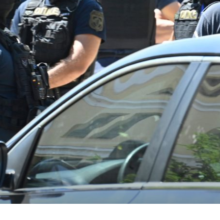
TEŽAK PORAZ
 PAOK
Potpuni raspad Dinama u Solunu, PAO
inale
zabio pet komada i otišao u četvrtfinale
Konferencijske lige