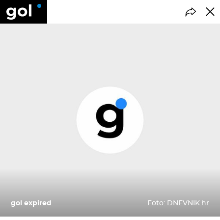
gol expired
Foto: DNEVNIK.hr