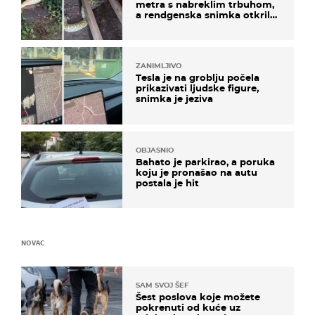
metra s nabreklim trbuhom,
a rendgenska snimka otkrila
posljednji obrok
ZANIMLJIVO
Tesla je na groblju počela
prikazivati ljudske figure,
snimka je jeziva
OBJASNIO
Bahato je parkirao, a poruka
koju je pronašao na autu
postala je hit
NOVAC
SAM SVOJ ŠEF
Šest poslova koje možete
pokrenuti od kuće uz