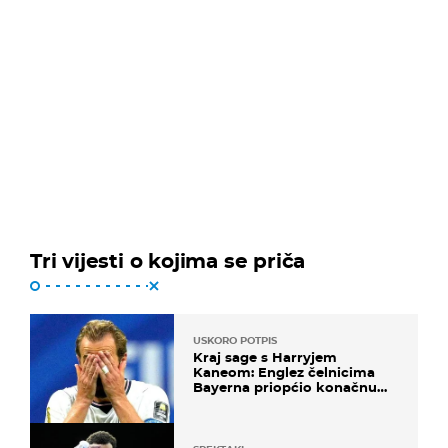
Tri vijesti o kojima se priča
USKORO POTPIS
Kraj sage s Harryjem
Kaneom: Englez čelnicima
Bayerna priopćio konačnu
odluku