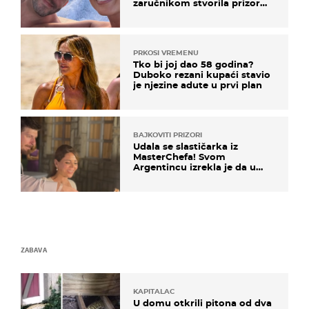
zaručnikom stvorila prizor
kao s razglednice
PRKOSI VREMENU
Tko bi joj dao 58 godina?
Duboko rezani kupaći stavio
je njezine adute u prvi plan
BAJKOVITI PRIZORI
Udala se slastičarka iz
MasterChefa! Svom
Argentincu izrekla je da u
rodnoj Hercegovini
ZABAVA
KAPITALAC
U domu otkrili pitona od dva