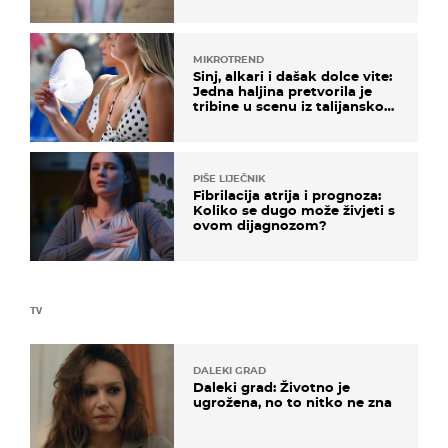
objašnjavaju što se događa
MIKROTREND
Sinj, alkari i dašak dolce vite:
Jedna haljina pretvorila je
tribine u scenu iz talijanskog
filma
PIŠE LIJEČNIK
Fibrilacija atrija i prognoza:
Koliko se dugo može živjeti s
ovom dijagnozom?
TV
DALEKI GRAD
Daleki grad: Životno je
ugrožena, no to nitko ne zna