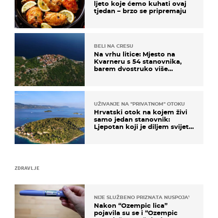
ljeto koje ćemo kuhati ovaj
tjedan – brzo se pripremaju
BELI NA CRESU
Na vrhu litice: Mjesto na
Kvarneru s 54 stanovnika,
barem dvostruko više
mačaka i pogledom od
kojega zastaje dah
UŽIVANJE NA "PRIVATNOM" OTOKU
Hrvatski otok na kojem živi
samo jedan stanovnik:
Ljepotan koji je diljem svijeta
poznat po svojem "bijelom
zlatu"
ZDRAVLJE
NIJE SLUŽBENO PRIZNATA NUSPOJAVA, ALI ...
Nakon “Ozempic lica”
pojavila su se i “Ozempic