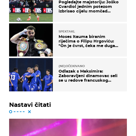
Pogledajte majstoriju: Joško
Gvardiol jednim potezom
izbrisao cijelu momčad
Atletica
SPEKTAKL
Moses Itauma biranim
riječima o Filipu Hrgoviću:
"On je čvrst, čeka me duga
noć"
(NE)OČEKIVANO
Odlazak s Maksimira:
Zaboravljeni dinamovac seli
se u redove francuskog
prvoligaša
Nastavi čitati