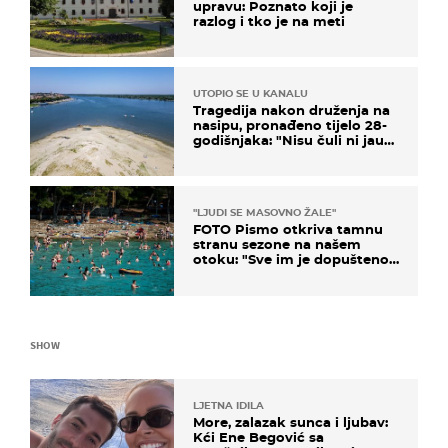
upravu: Poznato koji je
razlog i tko je na meti
UTOPIO SE U KANALU
Tragedija nakon druženja na
nasipu, pronađeno tijelo 28-
godišnjaka: "Nisu čuli ni jauk
ni poziv upomoć"
"LJUDI SE MASOVNO ŽALE"
FOTO Pismo otkriva tamnu
stranu sezone na našem
otoku: "Sve im je dopušteno!
Izlijevaju fekalije u more, na
plažama se dobije kožni osip"
SHOW
LJETNA IDILA
More, zalazak sunca i ljubav:
Kći Ene Begović sa