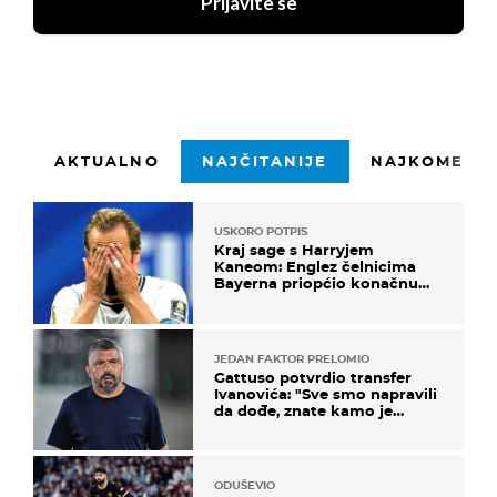
Prijavite se
AKTUALNO
NAJČITANIJE
NAJKOMENTI
USKORO POTPIS
Kraj sage s Harryjem
Kaneom: Englez čelnicima
Bayerna priopćio konačnu
odluku
JEDAN FAKTOR PRELOMIO
Gattuso potvrdio transfer
Ivanovića: "Sve smo napravili
da dođe, znate kamo je
otišao..."
ODUŠEVIO