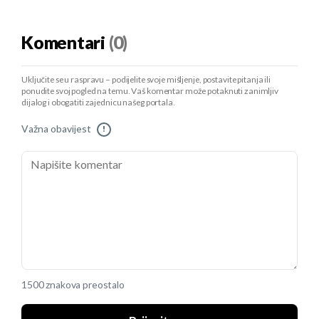
Komentari
(0)
Uključite se u raspravu – podijelite svoje mišljenje, postavite pitanja ili
ponudite svoj pogled na temu. Vaš komentar može potaknuti zanimljiv
dijalog i obogatiti zajednicu našeg portala.
Važna obavijest
!
1500 znakova preostalo