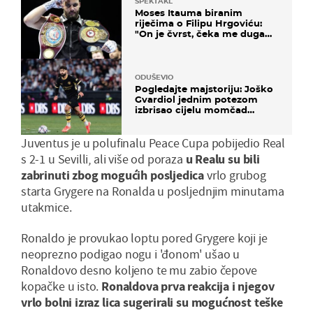
SPEKTAKL
Moses Itauma biranim
riječima o Filipu Hrgoviću:
"On je čvrst, čeka me duga
noć"
ODUŠEVIO
Pogledajte majstoriju: Joško
Gvardiol jednim potezom
izbrisao cijelu momčad
Atletica
Juventus je u polufinalu Peace Cupa pobijedio Real
s 2-1 u Sevilli, ali više od poraza
u Realu su bili
zabrinuti zbog mogućih posljedica
vrlo grubog
starta Grygere na Ronalda u posljednjim minutama
utakmice.
Ronaldo je provukao loptu pored Grygere koji je
neoprezno podigao nogu i 'đonom' ušao u
Ronaldovo desno koljeno te mu zabio čepove
kopačke u isto.
Ronaldova prva reakcija i njegov
vrlo bolni izraz lica sugerirali su mogućnost teške