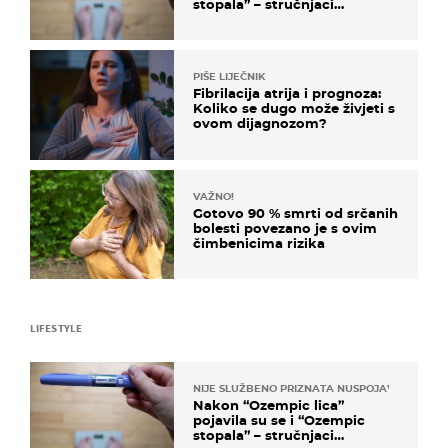
stopala” – stručnjaci
objašnjavaju što se događa
PIŠE LIJEČNIK
Fibrilacija atrija i prognoza:
Koliko se dugo može živjeti s
ovom dijagnozom?
VAŽNO!
Gotovo 90 % smrti od srčanih
bolesti povezano je s ovim
čimbenicima rizika
LIFESTYLE
NIJE SLUŽBENO PRIZNATA NUSPOJAVA, ALI ...
Nakon “Ozempic lica”
pojavila su se i “Ozempic
stopala” – stručnjaci