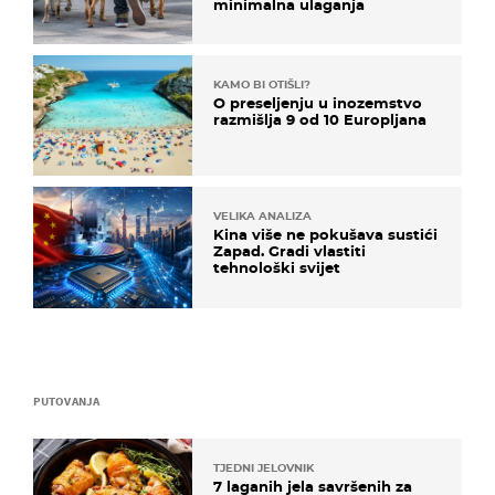
minimalna ulaganja
KAMO BI OTIŠLI?
O preseljenju u inozemstvo
razmišlja 9 od 10 Europljana
VELIKA ANALIZA
Kina više ne pokušava sustići
Zapad. Gradi vlastiti
tehnološki svijet
PUTOVANJA
TJEDNI JELOVNIK
7 laganih jela savršenih za