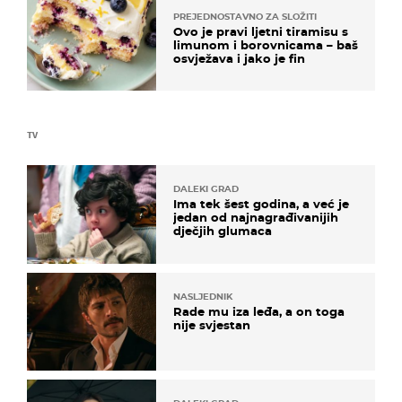
PREJEDNOSTAVNO ZA SLOŽITI
Ovo je pravi ljetni tiramisu s
limunom i borovnicama – baš
osvježava i jako je fin
TV
DALEKI GRAD
Ima tek šest godina, a već je
jedan od najnagrađivanijih
dječjih glumaca
NASLJEDNIK
Rade mu iza leđa, a on toga
nije svjestan