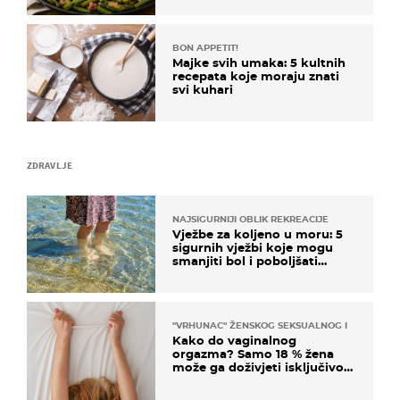
BON APPETIT!
Majke svih umaka: 5 kultnih
recepata koje moraju znati
svi kuhari
ZDRAVLJE
NAJSIGURNIJI OBLIK REKREACIJE
Vježbe za koljeno u moru: 5
sigurnih vježbi koje mogu
smanjiti bol i poboljšati
pokretljivost
"VRHUNAC" ŽENSKOG SEKSUALNOG ISKUSTVA
Kako do vaginalnog
orgazma? Samo 18 % žena
može ga doživjeti isključivo
na ovaj način