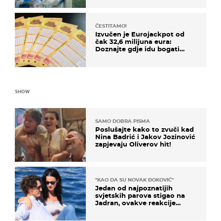
ČESTITAMO!
Izvučen je Eurojackpot od
čak 32,6 milijuna eura:
Doznajte gdje idu bogati
dobitci u Hrvatskoj
SHOW
SAMO DOBRA PISMA
Poslušajte kako to zvuči kad
Nina Badrić i Jakov Jozinović
zapjevaju Oliverov hit!
"KAO DA SU NOVAK ĐOKOVIĆ"
Jedan od najpoznatijih
svjetskih parova stigao na
Jadran, ovakve reakcije
vjerojatno nisu očekivali