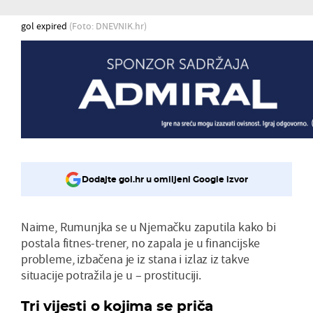
gol expired
(Foto: DNEVNIK.hr)
Dodajte gol.hr u omiljeni Google izvor
Naime, Rumunjka se u Njemačku zaputila kako bi
postala fitnes-trener, no zapala je u financijske
probleme, izbačena je iz stana i izlaz iz takve
situacije potražila je u – prostituciji.
Tri vijesti o kojima se priča