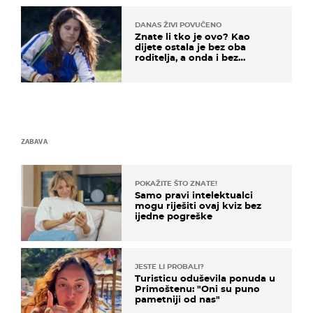
DANAS ŽIVI POVUČENO
Znate li tko je ovo? Kao
dijete ostala je bez oba
roditelja, a onda i bez
milijuna koje je trebala
naslijediti
ZABAVA
POKAŽITE ŠTO ZNATE!
Samo pravi intelektualci
mogu riješiti ovaj kviz bez
ijedne pogreške
JESTE LI PROBALI?
Turisticu oduševila ponuda u
Primoštenu: "Oni su puno
pametniji od nas"