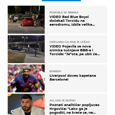
POJAVILA SE SNIMKA
VIDEO Bad Blue Boysi
dočekali Torcidu na
aerodromu, izbila velika
masovna tučnjava
CIPELARILI GA DOK JE LEŽAO
VIDEO Pojavila se nova
snimka tučnjave BBB-a i
Torcide: "Je*ote, pa ubit će
ga!"
BOMBA!
Liverpool doveo kapetana
Barcelone!
AU, OVO JE RUŽNO
Poznati analitičar popljuvao
Hrgovića: "Lako ga je
pogoditi, ne kreće se, ne