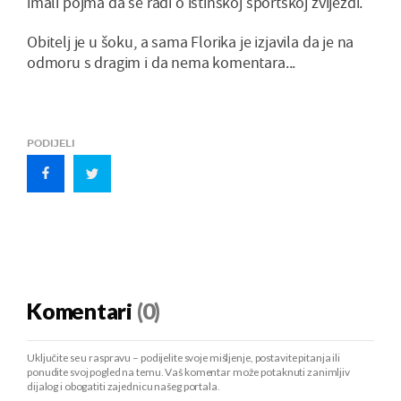
imali pojma da se radi o istinskoj sportskoj zvijezdi.
Obitelj je u šoku, a sama Florika je izjavila da je na
odmoru s dragim i da nema komentara...
PODIJELI
Komentari
(0)
Uključite se u raspravu – podijelite svoje mišljenje, postavite pitanja ili
ponudite svoj pogled na temu. Vaš komentar može potaknuti zanimljiv
dijalog i obogatiti zajednicu našeg portala.