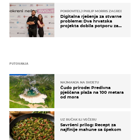
POKROVITELJ PHILIP MORRIS ZAGREB
Digitalna rješenja za stvarne
probleme: Dva hrvatska
projekta dobila potporu za
razvoj
PUTOVANJA
NAJMANJA NA SVIJETU
Čudo prirode: Predivna
pješčana plaža na 100 metara
od mora
UZ RUČAK ILI VEČERU
Savršeni prilog: Recept za
najfinije mahune sa špekom