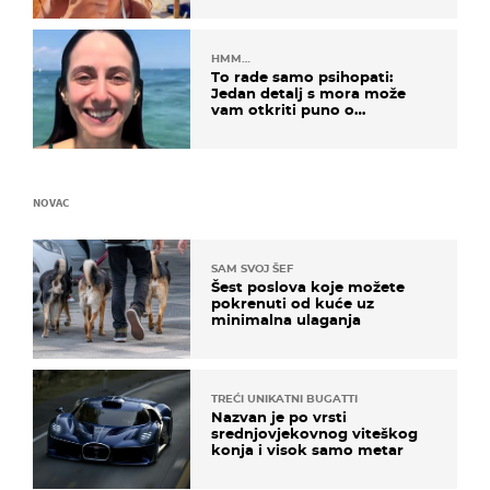
HMM…
To rade samo psihopati:
Jedan detalj s mora može
vam otkriti puno o
prijateljima
NOVAC
SAM SVOJ ŠEF
Šest poslova koje možete
pokrenuti od kuće uz
minimalna ulaganja
TREĆI UNIKATNI BUGATTI
Nazvan je po vrsti
srednjovjekovnog viteškog
konja i visok samo metar