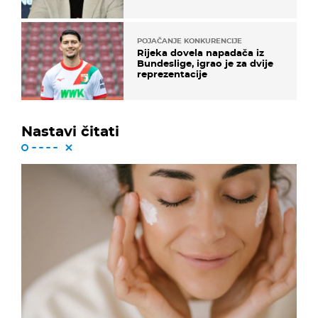
koristi noge..."
POJAČANJE KONKURENCIJE
Rijeka dovela napadača iz
Bundeslige, igrao je za dvije
reprezentacije
Nastavi čitati