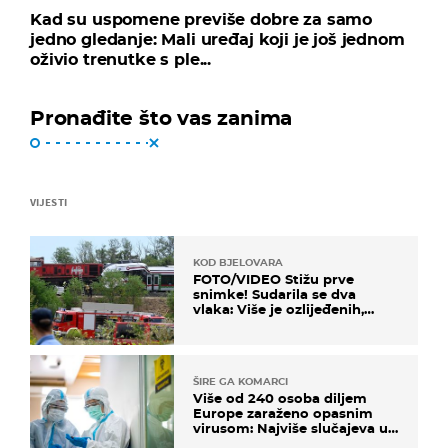
Kad su uspomene previše dobre za samo
jedno gledanje: Mali uređaj koji je još jednom
oživio trenutke s ple...
Pronađite što vas zanima
VIJESTI
KOD BJELOVARA
FOTO/VIDEO Stižu prve
snimke! Sudarila se dva
vlaka: Više je ozlijeđenih,
hitne službe na terenu
ŠIRE GA KOMARCI
Više od 240 osoba diljem
Europe zaraženo opasnim
virusom: Najviše slučajeva u
našem susjedstvu