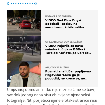
POJAVILA SE SNIMKA
VIDEO Bad Blue Boysi
dočekali Torcidu na
aerodromu, izbila velika
masovna tučnjava
CIPELARILI GA DOK JE LEŽAO
VIDEO Pojavila se nova
snimka tučnjave BBB-a i
Torcide: "Je*ote, pa ubit će
ga!"
AU, OVO JE RUŽNO
Poznati analitičar popljuvao
Hrgovića: "Lako ga je
pogoditi, ne kreće se, ne
koristi noge..."
U njezinoj domovini nitko nije ni znao čime se bavi,
sve dok jednog dana nisu objavljene njene seksi
fotografije. Niti posjetioci njene erotske stranice nisu