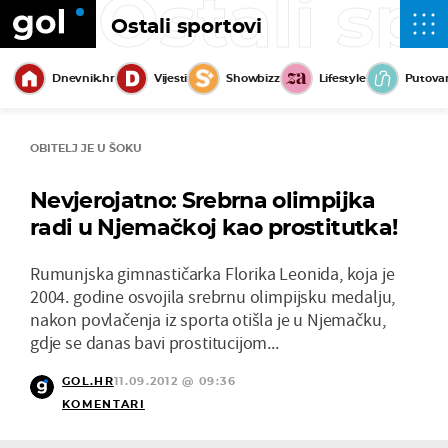
Ostali sp
Ostali sportovi
Dnevnik.hr
Vijesti
Showbizz
Lifestyle
Putova
OBITELJ JE U ŠOKU
Nevjerojatno: Srebrna olimpijka
radi u Njemačkoj kao prostitutka!
Rumunjska gimnastičarka Florika Leonida, koja je
2004. godine osvojila srebrnu olimpijsku medalju,
nakon povlačenja iz sporta otišla je u Njemačku,
gdje se danas bavi prostitucijom...
GOL.HR
11.09.2012 @ 09:36
KOMENTARI