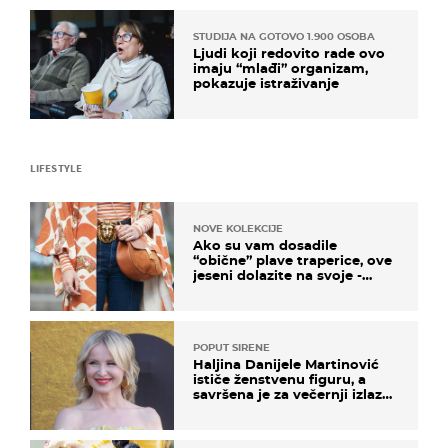
STUDIJA NA GOTOVO 1.900 OSOBA
Ljudi koji redovito rade ovo
imaju “mlađi” organizam,
pokazuje istraživanje
LIFESTYLE
NOVE KOLEKCIJE
Ako su vam dosadile
“obične” plave traperice, ove
jeseni dolazite na svoje -
izdvajamo 15 hit modela
POPUT SIRENE
Haljina Danijele Martinović
ističe ženstvenu figuru, a
savršena je za večernji izlazak
na moru