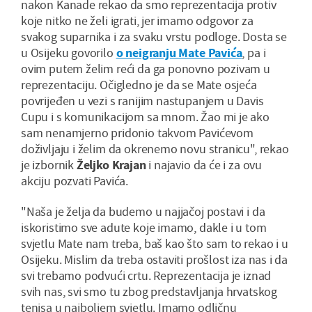
nakon Kanade rekao da smo reprezentacija protiv
koje nitko ne želi igrati, jer imamo odgovor za
svakog suparnika i za svaku vrstu podloge. Dosta se
u Osijeku govorilo
o neigranju Mate Pavića
, pa i
ovim putem želim reći da ga ponovno pozivam u
reprezentaciju. Očigledno je da se Mate osjeća
povrijeđen u vezi s ranijim nastupanjem u Davis
Cupu i s komunikacijom sa mnom. Žao mi je ako
sam nenamjerno pridonio takvom Pavićevom
doživljaju i želim da okrenemo novu stranicu", rekao
je izbornik
Željko Krajan
i najavio da će i za ovu
akciju pozvati Pavića.
"Naša je želja da budemo u najjačoj postavi i da
iskoristimo sve adute koje imamo, dakle i u tom
svjetlu Mate nam treba, baš kao što sam to rekao i u
Osijeku. Mislim da treba ostaviti prošlost iza nas i da
svi trebamo podvući crtu. Reprezentacija je iznad
svih nas, svi smo tu zbog predstavljanja hrvatskog
tenisa u najboljem svjetlu. Imamo odličnu