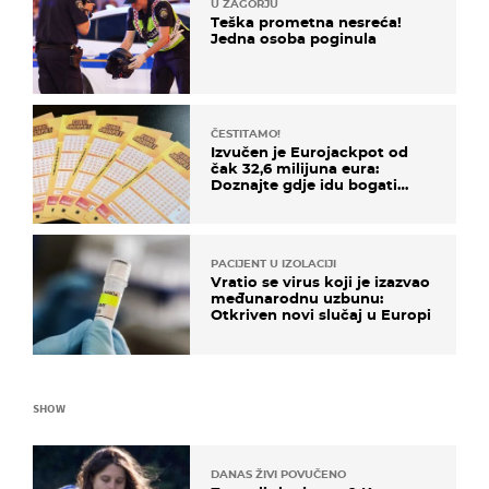
U ZAGORJU
Teška prometna nesreća!
Jedna osoba poginula
ČESTITAMO!
Izvučen je Eurojackpot od
čak 32,6 milijuna eura:
Doznajte gdje idu bogati
dobitci u Hrvatskoj
PACIJENT U IZOLACIJI
Vratio se virus koji je izazvao
međunarodnu uzbunu:
Otkriven novi slučaj u Europi
SHOW
DANAS ŽIVI POVUČENO