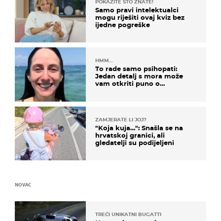
POKAŽITE ŠTO ZNATE!
Samo pravi intelektualci
mogu riješiti ovaj kviz bez
ijedne pogreške
HMM…
To rade samo psihopati:
Jedan detalj s mora može
vam otkriti puno o
prijateljima
ZAMJERATE LI JOJ?
"Koja kuja…": Snašla se na
hrvatskoj granici, ali
gledatelji su podijeljeni
NOVAC
TREĆI UNIKATNI BUGATTI