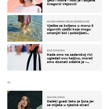
ljeto i more - nosi je i Bojana
Gregorić Vejzović
NAJSIGURNIJI OBLIK REKREACIJE
Vježbe za koljeno u moru: 5
sigurnih vježbi koje mogu
smanjiti bol i poboljšati
pokretljivost
BAŠ EFEKTNA
Kada smo na zadarskoj rivi
ugledali ovu haljinu, morali
smo doznati odakle je –
košta samo 18 eura
TV
DALEKI GRAD
Daleki grad: Jako je ljuta jer
se miješa u njezine stvari