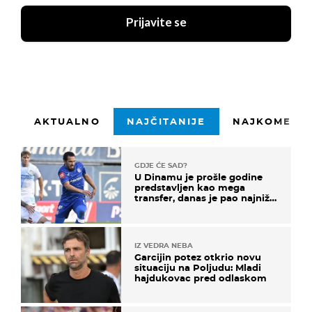
Prijavite se
AKTUALNO
NAJČITANIJE
NAJKOMENTI
GDJE ĆE SAD?
U Dinamu je prošle godine
predstavljen kao mega
transfer, danas je pao najniže
u karijeri
IZ VEDRA NEBA
Garcijin potez otkrio novu
situaciju na Poljudu: Mladi
hajdukovac pred odlaskom