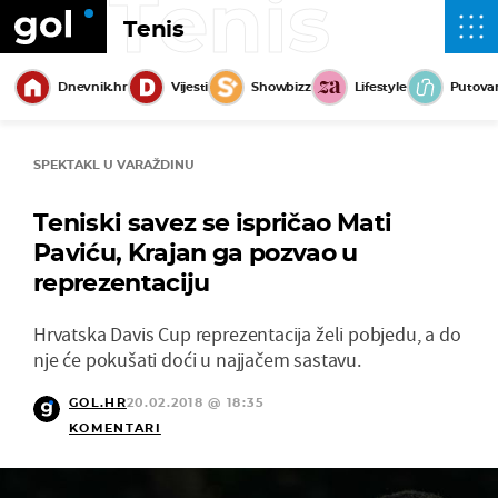
Tenis
Tenis
Dnevnik.hr
Vijesti
Showbizz
Lifestyle
Putova
SPEKTAKL U VARAŽDINU
Teniski savez se ispričao Mati
Paviću, Krajan ga pozvao u
reprezentaciju
Hrvatska Davis Cup reprezentacija želi pobjedu, a do
nje će pokušati doći u najjačem sastavu.
GOL.HR
20.02.2018 @ 18:35
KOMENTARI