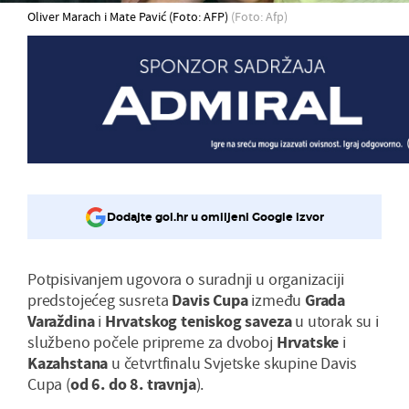
Oliver Marach i Mate Pavić (Foto: AFP)
(Foto: Afp)
Dodajte gol.hr u omiljeni Google izvor
Potpisivanjem ugovora o suradnji u organizaciji
predstojećeg susreta
Davis Cupa
između
Grada
Varaždina
i
Hrvatskog teniskog saveza
u utorak su i
službeno počele pripreme za dvoboj
Hrvatske
i
Kazahstana
u četvrtfinalu Svjetske skupine Davis
Cupa (
od 6. do 8. travnja
).