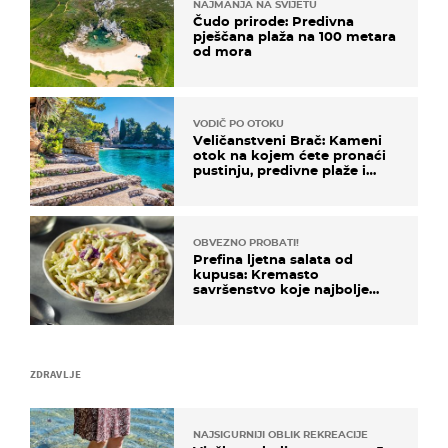
NAJMANJA NA SVIJETU
Čudo prirode: Predivna
pješčana plaža na 100 metara
od mora
VODIČ PO OTOKU
Veličanstveni Brač: Kameni
otok na kojem ćete pronaći
pustinju, predivne plaže i
uzbudljivu hranu
OBVEZNO PROBATI!
Prefina ljetna salata od
kupusa: Kremasto
savršenstvo koje najbolje
paše uz pečeno meso
ZDRAVLJE
NAJSIGURNIJI OBLIK REKREACIJE