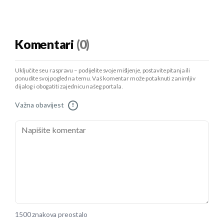
Komentari
(0)
Uključite se u raspravu – podijelite svoje mišljenje, postavite pitanja ili
ponudite svoj pogled na temu. Vaš komentar može potaknuti zanimljiv
dijalog i obogatiti zajednicu našeg portala.
Važna obavijest
!
1500 znakova preostalo