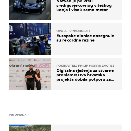
Nazvan je po vrsti
srednjovjekovnog viteškog
konja i visok samo metar
OVO JE 10 NAJBOLJIH
Europske dionice dosegnule
su rekordne razine
POKROVITELJ PHILIP MORRIS ZAGREB
Digitalna rješenja za stvarne
probleme: Dva hrvatska
projekta dobila potporu za
razvoj
PUTOVANJA