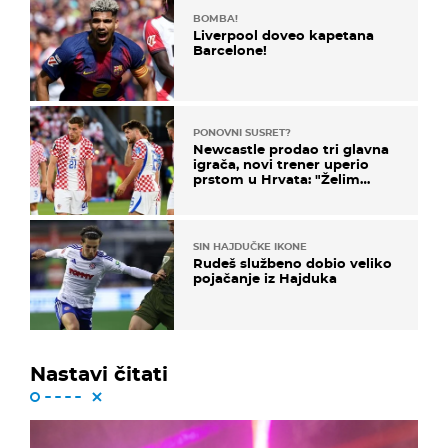
BOMBA!
Liverpool doveo kapetana
Barcelone!
PONOVNI SUSRET?
Newcastle prodao tri glavna
igrača, novi trener uperio
prstom u Hrvata: "Želim
njega!"
SIN HAJDUČKE IKONE
Rudeš službeno dobio veliko
pojačanje iz Hajduka
Nastavi čitati