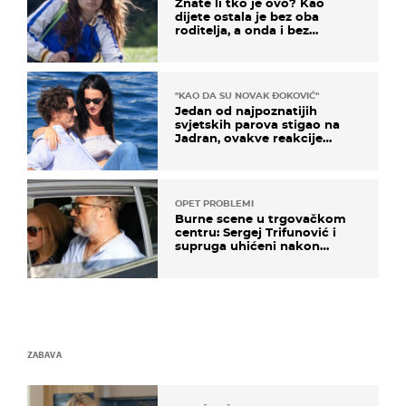
Znate li tko je ovo? Kao
dijete ostala je bez oba
roditelja, a onda i bez
milijuna koje je trebala
naslijediti
"KAO DA SU NOVAK ĐOKOVIĆ"
Jedan od najpoznatijih
svjetskih parova stigao na
Jadran, ovakve reakcije
vjerojatno nisu očekivali
OPET PROBLEMI
Burne scene u trgovačkom
centru: Sergej Trifunović i
supruga uhićeni nakon
svađe!
ZABAVA