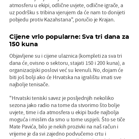
atmosferu u ekipi, odlične uvjete, odlične igrače, a
uz podršku s tribina vjerujem da će nam to donijeti
pobjedu protiv Kazahstana", poručio je Krajan.
Cijene vrlo popularne: Sva tri dana za
150 kuna
Objavljene su i cijene ulaznica (kompleti za sva tri
dana će, ovisno o sektoru, stajati 150 i 200 kuna), a
organizacijski poslovi već su krenuli. No, dojam će
biti još bolji ako će Hrvatska na igralištu imati sve
najbolje tenisače.
"Hrvatski teniski savez je posljednjih nekoliko
sezona jako radio na tome da stvorimo što bolje
uvjete, time i da atmosfera u ekipi bude najbolja
moguća i mislim da smo u tome uspjeli. Što se tiče
Mate Pavića, bilo je nekih prozivki na naš račun i
vrijeme je da svi zajedno podvučemo crtu i