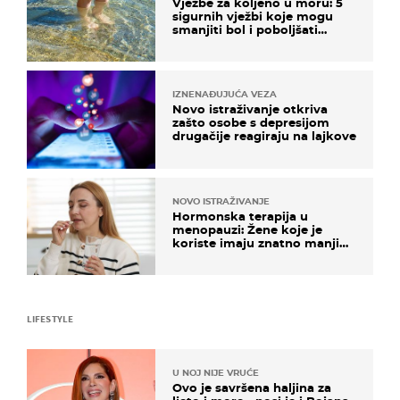
Vježbe za koljeno u moru: 5
sigurnih vježbi koje mogu
smanjiti bol i poboljšati
pokretljivost
IZNENAĐUJUĆA VEZA
Novo istraživanje otkriva
zašto osobe s depresijom
drugačije reagiraju na lajkove
NOVO ISTRAŽIVANJE
Hormonska terapija u
menopauzi: Žene koje je
koriste imaju znatno manji
rizik od ovoga
LIFESTYLE
U NOJ NIJE VRUĆE
Ovo je savršena haljina za