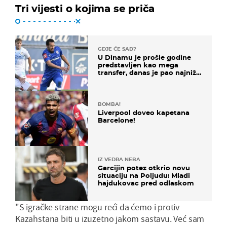
Tri vijesti o kojima se priča
GDJE ĆE SAD?
U Dinamu je prošle godine
predstavljen kao mega
transfer, danas je pao najniže
u karijeri
BOMBA!
Liverpool doveo kapetana
Barcelone!
IZ VEDRA NEBA
Garcijin potez otkrio novu
situaciju na Poljudu: Mladi
hajdukovac pred odlaskom
"S igračke strane mogu reći da ćemo i protiv
Kazahstana biti u izuzetno jakom sastavu. Već sam