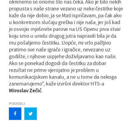
okrenemo se onome što nas čeka. Ako je bilo nekih
propusta s naše strane vezano uz neke čestitke koje
kaže da nije dobio, ja se Mati ispričavam, pa čak ako
u konkretnom slučaju greška i nije naša, jer još kad
je osvojio mješovite parove na US Openu prva stvar
koju smo u uredu drugog jutra napravili bila je da
mu pošaljemo čestitku. Uopće, mi vrlo pažljivo
pratimo sve naše igrače i igračice, nevezano uz
godište, i njihove uspjehe doživljavamo kao naše.
Ako se ponekad dogodi da čestitku za dobar
rezultat ne prime vjerojatno je problem u
komunikacijskom kanalu, a ne u tome da nekoga
zanemarujemo", kaže izvršni direktor HTS-a
Miroslav Zečić
.
PODIJELI