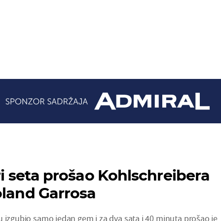
ri seta prošao Kohlschreibera
oland Garrosa
u izgubio samo jedan gem i za dva sata i 40 minuta prošao je