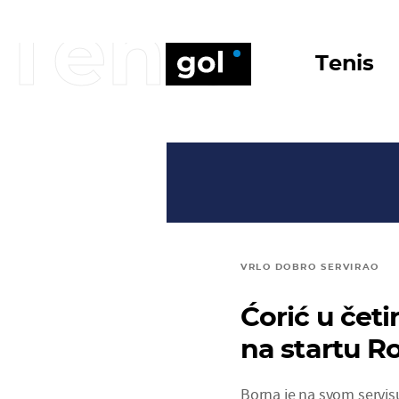
Tenis
Tenis
VRLO DOBRO SERVIRAO
Ćorić u četi
na startu R
Borna je na svom servis