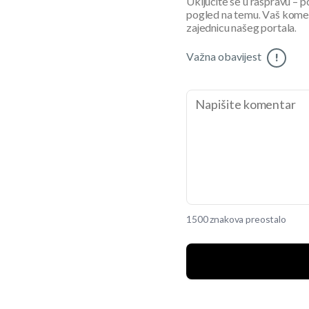
Uključite se u raspravu – pod
pogled na temu. Vaš koment
zajednicu našeg portala.
Važna obavijest
!
1500 znakova preostalo