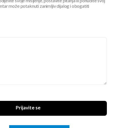
ijelite svoje mišljenje, postavite pitanja ili ponudite svoj
ar može potaknuti zanimljiv dijalog i obogatiti
Prijavite se