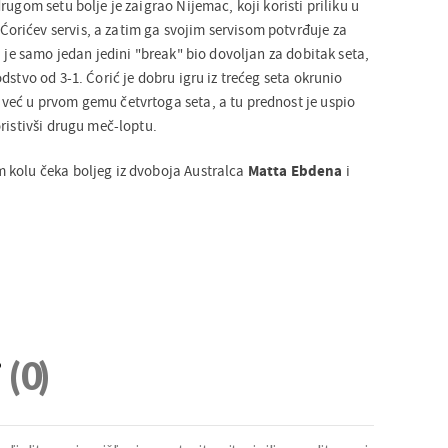
rugom setu bolje je zaigrao Nijemac, koji koristi priliku u
rićev servis, a zatim ga svojim servisom potvrđuje za
u je samo jedan jedini "break" bio dovoljan za dobitak seta,
dstvo od 3-1. Ćorić je dobru igru iz trećeg seta okrunio
eć u prvom gemu četvrtoga seta, a tu prednost je uspio
ristivši drugu meč-loptu.
 kolu čeka boljeg iz dvoboja Australca
Matta Ebdena
i
i
(0)