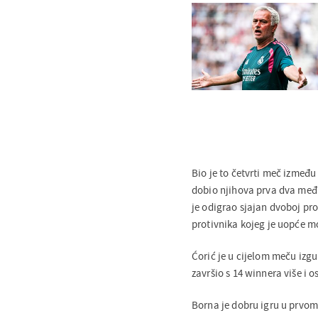
Bio je to četvrti meč između 
dobio njihova prva dva među
je odigrao sjajan dvoboj pro
protivnika kojeg je uopće mo
Ćorić je u cijelom meču izgu
završio s 14 winnera više i
Borna je dobru igru u prvom