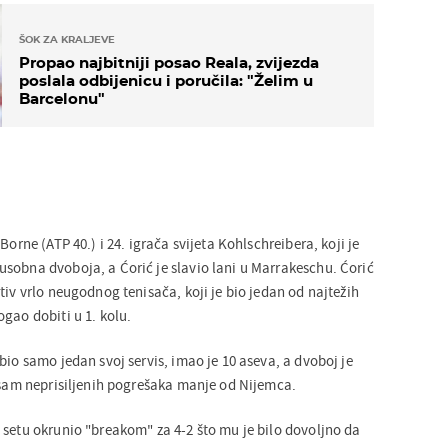
ŠOK ZA KRALJEVE
Propao najbitniji posao Reala, zvijezda
poslala odbijenicu i poručila: "Želim u
Barcelonu"
Borne (ATP 40.) i 24. igrača svijeta Kohlschreibera, koji je
sobna dvoboja, a Ćorić je slavio lani u Marrakeschu. Ćorić
tiv vrlo neugodnog tenisača, koji je bio jedan od najtežih
gao dobiti u 1. kolu.
bio samo jedan svoj servis, imao je 10 aseva, a dvoboj je
 osam neprisiljenih pogrešaka manje od Nijemca.
 setu okrunio "breakom" za 4-2 što mu je bilo dovoljno da