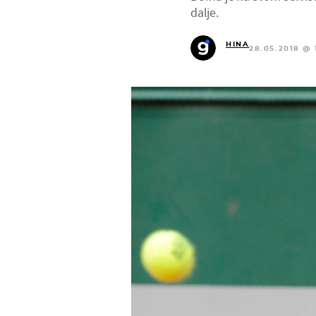
dalje.
HINA
28.05.2018 @ 