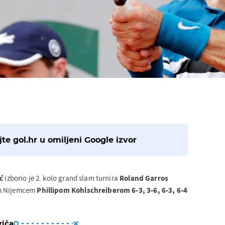
te gol.hr u omiljeni Google izvor
ć
izborio je 2. kolo grand slam turnira
Roland Garros
em Nijemcem
Phillipom Kohlschreiberom
6-3, 3-6, 6-3, 6-4
riča