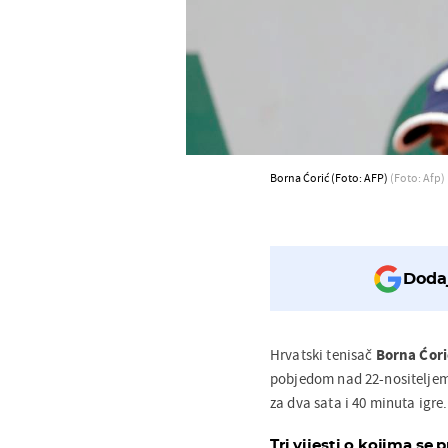
Borna Ćorić (Foto: AFP)
(Foto: Afp)
Dodaj
Hrvatski tenisač
Borna Ćori
pobjedom nad 22-nositelj
za dva sata i 40 minuta igre.
Tri vijesti o kojima se p