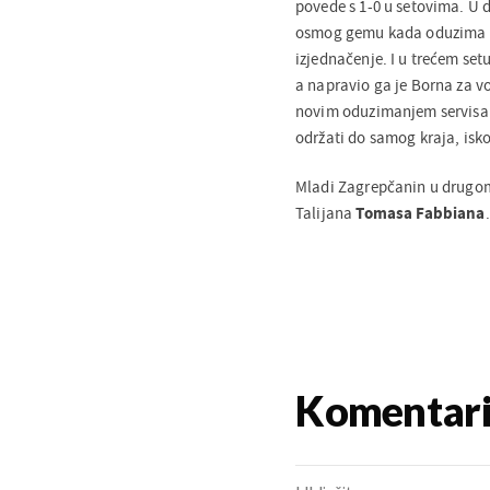
povede s 1-0 u setovima. U d
osmog gemu kada oduzima Ćo
izjednačenje. I u trećem set
a napravio ga je Borna za vo
novim oduzimanjem servisa v
održati do samog kraja, isko
Mladi Zagrepčanin u drugom
Talijana
Tomasa Fabbiana
.
Komentar