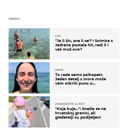
ZABAVA
LOL
"Je li živ, zna li se?": Snimka s
Jadrana postala hit, radi li i
vaš muž ovo?
HMM…
To rade samo psihopati:
Jedan detalj s mora može
vam otkriti puno o
prijateljima
ZAMJERATE LI JOJ?
"Koja kuja…": Snašla se na
hrvatskoj granici, ali
gledatelji su podijeljeni