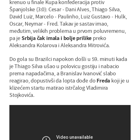
krenuo u finale Kupa konfederacija protiv
Španjolske (3:0): Cesar - Dani Alves, Thiago Silva,
David Luiz, Marcelo - Paulinho, Luiz Gustavo - Hulk,
Oscar, Neymar - Fred. Takav je sastav imao,
međutim, velikih problema u prvom poluvremenu,
pa je
Srbija čak imala i bolje prilike
preko
Aleksandra Kolarova i Aleksandra Mitrovića.
Do gola su Brazilci napokon došli u 59. minuti kada
je Thiago Silva ušao u polovicu gostiju i nabacio
prema napadačima, a Branislav Ivanović slabo
reagirao, dopustivši da lopta dođe do
Freda
koji je u
klizećem startu matirao istrčalog Vladimira
Stojkovića.