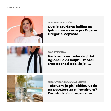
LIFESTYLE
U NOJ NIJE VRUĆE
Ovo je savršena haljina za
ljeto i more - nosi je i Bojana
Gregorić Vejzović
BAŠ EFEKTNA
Kada smo na zadarskoj rivi
ugledali ovu haljinu, morali
smo doznati odakle je –
košta samo 18 eura
NIJE UVIJEK NAJBOLJI IZBOR
Teže vam je piti običnu vodu
pa posežete za mineralnom?
Evo što to čini organizmu