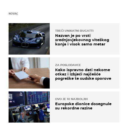
NOVAC
TREĆI UNIKATNI BUGATTI
Nazvan je po vrsti
srednjovjekovnog viteškog
konja i visok samo metar
ZA POSLODAVCE
Kako ispravno dati nekome
otkaz i izbjeći najčešće
pogreške te sudske sporove
OVO JE 10 NAJBOLJIH
Europske dionice dosegnule
su rekordne razine