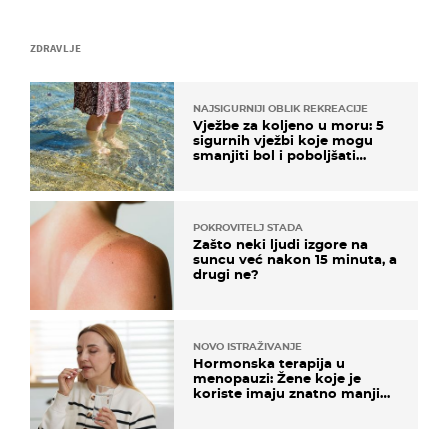
ZDRAVLJE
NAJSIGURNIJI OBLIK REKREACIJE
Vježbe za koljeno u moru: 5
sigurnih vježbi koje mogu
smanjiti bol i poboljšati
pokretljivost
POKROVITELJ STADA
Zašto neki ljudi izgore na
suncu već nakon 15 minuta, a
drugi ne?
NOVO ISTRAŽIVANJE
Hormonska terapija u
menopauzi: Žene koje je
koriste imaju znatno manji
rizik od ovoga