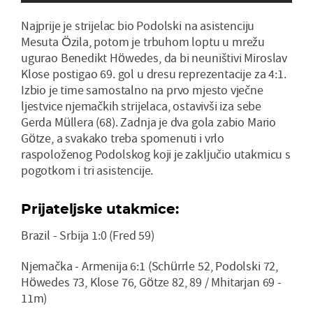
Najprije je strijelac bio Podolski na asistenciju
Mesuta Özila, potom je trbuhom loptu u mrežu
ugurao Benedikt Höwedes, da bi neuništivi Miroslav
Klose postigao 69. gol u dresu reprezentacije za 4:1.
Izbio je time samostalno na prvo mjesto vječne
ljestvice njemačkih strijelaca, ostavivši iza sebe
Gerda Müllera (68). Zadnja je dva gola zabio Mario
Götze, a svakako treba spomenuti i vrlo
raspoloženog Podolskog koji je zaključio utakmicu s
pogotkom i tri asistencije.
Prijateljske utakmice:
Brazil - Srbija 1:0 (Fred 59)
Njemačka - Armenija 6:1 (Schürrle 52, Podolski 72,
Höwedes 73, Klose 76, Götze 82, 89 / Mhitarjan 69 -
11m)