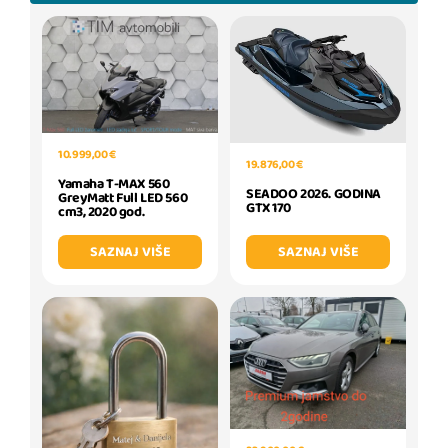
10.999,00 €
19.876,00 €
Yamaha T-MAX 560
SEADOO 2026. GODINA
GreyMatt Full LED 560
GTX 170
cm3, 2020 god.
SAZNAJ VIŠE
SAZNAJ VIŠE