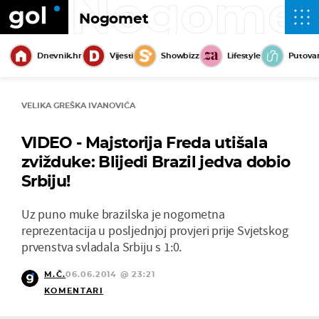
Nogome
Nogomet
Dnevnik.hr
Vijesti
Showbizz
Lifestyle
Putova
VELIKA GREŠKA IVANOVIĆA
VIDEO - Majstorija Freda utišala
zvižduke: Blijedi Brazil jedva dobio
Srbiju!
Uz puno muke brazilska je nogometna
reprezentacija u posljednjoj provjeri prije Svjetskog
prvenstva svladala Srbiju s 1:0.
M.Č.
06.06.2014 @ 23:21
KOMENTARI