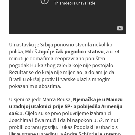
U nastavku je Srbija ponovno stvorila nekoliko
prilika, Miloš
Jojić je čak pogodio i stativu
, a u 74.
minuti je domaćima neopravdano poništen
pogodak Hulka zbog zaleđa koje nije postojalo.
Rezultat se do kraja nije mijenjao, a dojam je da
Brazil u okršaj protiv Hrvatske ulazi s mnogim
pokazanim slabostima.
U sjeni ozljede Marca Reusa,
Njemačka je u Mainzu
u zadnjoj utakmici prije SP- a pobijedila Armeniju
sa 6:1
. Cijelo su se prvo poluvrijeme izabranici
Joachima Löwa mučili da bi napokon u 52. minuti
probili obranu gostiju. Lukas Podolski je ubacio s
lijeve strane u sredinu, a Andre Schürrle je spretno