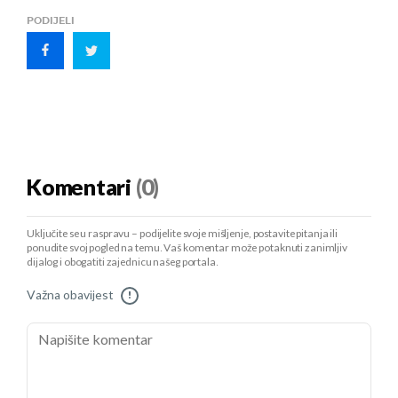
PODIJELI
Komentari
(0)
Uključite se u raspravu – podijelite svoje mišljenje, postavite pitanja ili
ponudite svoj pogled na temu. Vaš komentar može potaknuti zanimljiv
dijalog i obogatiti zajednicu našeg portala.
Važna obavijest
!