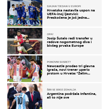
SJAJAN TJEDAN U EUROPI
Hrvatska nastavila uspon na
UEFA-inoj ljestvici:
Preskočena je još jedna
država
OPA!
Josip Šutalo radi transfer u
redove nogometnog diva i
bivšeg prvaka Europe
PONOVNI SUSRET?
Newcastle prodao tri glavna
igrača, novi trener uperio
prstom u Hrvata: "Želim
njega!"
ŠIRI SE BROJ ZEMALJA
Argentina podržala Infantina,
ali to nije sve