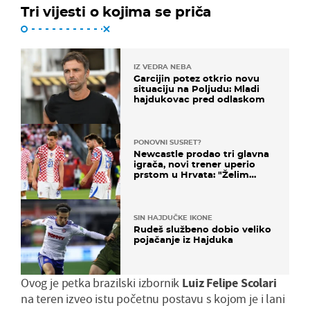
Tri vijesti o kojima se priča
IZ VEDRA NEBA
Garcijin potez otkrio novu
situaciju na Poljudu: Mladi
hajdukovac pred odlaskom
PONOVNI SUSRET?
Newcastle prodao tri glavna
igrača, novi trener uperio
prstom u Hrvata: "Želim
njega!"
SIN HAJDUČKE IKONE
Rudeš službeno dobio veliko
pojačanje iz Hajduka
Ovog je petka brazilski izbornik
Luiz Felipe Scolari
na teren izveo istu početnu postavu s kojom je i lani