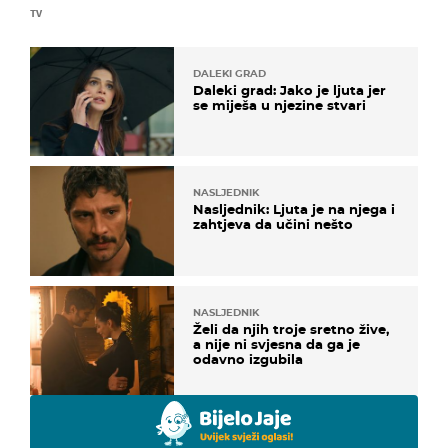
TV
DALEKI GRAD
Daleki grad: Jako je ljuta jer
se miješa u njezine stvari
NASLJEDNIK
Nasljednik: Ljuta je na njega i
zahtjeva da učini nešto
NASLJEDNIK
Želi da njih troje sretno žive,
a nije ni svjesna da ga je
odavno izgubila