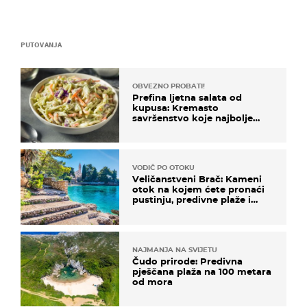
PUTOVANJA
OBVEZNO PROBATI!
Prefina ljetna salata od
kupusa: Kremasto
savršenstvo koje najbolje
paše uz pečeno meso
VODIČ PO OTOKU
Veličanstveni Brač: Kameni
otok na kojem ćete pronaći
pustinju, predivne plaže i
uzbudljivu hranu
NAJMANJA NA SVIJETU
Čudo prirode: Predivna
pješčana plaža na 100 metara
od mora