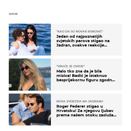
SHOW
"KAO DA SU NOVAK ĐOKOVIĆ"
Jedan od najpoznatijih
svjetskih parova stigao na
Jadran, ovakve reakcije
vjerojatno nisu očekivali
"VRUĆE JE OVDJE"
Malo tko zna da je bila
misica! Badić je istaknuo
besprijekornu figuru zgodne
voditeljice
NOVA ZVIJEZDA NA JADRANU
Roger Federer stigao u
Hrvatsku! Za njegovu ljubav
prema našem otoku zaslužan
je jedan poznati Hrvat