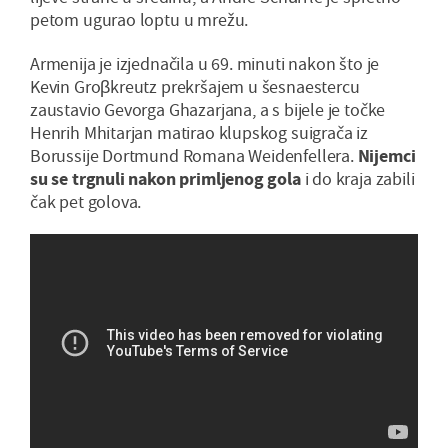
petom ugurao loptu u mrežu.
Armenija je izjednačila u 69. minuti nakon što je
Kevin Groβkreutz prekršajem u šesnaestercu
zaustavio Gevorga Ghazarjana, a s bijele je točke
Henrih Mhitarjan matirao klupskog suigrača iz
Borussije Dortmund Romana Weidenfellera.
Nijemci
su se trgnuli nakon primljenog gola
i do kraja zabili
čak pet golova.