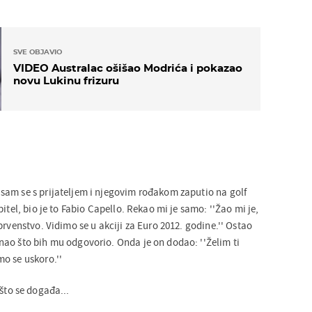
SVE OBJAVIO
VIDEO Australac ošišao Modrića i pokazao
novu Lukinu frizuru
am se s prijateljem i njegovim rođakom zaputio na golf
itel, bio je to Fabio Capello. Rekao mi je samo: ''Žao mi je,
prvenstvo. Vidimo se u akciji za Euro 2012. godine.'' Ostao
ao što bih mu odgovorio. Onda je on dodao: ''Želim ti
o se uskoro.''
što se događa...