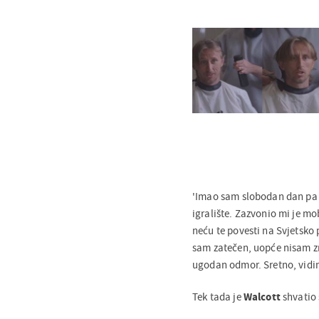
'Imao sam slobodan dan pa s
igralište. Zazvonio mi je mob
neću te povesti na Svjetsko 
sam zatečen, uopće nisam zn
ugodan odmor. Sretno, vidim
Tek tada je
Walcott
shvatio 