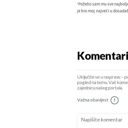
'Poželio sam mu sve najbolj
je bio moj najveći u dosadaš
Komentar
Uključite se u raspravu – pod
pogled na temu. Vaš koment
zajednicu našeg portala.
Važna obavijest
!