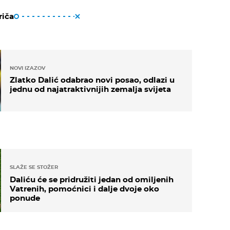
riča
NOVI IZAZOV
Zlatko Dalić odabrao novi posao, odlazi u
jednu od najatraktivnijih zemalja svijeta
SLAŽE SE STOŽER
Daliću će se pridružiti jedan od omiljenih
Vatrenih, pomoćnici i dalje dvoje oko
ponude