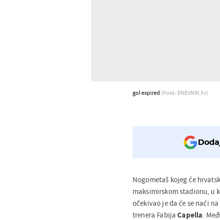
gol expired
(Foto: DNEVNIK.hr)
Dodaj
Nogometaš kojeg će hrvatska
maksimirskom stadionu, u kv
očekivao je da će se naći n
trenera Fabija
Capella
. Među