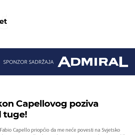
t
et
kon Capellovog poziva
 tuge!
 Fabio Capello priopćio da me neće povesti na Svjetsko