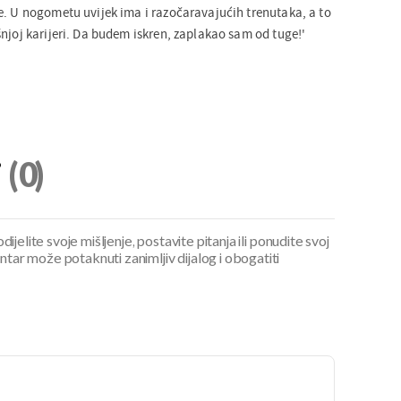
e. U nogometu uvijek ima i razočaravajućih trenutaka, a to
njoj karijeri. Da budem iskren, zaplakao sam od tuge!'
i
(0)
ijelite svoje mišljenje, postavite pitanja ili ponudite svoj
ar može potaknuti zanimljiv dijalog i obogatiti