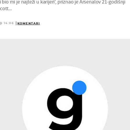
 bio mi je najteži u karijeri', priznao je Arsenalov 21-godišnji
ott...
@ 14:06
KOMENTARI