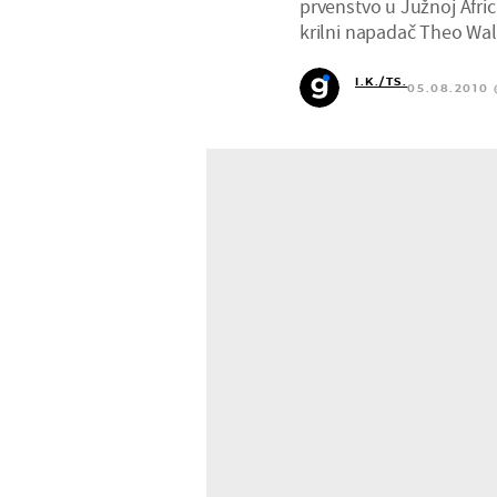
prvenstvo u Južnoj Africi
krilni napadač Theo Walc
I.K./TS.
05.08.2010 