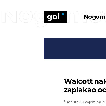
Nogome
Nogom
Walcott na
zaplakao od
'Trenutak u kojem mi je