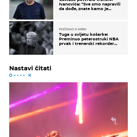
Ivanovića: "Sve smo napravili
da dođe, znate kamo je
otišao..."
POČIVAO U MIRU
Tuga u svijetu košarke:
Preminuo peterostruki NBA
prvak i trenerski rekorder
lige
Nastavi čitati