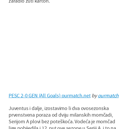
zaradio žuti karton.
PESC 2-0 GEN (All Goals) ourmatch.net
by
ourmatch
Juventus i dalje, izostavimo li dva ovosezonska
prvenstvena poraza od dviju milanskih momčadi,
Serijom A plovi bez poteškoća. Vodeća je momčad
lige pobijedila i 12. put ove sezone u Seriji A, i to na