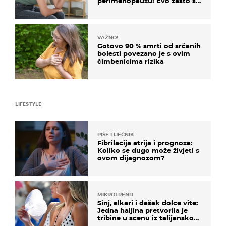
perimenopauzu! Evo zašto su
simptomi toliko zbunjujući
VAŽNO!
Gotovo 90 % smrti od srčanih
bolesti povezano je s ovim
čimbenicima rizika
LIFESTYLE
PIŠE LIJEČNIK
Fibrilacija atrija i prognoza:
Koliko se dugo može živjeti s
ovom dijagnozom?
MIKROTREND
Sinj, alkari i dašak dolce vite:
Jedna haljina pretvorila je
tribine u scenu iz talijanskog
filma