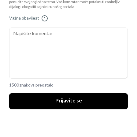
ponudite svoj pogled na temu. Vaš komentar može potaknuti zanimljiv
dijalog i obogatiti zajednicu našeg portala.
Važna obavijest
!
1500 znakova preostalo
Prijavite se