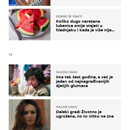
DOBRO JE ZNATI
Koliko dugo narezana
lubenica smije stajati u
hladnjaku i kada je više nije
sigurno jesti?
TV
DALEKI GRAD
Ima tek šest godina, a već je
jedan od najnagrađivanijih
dječjih glumaca
DALEKI GRAD
Daleki grad: Životno je
ugrožena, no to nitko ne zna