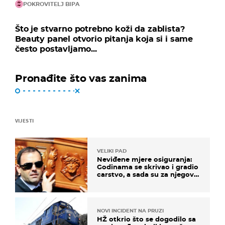
POKROVITELJ BIPA
Što je stvarno potrebno koži da zablista?
Beauty panel otvorio pitanja koja si i same
često postavljamo...
Pronađite što vas zanima
VIJESTI
VELIKI PAD
Neviđene mjere osiguranja:
Godinama se skrivao i gradio
carstvo, a sada su za njegovo
izručenje naručili posebno
vozilo
NOVI INCIDENT NA PRUZI
HŽ otkrio što se dogodilo sa