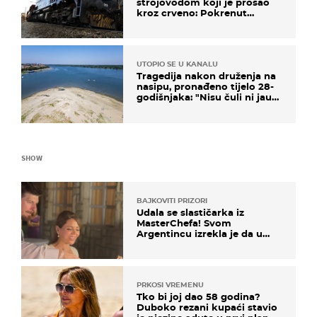
strojovođom koji je prošao
kroz crveno: Pokrenut
inspekcijski nadzor
UTOPIO SE U KANALU
Tragedija nakon druženja na
nasipu, pronađeno tijelo 28-
godišnjaka: "Nisu čuli ni jauk
ni poziv upomoć"
SHOW
BAJKOVITI PRIZORI
Udala se slastičarka iz
MasterChefa! Svom
Argentincu izrekla je da u
rodnoj Hercegovini
PRKOSI VREMENU
Tko bi joj dao 58 godina?
Duboko rezani kupaći stavio