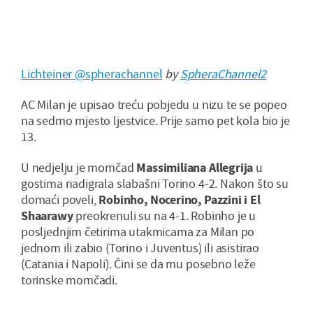
Lichteiner @spherachannel
by
SpheraChannel2
AC Milan je upisao treću pobjedu u nizu te se popeo
na sedmo mjesto ljestvice. Prije samo pet kola bio je
13.
U nedjelju je momčad
Massimiliana Allegrija
u
gostima nadigrala slabašni Torino 4-2. Nakon što su
domaći poveli,
Robinho, Nocerino, Pazzini i El
Shaarawy
preokrenuli su na 4-1. Robinho je u
posljednjim četirima utakmicama za Milan po
jednom ili zabio (Torino i Juventus) ili asistirao
(Catania i Napoli). Čini se da mu posebno leže
torinske momčadi.