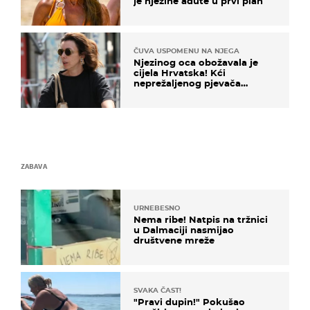
je njezine adute u prvi plan
ČUVA USPOMENU NA NJEGA
Njezinog oca obožavala je
cijela Hrvatska! Kći
neprežaljenog pjevača
projurila špicom na dva
kotača
ZABAVA
URNEBESNO
Nema ribe! Natpis na tržnici
u Dalmaciji nasmijao
društvene mreže
SVAKA ČAST!
"Pravi dupin!" Pokušao