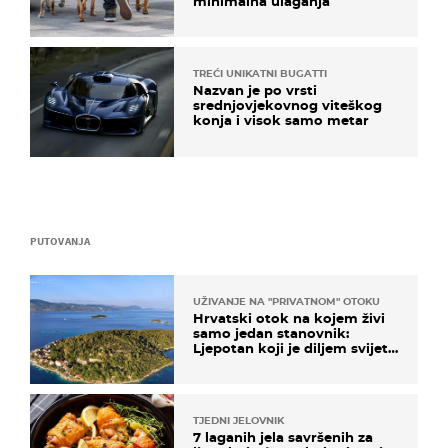
minimalna ulaganja
TREĆI UNIKATNI BUGATTI
Nazvan je po vrsti
srednjovjekovnog viteškog
konja i visok samo metar
PUTOVANJA
UŽIVANJE NA "PRIVATNOM" OTOKU
Hrvatski otok na kojem živi
samo jedan stanovnik:
Ljepotan koji je diljem svijeta
poznat po svojem "bijelom
zlatu"
TJEDNI JELOVNIK
7 laganih jela savršenih za