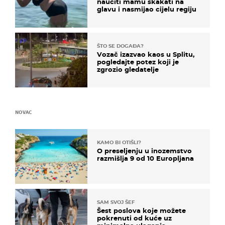
naučiti mamu skakati na
glavu i nasmijao cijelu regiju
ŠTO SE DOGAĐA?
Vozač izazvao kaos u Splitu,
pogledajte potez koji je
zgrozio gledatelje
NOVAC
KAMO BI OTIŠLI?
O preseljenju u inozemstvo
razmišlja 9 od 10 Europljana
SAM SVOJ ŠEF
Šest poslova koje možete
pokrenuti od kuće uz