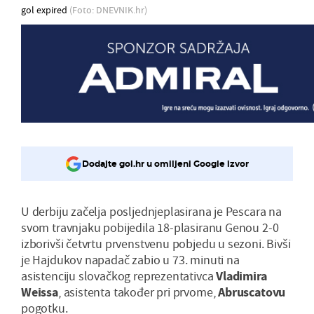
gol expired
(Foto: DNEVNIK.hr)
Dodajte gol.hr u omiljeni Google izvor
U derbiju začelja posljednjeplasirana je Pescara na
svom travnjaku pobijedila 18-plasiranu Genou 2-0
izborivši četvrtu prvenstvenu pobjedu u sezoni. Bivši
je Hajdukov napadač zabio u 73. minuti na
asistenciju slovačkog reprezentativca
Vladimira
Weissa
, asistenta također pri prvome,
Abruscatovu
pogotku.