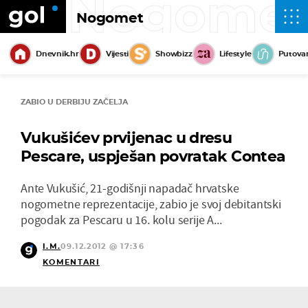
Nogome
Nogomet
Dnevnik.hr
Vijesti
Showbizz
Lifestyle
Putova
ZABIO U DERBIJU ZAČELJA
Vukušićev prvijenac u dresu
Pescare, uspješan povratak Contea
Ante Vukušić, 21-godišnji napadač hrvatske
nogometne reprezentacije, zabio je svoj debitantski
pogodak za Pescaru u 16. kolu serije A...
I.M.
09.12.2012 @ 17:36
KOMENTARI