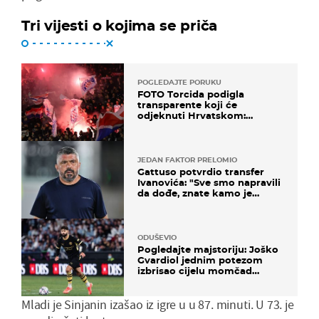
Tri vijesti o kojima se priča
POGLEDAJTE PORUKU
FOTO Torcida podigla
transparente koji će
odjeknuti Hrvatskom:
Prozvali "moralne vertikale"
JEDAN FAKTOR PRELOMIO
Gattuso potvrdio transfer
Ivanovića: "Sve smo napravili
da dođe, znate kamo je
otišao..."
ODUŠEVIO
Pogledajte majstoriju: Joško
Gvardiol jednim potezom
izbrisao cijelu momčad
Atletica
Mladi je Sinjanin izašao iz igre u u 87. minuti. U 73. je