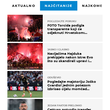
AKTUALNO
NAJČITANIJE
NAJKOMENTI
POGLEDAJTE PORUKU
FOTO Torcida podigla
transparente koji će
odjeknuti Hrvatskom:
Prozvali "moralne vertikale"
JASNO I GLASNO
Navijačima Hajduka
prekipjelo nakon Istre: Evo
što su skandirali upravi i
predsjedniku Biliću
ODUŠEVIO
Pogledajte majstoriju: Joško
Gvardiol jednim potezom
izbrisao cijelu momčad
Atletica
JEDAN FAKTOR PRELOMIO
Gattuso potvrdio transfer