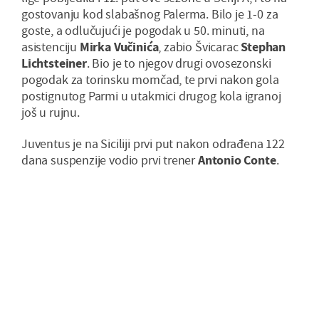
gostovanju kod slabašnog Palerma. Bilo je 1-0 za
goste, a odlučujući je pogodak u 50. minuti, na
asistenciju
Mirka Vučinića
, zabio Švicarac
Stephan
Lichtsteiner
. Bio je to njegov drugi ovosezonski
pogodak za torinsku momčad, te prvi nakon gola
postignutog Parmi u utakmici drugog kola igranoj
još u rujnu.
Juventus je na Siciliji prvi put nakon odrađena 122
dana suspenzije vodio prvi trener
Antonio Conte
.