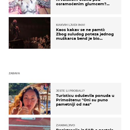
osramoćenim glumcem?
Bizarni prizori i danas
izazivaju nevjericu
KAKVIH LJUDI IMA!
Kaos kakav se ne pamti:
Zbog suludog poteza jednog
muškarca bend je bio
prisiljen prekinuti nastup
ZABAVA
JESTE LI PROBALI?
Turisticu oduševila ponuda u
Primoštenu: "Oni su puno
pametniji od nas"
ZANIMLJIVO