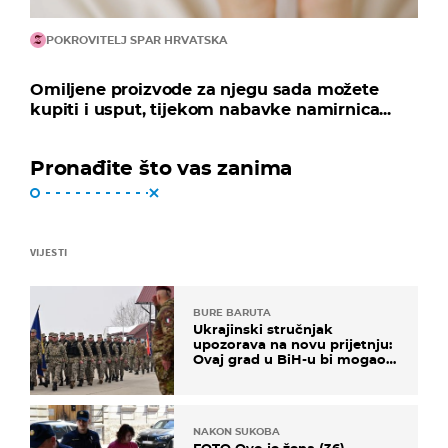
POKROVITELJ SPAR HRVATSKA
Omiljene proizvode za njegu sada možete
kupiti i usput, tijekom nabavke namirnica...
Pronađite što vas zanima
VIJESTI
BURE BARUTA
Ukrajinski stručnjak
upozorava na novu prijetnju:
Ovaj grad u BiH-u bi mogao
biti žarište
NAKON SUKOBA