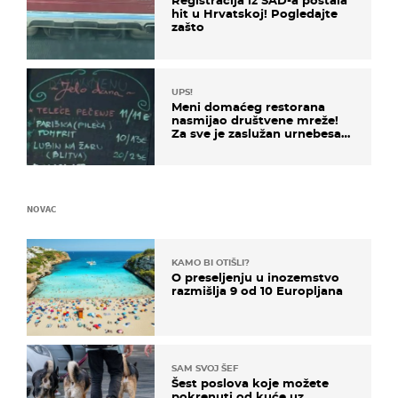
Registracija iz SAD-a postala
hit u Hrvatskoj! Pogledajte
zašto
UPS!
Meni domaćeg restorana
nasmijao društvene mreže!
Za sve je zaslužan urnebesan
naziv jela
NOVAC
KAMO BI OTIŠLI?
O preseljenju u inozemstvo
razmišlja 9 od 10 Europljana
SAM SVOJ ŠEF
Šest poslova koje možete
pokrenuti od kuće uz