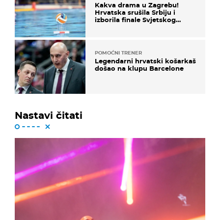
Kakva drama u Zagrebu!
Hrvatska srušila Srbiju i
izborila finale Svjetskog
prvenstva
POMOĆNI TRENER
Legendarni hrvatski košarkaš
došao na klupu Barcelone
Nastavi čitati