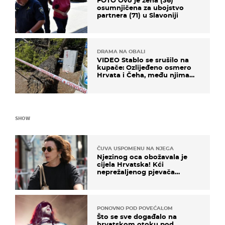
FOTO Ovo je žena (36)
osumnjičena za ubojstvo
partnera (71) u Slavoniji
DRAMA NA OBALI
VIDEO Stablo se srušilo na
kupače: Ozlijeđeno osmero
Hrvata i Čeha, među njima
ima i djece
SHOW
ČUVA USPOMENU NA NJEGA
Njezinog oca obožavala je
cijela Hrvatska! Kći
neprežaljenog pjevača
projurila špicom na dva
kotača
PONOVNO POD POVEĆALOM
Što se sve događalo na
hrvatskom otoku pod