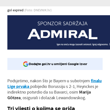
gol expired
(Foto: DNEVNIK.hr)
Dodajte gol.hr u omiljeni Google izvor
Podsjetimo, nakon što je Bayern u subotnjem
finalu
Lige prvaka
pobijedio Borussiju s 2-1, Heynckes je
indirektno potvrdio da su Bavarci, osim
Marija
Götzea
, osigurali i dolazak Lewandowskog.
Tri vijesti o kojima se priča