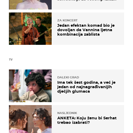
na moru
ZA KONCERT
Jedan efektan komad bio je
dovoljan da Vannina ljetna
kombinacija zablista
TV
DALEKI GRAD
Ima tek šest godina, a već je
jedan od najnagrađivanijih
dječjih glumaca
NASLJEDNIK
ANKETA: Koju ženu bi Serhat
trebao izabrati?