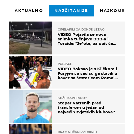
AKTUALNO
NAJČITANIJE
NAJKOMENTI
CIPELARILI GA DOK JE LEŽAO
VIDEO Pojavila se nova
snimka tučnjave BBB-a i
Torcide: "Je*ote, pa ubit će
ga!"
POLJACI...
VIDEO Boksao je s Kličkom i
Furyjem, a sad su ga stavili u
kavez sa šestoricom Roma!
Pogledajte kako je završilo
STIŽE KAPETANU?
Stoper Vatrenih pred
transferom u jedan od
najvećih svjetskih klubova?
DRAMATIČAN PREOKRET