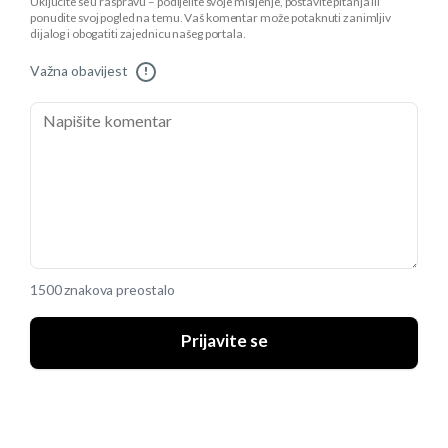
Uključite se u raspravu – podijelite svoje mišljenje, postavite pitanja ili
ponudite svoj pogled na temu. Vaš komentar može potaknuti zanimljiv
dijalog i obogatiti zajednicu našeg portala.
Važna obavijest
!
1500 znakova preostalo
Prijavite se