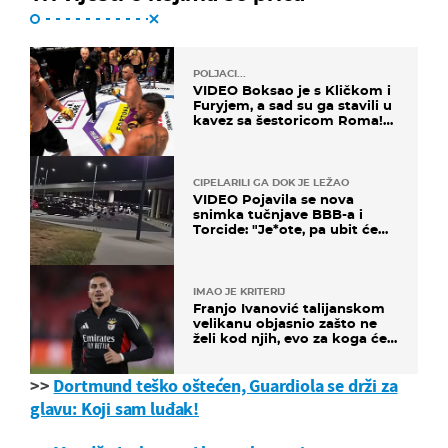
POLJACI...
VIDEO Boksao je s Kličkom i
Furyjem, a sad su ga stavili u
kavez sa šestoricom Roma!
Pogledajte kako je završilo
CIPELARILI GA DOK JE LEŽAO
VIDEO Pojavila se nova
snimka tučnjave BBB-a i
Torcide: "Je*ote, pa ubit će
ga!"
IMAO JE KRITERIJ
Franjo Ivanović talijanskom
velikanu objasnio zašto ne
želi kod njih, evo za koga će
uskoro potpisati
>>
Dortmund teško oštećen, Guardiola se drži za
glavu: Koji sam luđak!