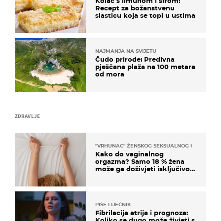
Kolač s limunom i sirom:
Recept za božanstvenu
slasticu koja se topi u ustima
NAJMANJA NA SVIJETU
Čudo prirode: Predivna
pješčana plaža na 100 metara
od mora
ZDRAVLJE
"VRHUNAC" ŽENSKOG SEKSUALNOG ISKUSTVA
Kako do vaginalnog
orgazma? Samo 18 % žena
može ga doživjeti isključivo
na ovaj način
PIŠE LIJEČNIK
Fibrilacija atrija i prognoza:
Koliko se dugo može živjeti s