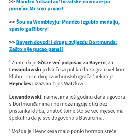
>>
Mandžo 'otkantao' hrvatske novinare pa
poručio: Mi smo prvaci!
>>
Šou na Wembleyju: Mandžo izgubio medalju,
spasio ga Ribery!
>>
Bayern dovodi i drugu zvijezdu Dortmunda:
Zašto nije pucao penal?
''Znate da je
Götze već potpisao za Bayern
, a i
Lewandowski
jedva čeka priliku da zaigra u velikom
klubu. To su dvojica vrhunskih igrača'', rekao je
Heynckes
i izazvao bijes Watzkea.
Lewandowski
, naime, ima još godinu dana ugovora
s Dortmunđanima i ne može nigdje otići bez
pristanka kluba, unatoč tome što se već mjesecima
špekulira da je sve dogovorio s Bavarcima.
''Možda je Heynckesa malo ponio hormon sreće