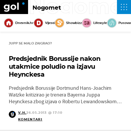
Nogome
Nogomet
Dnevnik.hr
Vijesti
Showbizz
Lifestyle
Putova
JUPP SE MALO ZAIGRAO?
Predsjednik Borussije nakon
utakmice poludio na izjavu
Heynckesa
Predsjednik Borussije Dortmund Hans-Joachim
Watzke kritizirao je trenera Bayerna Juppa
Heynckesa zbog izjava o Robertu Lewandowskom…
V.H.
26.05.2013 @ 17:10
KOMENTARI