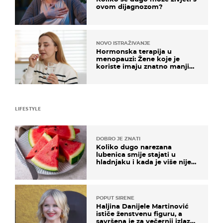
ovom dijagnozom?
NOVO ISTRAŽIVANJE
Hormonska terapija u
menopauzi: Žene koje je
koriste imaju znatno manji
rizik od ovoga
LIFESTYLE
DOBRO JE ZNATI
Koliko dugo narezana
lubenica smije stajati u
hladnjaku i kada je više nije
sigurno jesti?
POPUT SIRENE
Haljina Danijele Martinović
ističe ženstvenu figuru, a
savršena je za večernji izlazak