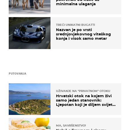
minimalna ulaganja
TREĆI UNIKATNI BUGATTI
Nazvan je po vrsti
srednjovjekovnog viteškog
konja i visok samo metar
PUTOVANJA
UŽIVANJE NA "PRIVATNOM" OTOKU
Hrvatski otok na kojem živi
samo jedan stanovnik:
Ljepotan koji je diljem svijeta
poznat po svojem "bijelom
zlatu"
MA, SAVRŠENSTVO!