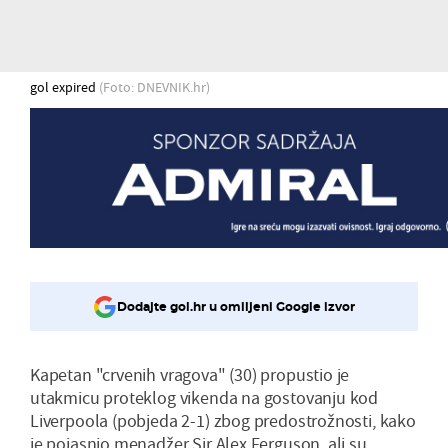
gol expired
(Foto: DNEVNIK.hr)
Dodajte gol.hr u omiljeni Google izvor
Kapetan "crvenih vragova" (30) propustio je
utakmicu proteklog vikenda na gostovanju kod
Liverpoola (pobjeda 2-1) zbog predostrožnosti, kako
je pojasnio menadžer Sir Alex Ferguson, ali su