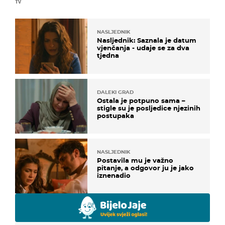
TV
NASLJEDNIK
Nasljednik: Saznala je datum
vjenčanja - udaje se za dva
tjedna
DALEKI GRAD
Ostala je potpuno sama –
stigle su je posljedice njezinih
postupaka
NASLJEDNIK
Postavila mu je važno
pitanje, a odgovor ju je jako
iznenadio