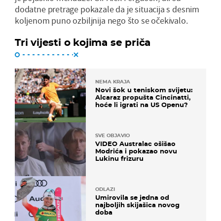
dodatne pretrage pokazale da je situacija s desnim
koljenom puno ozbiljnija nego što se očekivalo.
Tri vijesti o kojima se priča
NEMA KRAJA
Novi šok u teniskom svijetu:
Alcaraz propušta Cincinatti,
hoće li igrati na US Openu?
SVE OBJAVIO
VIDEO Australac ošišao
Modrića i pokazao novu
Lukinu frizuru
ODLAZI
Umirovila se jedna od
najboljih skijašica novog
doba