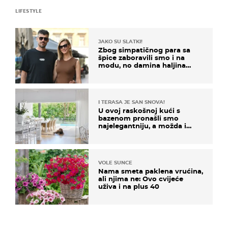
LIFESTYLE
JAKO SU SLATKI!
Zbog simpatičnog para sa
špice zaboravili smo i na
modu, no damina haljina
itekako nas se dojmila
I TERASA JE SAN SNOVA!
U ovoj raskošnoj kući s
bazenom pronašli smo
najelegantniju, a možda i
najljepšu bijelu kuhinju
VOLE SUNCE
Nama smeta paklena vrućina,
ali njima ne: Ovo cvijeće
uživa i na plus 40