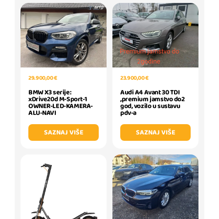
29.900,00 €
23.900,00 €
BMW X3 serije:
Audi A4 Avant 30 TDI
xDrive20d M-Sport-1
,premium jamstvo do2
OWNER-LED-KAMERA-
god, vozilo u sustavu
ALU-NAVI
pdv-a
SAZNAJ VIŠE
SAZNAJ VIŠE