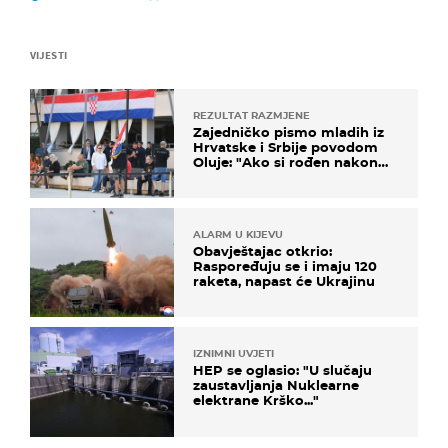
VIJESTI
REZULTAT RAZMJENE
Zajedničko pismo mladih iz
Hrvatske i Srbije povodom
Oluje: "Ako si rođen nakon
'95..."
ALARM U KIJEVU
Obavještajac otkrio:
Raspoređuju se i imaju 120
raketa, napast će Ukrajinu
IZNIMNI UVJETI
HEP se oglasio: "U slučaju
zaustavljanja Nuklearne
elektrane Krško..."