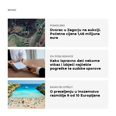
NOVAC
POVOLJNO
Dvorac u Zagorju na aukciji.
Početna cijena 1,46 milijuna
eura
ZA POSLODAVCE
Kako ispravno dati nekome
otkaz i izbjeći najčešće
pogreške te sudske sporove
KAMO BI OTIŠLI?
O preseljenju u inozemstvo
razmišlja 9 od 10 Europljana