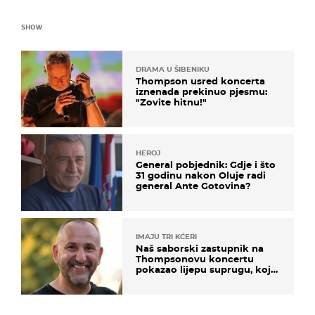
SHOW
DRAMA U ŠIBENIKU
Thompson usred koncerta
iznenada prekinuo pjesmu:
"Zovite hitnu!"
HEROJ
General pobjednik: Gdje i što
31 godinu nakon Oluje radi
general Ante Gotovina?
IMAJU TRI KĆERI
Naš saborski zastupnik na
Thompsonovu koncertu
pokazao lijepu suprugu, koja
godinama izbjegava javnost