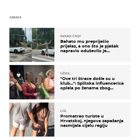
ZABAVA
SVAKA ČAST
Bahato mu prepriječio
prijelaz, a ono što je pješak
napravio oduševilo je
društvene mreže
UŽAS…
"Ove tri štrace došle su u
klub…": Splitska influencerica
oplela po ženama zbog
užasnog ponašanja
LOL
Promatrao turiste u
Hrvatskoj, njegova zapažanja
nasmijala cijelu regiju