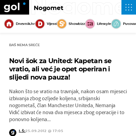
Nogome
Nogomet
Dnevnik.hr
Vijesti
Showbizz
Lifestyle
Putova
BAŠ NEMA SREĆE
Novi šok za United: Kapetan se
vratio, ali već je opet operiran i
slijedi nova pauza!
Nakon što se vratio na travnjak, nakon osam mjeseci
izbivanja zbog ozljede koljena, srbijanski
nogometaš, član Manchester Uniteda, Nemanja
Vidić izbivat će nova dva mjeseca zbog operacije i to
ponovno koljena...
I.Š:
25.09.2012 @ 17:05