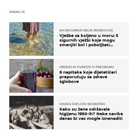
ZDRAVLJE
NAJSIGURNIJI OBLIK REKREACIJE
Vježbe za koljeno u moru: 5
sigurnih vježbi koje mogu
smanjiti bol i poboljšati
pokretljivost
VRIJEDI IH UVRSTITI U PREHRANU
6 napitaka koje dijetetičari
preporučuju za zdrave
zglobove
DANAS DJELUJU NEOBIČNO
Kako su žene održavale
higijenu 1950-ih? Neke navike
danas bi vas mogle iznenaditi