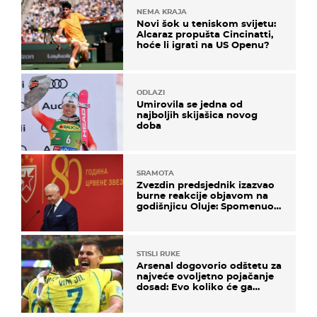
NEMA KRAJA
Novi šok u teniskom svijetu:
Alcaraz propušta Cincinatti,
hoće li igrati na US Openu?
ODLAZI
Umirovila se jedna od
najboljih skijašica novog
doba
SRAMOTA
Zvezdin predsjednik izazvao
burne reakcije objavom na
godišnjicu Oluje: Spomenuo
Knin i srpsku zastavu
STISLI RUKE
Arsenal dogovorio odštetu za
najveće ovoljetno pojačanje
dosad: Evo koliko će ga
platiti