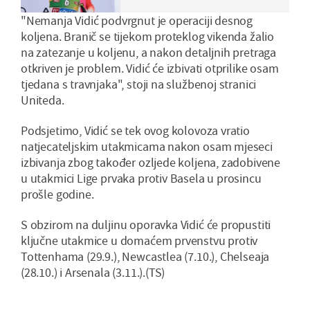
"Nemanja Vidić podvrgnut je operaciji desnog
koljena. Branič se tijekom proteklog vikenda žalio
na zatezanje u koljenu, a nakon detaljnih pretraga
otkriven je problem. Vidić će izbivati otprilike osam
tjedana s travnjaka", stoji na službenoj stranici
Uniteda.
Podsjetimo, Vidić se tek ovog kolovoza vratio
natjecateljskim utakmicama nakon osam mjeseci
izbivanja zbog također ozljede koljena, zadobivene
u utakmici Lige prvaka protiv Basela u prosincu
prošle godine.
S obzirom na duljinu oporavka Vidić će propustiti
ključne utakmice u domaćem prvenstvu protiv
Tottenhama (29.9.), Newcastlea (7.10.), Chelseaja
(28.10.) i Arsenala (3.11.).(TS)