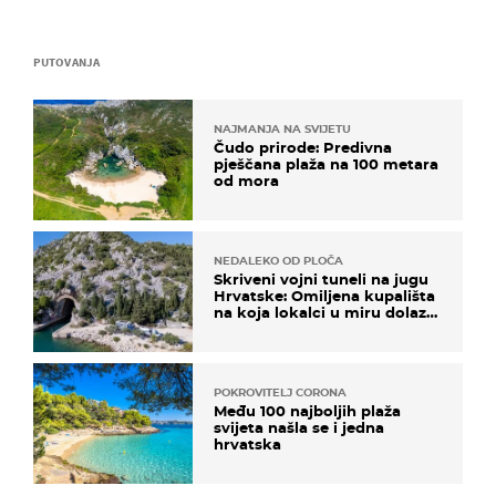
PUTOVANJA
NAJMANJA NA SVIJETU
Čudo prirode: Predivna
pješčana plaža na 100 metara
od mora
NEDALEKO OD PLOČA
Skriveni vojni tuneli na jugu
Hrvatske: Omiljena kupališta
na koja lokalci u miru dolaze
roniti i skakati u more
POKROVITELJ CORONA
Među 100 najboljih plaža
svijeta našla se i jedna
hrvatska