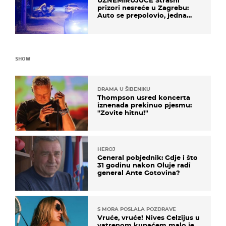
UZNEMIRUJUĆE Strašni
prizori nesreće u Zagrebu:
Auto se prepolovio, jedna
osoba poginula
SHOW
DRAMA U ŠIBENIKU
Thompson usred koncerta
iznenada prekinuo pjesmu:
"Zovite hitnu!"
HEROJ
General pobjednik: Gdje i što
31 godinu nakon Oluje radi
general Ante Gotovina?
S MORA POSLALA POZDRAVE
Vruće, vruće! Nives Celzijus u
vatrenom kupaćem malo je