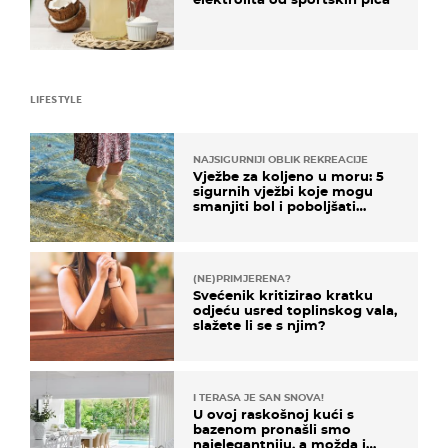
LIFESTYLE
NAJSIGURNIJI OBLIK REKREACIJE
Vježbe za koljeno u moru: 5
sigurnih vježbi koje mogu
smanjiti bol i poboljšati
pokretljivost
(NE)PRIMJERENA?
Svećenik kritizirao kratku
odjeću usred toplinskog vala,
slažete li se s njim?
I TERASA JE SAN SNOVA!
U ovoj raskošnoj kući s
bazenom pronašli smo
najelegantniju, a možda i