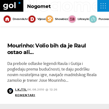
Nogome
Nogomet
Dnevnik.hr
Vijesti
Showbizz
Lifestyle
Putova
Mourinho: Volio bih da je Raul
ostao ali...
Da prebole odlaske legendi Raula i Gutija i
pogledaju prema budućnosti, te daju podršku
novim nositeljima igre, navijače madridskog Reala
zamolio je trener Jose Mourinho...
I.K./TS.
06.08.2010 @ 12:26
KOMENTARI