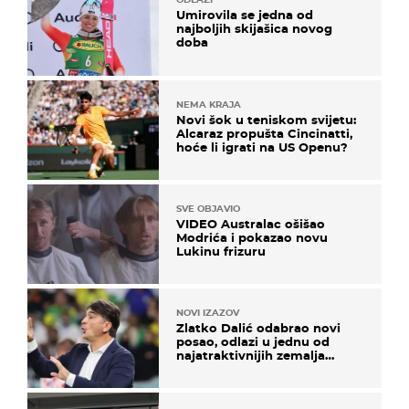
Umirovila se jedna od
najboljih skijašica novog
doba
NEMA KRAJA
Novi šok u teniskom svijetu:
Alcaraz propušta Cincinatti,
hoće li igrati na US Openu?
SVE OBJAVIO
VIDEO Australac ošišao
Modrića i pokazao novu
Lukinu frizuru
NOVI IZAZOV
Zlatko Dalić odabrao novi
posao, odlazi u jednu od
najatraktivnijih zemalja
svijeta