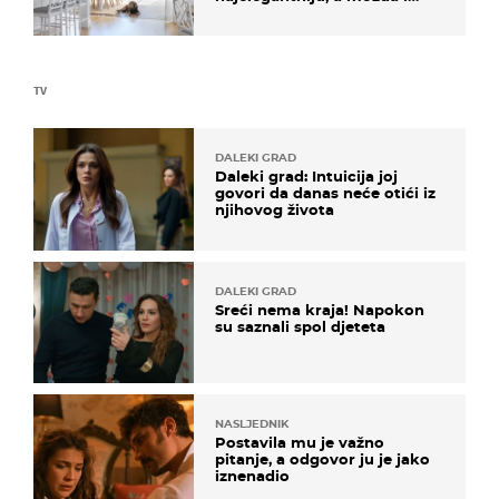
najljepšu bijelu kuhinju
TV
DALEKI GRAD
Daleki grad: Intuicija joj
govori da danas neće otići iz
njihovog života
DALEKI GRAD
Sreći nema kraja! Napokon
su saznali spol djeteta
NASLJEDNIK
Postavila mu je važno
pitanje, a odgovor ju je jako
iznenadio