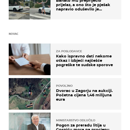
Bahato mu prepriječio
prijelaz, a ono što je pješak
napravio oduševilo je
društvene mreže
NOVAC
ZA POSLODAVCE
Kako ispravno dati nekome
otkaz i izbjeći najčešće
pogreške te sudske sporove
POVOLJNO
Dvorac u Zagorju na aukciji.
Početna cijena 1,46 milijuna
eura
MINISTARSTVO ODLUČILO
Pogon za preradu litija u
Gospiću mora na procjenu