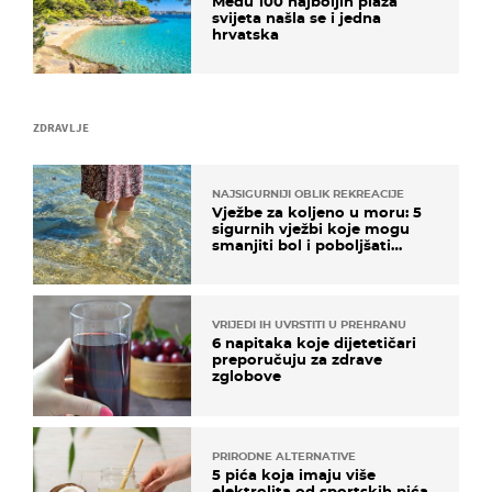
Među 100 najboljih plaža
svijeta našla se i jedna
hrvatska
ZDRAVLJE
NAJSIGURNIJI OBLIK REKREACIJE
Vježbe za koljeno u moru: 5
sigurnih vježbi koje mogu
smanjiti bol i poboljšati
pokretljivost
VRIJEDI IH UVRSTITI U PREHRANU
6 napitaka koje dijetetičari
preporučuju za zdrave
zglobove
PRIRODNE ALTERNATIVE
5 pića koja imaju više
elektrolita od sportskih pića