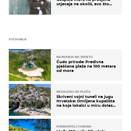
utjecaja na okoliš, evo što
kaže ulagač
PUTOVANJA
NAJMANJA NA SVIJETU
Čudo prirode: Predivna
pješčana plaža na 100 metara
od mora
NEDALEKO OD PLOČA
Skriveni vojni tuneli na jugu
Hrvatske: Omiljena kupališta
na koja lokalci u miru dolaze
roniti i skakati u more
POKROVITELJ CORONA