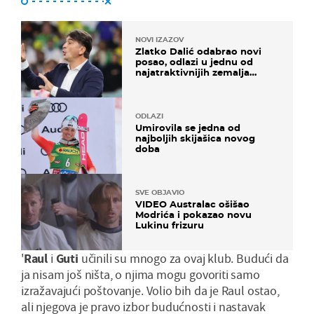
NOVI IZAZOV
Zlatko Dalić odabrao novi
posao, odlazi u jednu od
najatraktivnijih zemalja
svijeta
ODLAZI
Umirovila se jedna od
najboljih skijašica novog
doba
SVE OBJAVIO
VIDEO Australac ošišao
Modrića i pokazao novu
Lukinu frizuru
'
Raul
i
Guti
učinili su mnogo za ovaj klub. Budući da
ja nisam još ništa, o njima mogu govoriti samo
izražavajući poštovanje. Volio bih da je Raul ostao,
ali njegova je pravo izbor budućnosti i nastavak