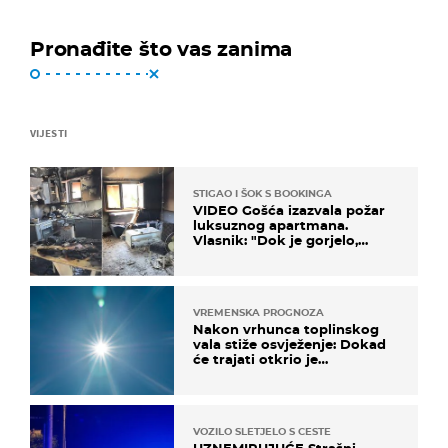
Pronađite što vas zanima
VIJESTI
STIGAO I ŠOK S BOOKINGA
VIDEO Gošća izazvala požar
luksuznog apartmana.
Vlasnik: "Dok je gorjelo,
smijali su se, pili i pokazivali
mi srednji prst"
VREMENSKA PROGNOZA
Nakon vrhunca toplinskog
vala stiže osvježenje: Dokad
će trajati otkrio je
meteorolog
VOZILO SLETJELO S CESTE