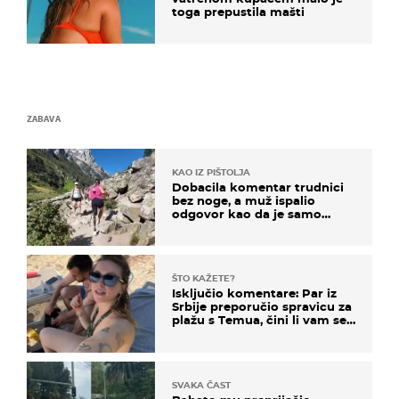
toga prepustila mašti
ZABAVA
KAO IZ PIŠTOLJA
Dobacila komentar trudnici
bez noge, a muž ispalio
odgovor kao da je samo
čekao…
ŠTO KAŽETE?
Isključio komentare: Par iz
Srbije preporučio spravicu za
plažu s Temua, čini li vam se
ovo sigurnim?
SVAKA ČAST