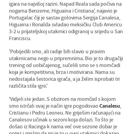
igara na najvišoj razini. Napad Reala sada počiva na
nogama Benzeme, Higuaina i Cristiana', najavio je
Portugalac čiji je sastav golovima Sergija Canalesa,
Higuaina i Ronalda svladao meksičku Club Americu
3-2 u prijateljskoj utakmici odigranoj u srijedu u San
Franciscu.
'Pobijedili smo, ali radije bih slavio u pravim
utakmicama nego u pripremnima. Bio je to drugačiji
trening od uobičajenog, sučelili smo se s momčadi
koja je kompetitivna, brza i motivirana. Nama su
nedostajala šestorica igrača, a ja želim isprobati tri
različita stila igre.'
'Vidjeli ste jedan. S obzirom na momčad s kojom
smo istrčali ovaj je način igre pogodovao
Canalesu
,
Cristianu i Pedru Leoneu. Ne griješim računajući na
Canalesov učinak u sezoni koja dolazi. To što je
došao iz Racinga k nama već ove sezone dobar je
potez i mislim da mi je to u ovoj utakmici dokazao.