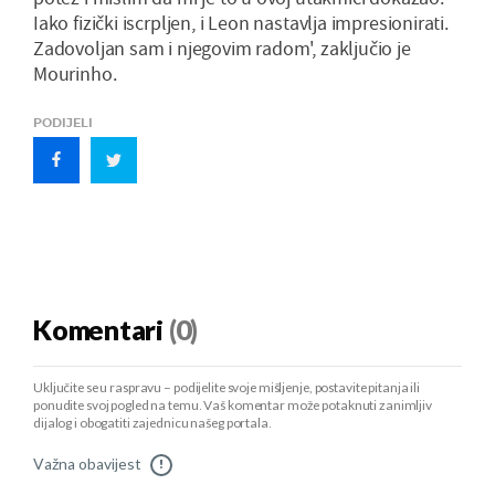
Iako fizički iscrpljen, i Leon nastavlja impresionirati.
Zadovoljan sam i njegovim radom', zaključio je
Mourinho.
PODIJELI
Komentari
(0)
Uključite se u raspravu – podijelite svoje mišljenje, postavite pitanja ili
ponudite svoj pogled na temu. Vaš komentar može potaknuti zanimljiv
dijalog i obogatiti zajednicu našeg portala.
Važna obavijest
!