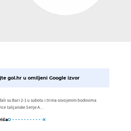
te gol.hr u omiljeni Google izvor
ali su Bari 2-1 u subotu i trima osvojenim bodovima
ce talijanske Serije A...
riča