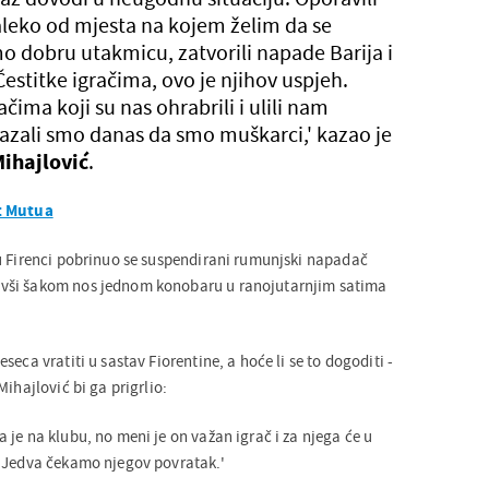
aleko od mjesta na kojem želim da se
o dobru utakmicu, zatvorili napade Barija i
Čestitke igračima, ovo je njihov uspjeh.
ačima koji su nas ohrabrili i ulili nam
zali smo danas da smo muškarci,' kazao je
Mihajlović
.
t Mutua
u Firenci pobrinuo se suspendirani rumunjski napadač
vši šakom nos jednom konobaru u ranojutarnjim satima
eca vratiti u sastav Fiorentine, a hoće li se to dogoditi -
ihajlović bi ga prigrlio:
je na klubu, no meni je on važan igrač i za njega će u
. Jedva čekamo njegov povratak.'