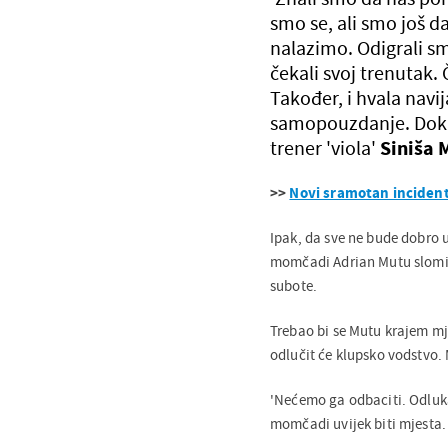
smo se, ali smo još d
nalazimo. Odigrali sm
čekali svoj trenutak. 
Također, i hvala navij
samopouzdanje. Doka
trener 'viola'
Siniša 
>>
Novi sramotan inciden
Ipak, da sve ne bude dobro 
momčadi Adrian Mutu slomi
subote.
Trebao bi se Mutu krajem mjes
odlučit će klupsko vodstvo. M
'Nećemo ga odbaciti. Odluka 
momčadi uvijek biti mjesta