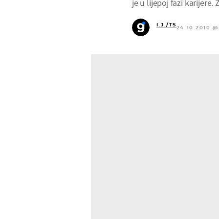
je u lijepoj fazi karijere
I.J./TS
24.10.2010 @