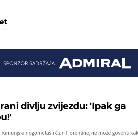
t
et
rani divlju zvijezdu: 'Ipak ga
u!'
i rumunjski nogometaš i član Fiorentine, ne može govoriti ka