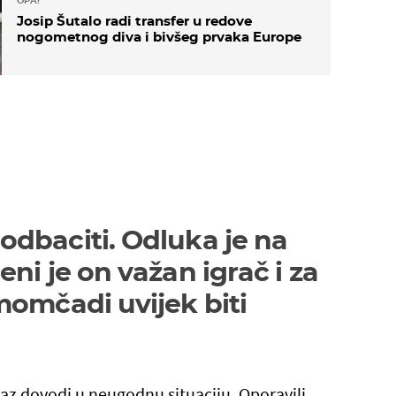
OPA!
Josip Šutalo radi transfer u redove
nogometnog diva i bivšeg prvaka Europe
dbaciti. Odluka je na
ni je on važan igrač i za
momčadi uvijek biti
az dovodi u neugodnu situaciju. Oporavili