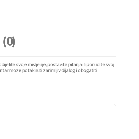
i
(0)
ijelite svoje mišljenje, postavite pitanja ili ponudite svoj
ar može potaknuti zanimljiv dijalog i obogatiti