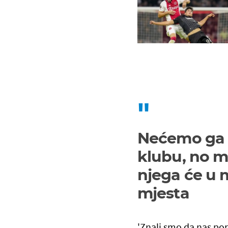
Nećemo ga o
klubu, no me
njega će u 
mjesta
'Znali smo da nas por