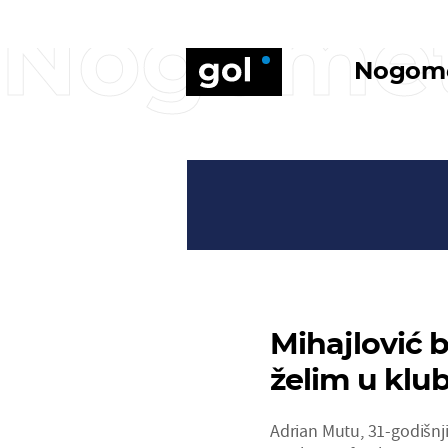
Nogome
Nogom
Mihajlović b
želim u klub
Adrian Mutu, 31-godišnj