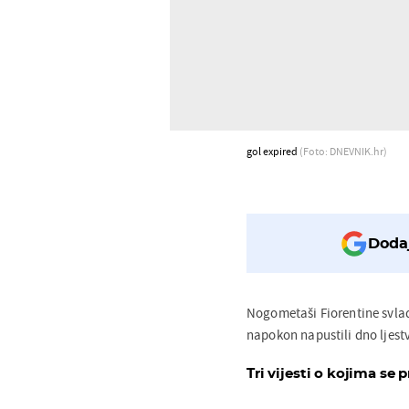
gol expired
(Foto: DNEVNIK.hr)
Dodaj
Nogometaši Fiorentine svlad
napokon napustili dno ljestvi
Tri vijesti o kojima se p