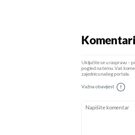
Komentar
Uključite se u raspravu – pod
pogled na temu. Vaš koment
zajednicu našeg portala.
Važna obavijest
!