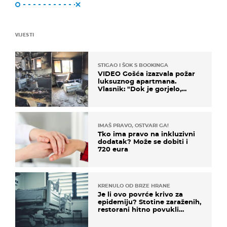
VIJESTI
STIGAO I ŠOK S BOOKINGA
VIDEO Gošća izazvala požar
luksuznog apartmana.
Vlasnik: "Dok je gorjelo,
smijali su se, pili i pokazivali
mi srednji prst"
IMAŠ PRAVO, OSTVARI GA!
Tko ima pravo na inkluzivni
dodatak? Može se dobiti i
720 eura
KRENULO OD BRZE HRANE
Je li ovo povrće krivo za
epidemiju? Stotine zaraženih,
restorani hitno povukli
proizvod