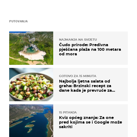
PUTOVANJA
NAJMANJA NA SVIJETU
Čudo prirode: Predivna
pješčana plaža na 100 metara
od mora
GOTOVO ZA 15 MINUTA
Najbolja ljetna salata od
graha: Brzinski recept za
dane kada je prevruće za
kuhanje
15 PITANJA
Kviz općeg znanja: Za one
pred kojima se i Google može
sakriti