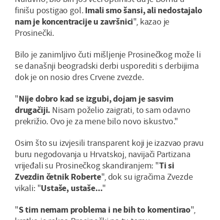
finišu postigao gol.
Imali smo šansi, ali nedostajalo
nam je koncentracije u završnici
", kazao je
Prosinečki.
Bilo je zanimljivo čuti mišljenje Prosinečkog može li
se današnji beogradski derbi usporediti s derbijima
dok je on nosio dres Crvene zvezde.
"
Nije dobro kad se izgubi, dojam je sasvim
drugačiji.
Nisam poželio zaigrati, to sam odavno
prekrižio. Ovo je za mene bilo novo iskustvo."
Osim što su izvjesili transparent koji je izazvao pravu
buru negodovanja u Hrvatskoj, navijači Partizana
vrijeđali su Prosinečkog skandiranjem: "
Ti si
Zvezdin četnik Roberte
", dok su igračima Zvezde
vikali: "
Ustaše, ustaše...
"
"
S tim nemam problema i ne bih to komentirao
",