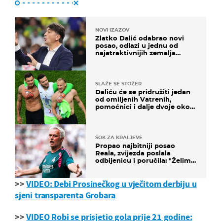
NOVI IZAZOV
Zlatko Dalić odabrao novi
posao, odlazi u jednu od
najatraktivnijih zemalja
svijeta
SLAŽE SE STOŽER
Daliću će se pridružiti jedan
od omiljenih Vatrenih,
pomoćnici i dalje dvoje oko
ponude
ŠOK ZA KRALJEVE
Propao najbitniji posao
Reala, zvijezda poslala
odbijenicu i poručila: "Želim
u Barcelonu"
>>
VIDEO: Debi Prosinečkog u vječitom derbiju u
sjeni transparenta Grobara
>>
VIDEO Robi se prisjetio gola prije 21 godine: