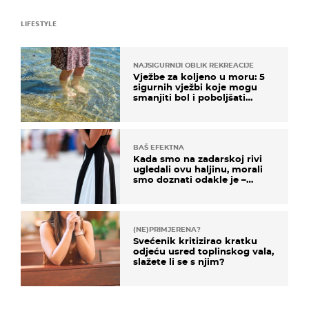
LIFESTYLE
NAJSIGURNIJI OBLIK REKREACIJE
Vježbe za koljeno u moru: 5
sigurnih vježbi koje mogu
smanjiti bol i poboljšati
pokretljivost
BAŠ EFEKTNA
Kada smo na zadarskoj rivi
ugledali ovu haljinu, morali
smo doznati odakle je –
košta samo 18 eura
(NE)PRIMJERENA?
Svećenik kritizirao kratku
odjeću usred toplinskog vala,
slažete li se s njim?