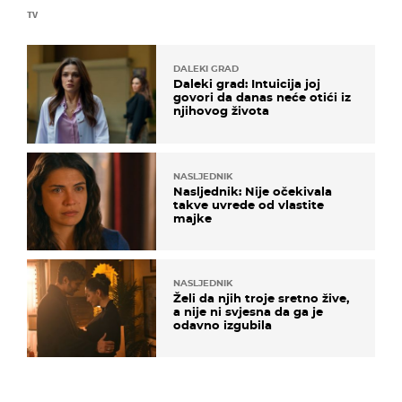
TV
DALEKI GRAD
Daleki grad: Intuicija joj
govori da danas neće otići iz
njihovog života
NASLJEDNIK
Nasljednik: Nije očekivala
takve uvrede od vlastite
majke
NASLJEDNIK
Želi da njih troje sretno žive,
a nije ni svjesna da ga je
odavno izgubila