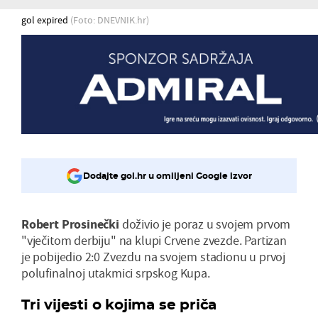
gol expired
(Foto: DNEVNIK.hr)
Dodajte gol.hr u omiljeni Google izvor
Robert Prosinečki
doživio je poraz u svojem prvom
"vječitom derbiju" na klupi Crvene zvezde. Partizan
je pobijedio 2:0 Zvezdu na svojem stadionu u prvoj
polufinalnoj utakmici srpskog Kupa.
Tri vijesti o kojima se priča