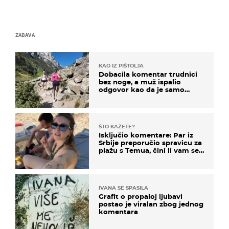
ZABAVA
KAO IZ PIŠTOLJA
Dobacila komentar trudnici
bez noge, a muž ispalio
odgovor kao da je samo
čekao…
ŠTO KAŽETE?
Isključio komentare: Par iz
Srbije preporučio spravicu za
plažu s Temua, čini li vam se
ovo sigurnim?
IVANA SE SPASILA
Grafit o propaloj ljubavi
postao je viralan zbog jednog
komentara