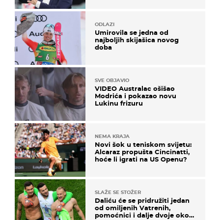
ODLAZI
Umirovila se jedna od
najboljih skijašica novog
doba
SVE OBJAVIO
VIDEO Australac ošišao
Modrića i pokazao novu
Lukinu frizuru
NEMA KRAJA
Novi šok u teniskom svijetu:
Alcaraz propušta Cincinatti,
hoće li igrati na US Openu?
SLAŽE SE STOŽER
Daliću će se pridružiti jedan
od omiljenih Vatrenih,
pomoćnici i dalje dvoje oko