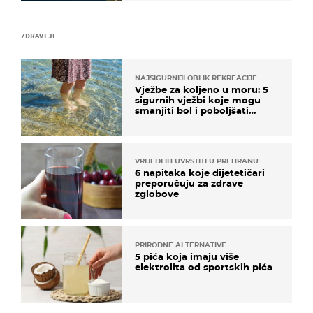
ZDRAVLJE
NAJSIGURNIJI OBLIK REKREACIJE
Vježbe za koljeno u moru: 5
sigurnih vježbi koje mogu
smanjiti bol i poboljšati
pokretljivost
VRIJEDI IH UVRSTITI U PREHRANU
6 napitaka koje dijetetičari
preporučuju za zdrave
zglobove
PRIRODNE ALTERNATIVE
5 pića koja imaju više
elektrolita od sportskih pića