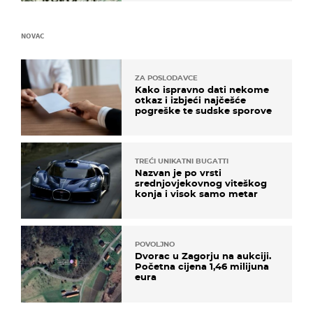
NOVAC
ZA POSLODAVCE
Kako ispravno dati nekome
otkaz i izbjeći najčešće
pogreške te sudske sporove
TREĆI UNIKATNI BUGATTI
Nazvan je po vrsti
srednjovjekovnog viteškog
konja i visok samo metar
POVOLJNO
Dvorac u Zagorju na aukciji.
Početna cijena 1,46 milijuna
eura