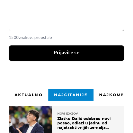
1500 znakova preostalo
Prijavite se
AKTUALNO
NAJČITANIJE
NAJKOMENTI
NOVI IZAZOV
Zlatko Dalić odabrao novi
posao, odlazi u jednu od
najatraktivnijih zemalja
svijeta