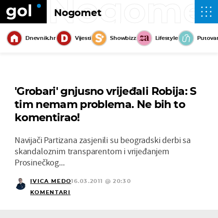
Nogome
Nogomet
Dnevnik.hr
Vijesti
Showbizz
Lifestyle
Putova
'Grobari' gnjusno vrijeđali Robija: S
tim nemam problema. Ne bih to
komentirao!
Navijači Partizana zasjenili su beogradski derbi sa
skandaloznim transparentom i vrijeđanjem
Prosinečkog...
IVICA MEDO
16.03.2011 @ 20:30
KOMENTARI