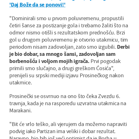
'Daj Bože da se ponovi!'
"Dominirali smo u prvom poluvremenu, propustili
četiri šanse za postizanje gola i trebamo žaliti što na
odmor nismo otišli s rezultatskom prednošću. Brzi
gol u drugom poluvremenu je otvorio utakmicu, tim
periodom nisam zadovoljan, zato smo izgubili.
Derbi
je bio dobar, sa mnogo šansi, zadovoljan sam
borbenošću i voljom mojih igrača.
Prvi pogodak
primili smo slučajno, a drugi greškom Ćosića",
prenijeli su srpski mediji izjavu Prosinečkog nakon
utakmice.
Prosinečki se osvrnuo na ono što čeka Zvezdu 6.
travnja, kada je na rasporedu uzvratna utakmica na
Marakani.
"Bit će vrlo teško, ali vjerujem da možemo napraviti
podvig iako Partizan ima veliki i dobar rezultat.
Naravno, bio bih još veći optimist da je Borha u