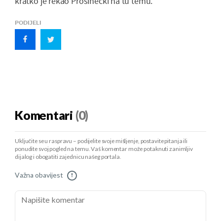
kratko je rekao Prosinečki na tu temu.
PODIJELI
Komentari
(0)
Uključite se u raspravu – podijelite svoje mišljenje, postavite pitanja ili
ponudite svoj pogled na temu. Vaš komentar može potaknuti zanimljiv
dijalog i obogatiti zajednicu našeg portala.
Važna obavijest
!