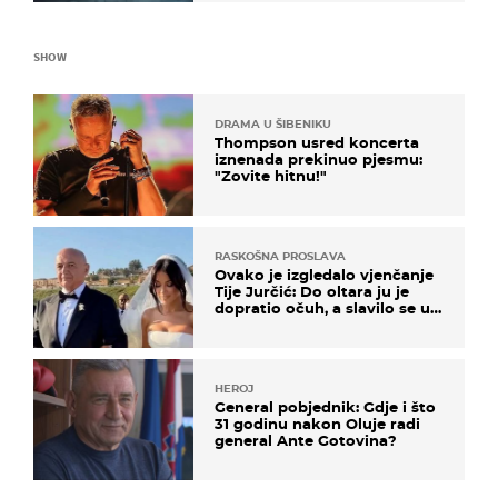
SHOW
DRAMA U ŠIBENIKU
Thompson usred koncerta
iznenada prekinuo pjesmu:
"Zovite hitnu!"
RASKOŠNA PROSLAVA
Ovako je izgledalo vjenčanje
Tije Jurčić: Do oltara ju je
dopratio očuh, a slavilo se uz
Olivera i Rozgu
HEROJ
General pobjednik: Gdje i što
31 godinu nakon Oluje radi
general Ante Gotovina?