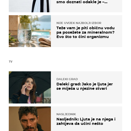
smo doznati odakle je –
košta samo 18 eura
NIJE UVIJEK NAJBOLJI IZBOR
Teže vam je piti običnu vodu
pa posežete za mineralnom?
Evo što to čini organizmu
TV
DALEKI GRAD
Daleki grad: Jako je ljuta jer
se miješa u njezine stvari
NASLJEDNIK
Nasljednik: Ljuta je na njega i
zahtjeva da učini nešto