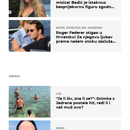
misica! Badić je istaknuo
besprijekornu figuru zgodne
voditeljice
NOVA ZVIJEZDA NA JADRANU
Roger Federer stigao u
Hrvatsku! Za njegovu ljubav
prema našem otoku zaslužan
je jedan poznati Hrvat
ZABAVA
LOL
"Je li živ, zna li se?": Snimka s
Jadrana postala hit, radi li i
vaš muž ovo?
HMM…