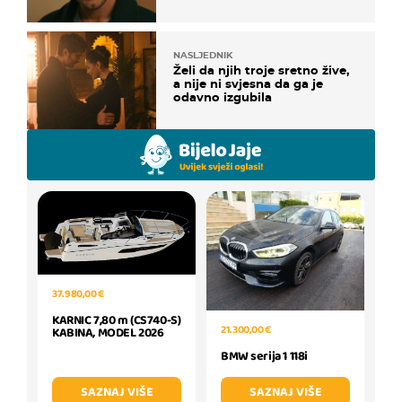
NASLJEDNIK
Želi da njih troje sretno žive,
a nije ni svjesna da ga je
odavno izgubila
37.980,00 €
KARNIC 7,80 m (CS740-S)
21.300,00 €
KABINA, MODEL 2026
BMW serija 1 118i
SAZNAJ VIŠE
SAZNAJ VIŠE