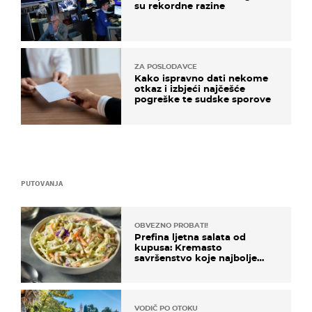
su rekordne razine
ZA POSLODAVCE
Kako ispravno dati nekome
otkaz i izbjeći najčešće
pogreške te sudske sporove
PUTOVANJA
OBVEZNO PROBATI!
Prefina ljetna salata od
kupusa: Kremasto
savršenstvo koje najbolje
paše uz pečeno meso
VODIČ PO OTOKU