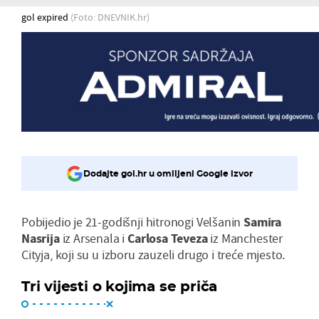
gol expired
(Foto: DNEVNIK.hr)
Dodajte gol.hr u omiljeni Google izvor
Pobijedio je 21-godišnji hitronogi Velšanin
Samira
Nasrija
iz Arsenala i
Carlosa Teveza
iz Manchester
Cityja, koji su u izboru zauzeli drugo i treće mjesto.
Tri vijesti o kojima se priča