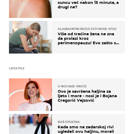
suncu već nakon 15 minuta, a
drugi ne?
ALARMANTNI REZULTATI NOVE STUDIJE
Više od trećine žena ne zna
da prolazi kroz
perimenopauzu! Evo zašto su
simptomi toliko zbunjujući
LIFESTYLE
U NOJ NIJE VRUĆE
Ovo je savršena haljina za
ljeto i more - nosi je i Bojana
Gregorić Vejzović
BAŠ EFEKTNA
Kada smo na zadarskoj rivi
ugledali ovu haljinu, morali