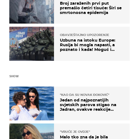
Broj zaraženih prvi put
premašio četiri tisuće: Širi se
smrtonosna epidemija
OBAVJEŠTAJNO UPOZORENJE
Uzbuna na istoku Europe:
Rusija bi mogla napasti, a
poznato i kada! Moguć i
kopneni upad u članicu
NATO-a
SHOW
"KAO DA SU NOVAK ĐOKOVIĆ"
Jedan od najpoznatijih
svjetskih parova stigao na
Jadran, ovakve reakcije
vjerojatno nisu očekivali
"VRUĆE JE OVDJE"
Malo tko zna da je bila