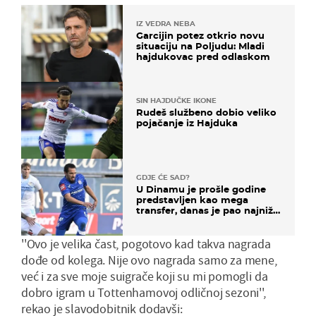
IZ VEDRA NEBA
Garcijin potez otkrio novu
situaciju na Poljudu: Mladi
hajdukovac pred odlaskom
SIN HAJDUČKE IKONE
Rudeš službeno dobio veliko
pojačanje iz Hajduka
GDJE ĆE SAD?
U Dinamu je prošle godine
predstavljen kao mega
transfer, danas je pao najniže
u karijeri
''Ovo je velika čast, pogotovo kad takva nagrada
dođe od kolega. Nije ovo nagrada samo za mene,
već i za sve moje suigrače koji su mi pomogli da
dobro igram u Tottenhamovoj odličnoj sezoni'',
rekao je slavodobitnik dodavši: