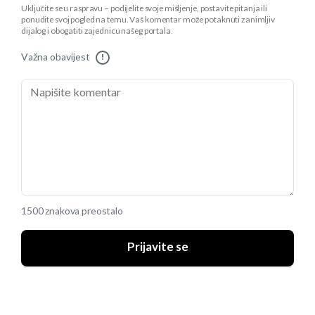
Uključite se u raspravu – podijelite svoje mišljenje, postavite pitanja ili
ponudite svoj pogled na temu. Vaš komentar može potaknuti zanimljiv
dijalog i obogatiti zajednicu našeg portala.
Važna obavijest
!
1500 znakova preostalo
Prijavite se