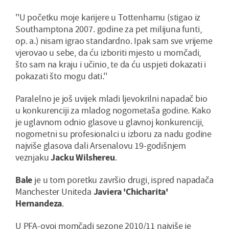
''U početku moje karijere u Tottenhamu (stigao iz
Southamptona 2007. godine za pet milijuna funti,
op. a.) nisam igrao standardno. Ipak sam sve vrijeme
vjerovao u sebe, da ću izboriti mjesto u momčadi,
što sam na kraju i učinio, te da ću uspjeti dokazati i
pokazati što mogu dati.''
Paralelno je još uvijek mladi ljevokrilni napadač bio
u konkurenciji za mladog nogometaša godine. Kako
je uglavnom odnio glasove u glavnoj konkurenciji,
nogometni su profesionalci u izboru za nadu godine
najviše glasova dali Arsenalovu 19-godišnjem
veznjaku
Jacku Wilshereu
.
Bale
je u tom poretku završio drugi, ispred napadača
Manchester Uniteda
Javiera 'Chicharita'
Hernandeza
.
U PFA-ovoj momčadi sezone 2010/11 najviše je