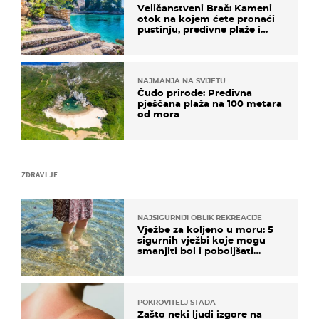
Veličanstveni Brač: Kameni
otok na kojem ćete pronaći
pustinju, predivne plaže i
uzbudljivu hranu
NAJMANJA NA SVIJETU
Čudo prirode: Predivna
pješčana plaža na 100 metara
od mora
ZDRAVLJE
NAJSIGURNIJI OBLIK REKREACIJE
Vježbe za koljeno u moru: 5
sigurnih vježbi koje mogu
smanjiti bol i poboljšati
pokretljivost
POKROVITELJ STADA
Zašto neki ljudi izgore na