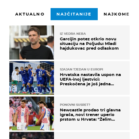
AKTUALNO
NAJČITANIJE
NAJKOMENTI
IZ VEDRA NEBA
Garcijin potez otkrio novu
situaciju na Poljudu: Mladi
hajdukovac pred odlaskom
SJAJAN TJEDAN U EUROPI
Hrvatska nastavila uspon na
UEFA-inoj ljestvici:
Preskočena je još jedna
država
PONOVNI SUSRET?
Newcastle prodao tri glavna
igrača, novi trener uperio
prstom u Hrvata: "Želim
njega!"