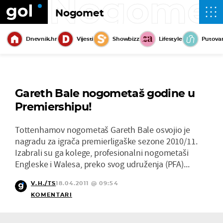
Nogome
Nogomet
Dnevnik.hr
Vijesti
Showbizz
Lifestyle
Putova
Gareth Bale nogometaš godine u
Premiershipu!
Tottenhamov nogometaš Gareth Bale osvojio je
nagradu za igrača premierligaške sezone 2010/11.
Izabrali su ga kolege, profesionalni nogometaši
Engleske i Walesa, preko svog udruženja (PFA)...
V.H./TS
18.04.2011 @ 09:54
KOMENTARI