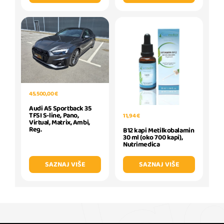
45.500,00 €
Audi A5 Sportback 35
TFSI S-line, Pano,
11,94 €
Virtual, Matrix, Ambi,
Reg.
B12 kapi Metilkobalamin
30 ml (oko 700 kapi),
Nutrimedica
SAZNAJ VIŠE
SAZNAJ VIŠE