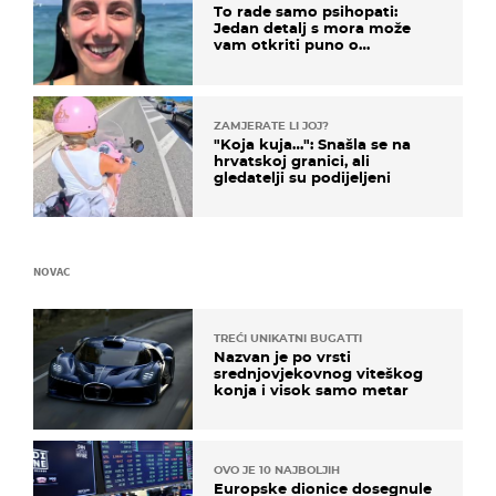
To rade samo psihopati:
Jedan detalj s mora može
vam otkriti puno o
prijateljima
ZAMJERATE LI JOJ?
"Koja kuja…": Snašla se na
hrvatskoj granici, ali
gledatelji su podijeljeni
NOVAC
TREĆI UNIKATNI BUGATTI
Nazvan je po vrsti
srednjovjekovnog viteškog
konja i visok samo metar
OVO JE 10 NAJBOLJIH
Europske dionice dosegnule