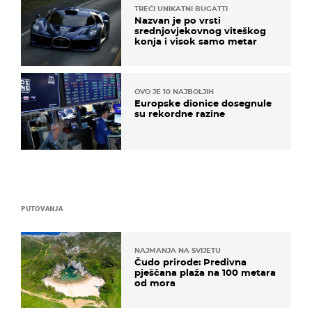
TREĆI UNIKATNI BUGATTI
Nazvan je po vrsti
srednjovjekovnog viteškog
konja i visok samo metar
OVO JE 10 NAJBOLJIH
Europske dionice dosegnule
su rekordne razine
PUTOVANJA
NAJMANJA NA SVIJETU
Čudo prirode: Predivna
pješčana plaža na 100 metara
od mora