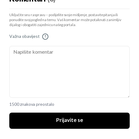
Uključite se u raspravu – podijelite svoje mišljenje, postavite pitanja ili
ponudite svoj pogled na temu. Vaš komentar može potaknuti zanimljiv
dijalog i obogatiti zajednicu našeg portala.
Važna obavijest
!
1500 znakova preostalo
Prijavite se