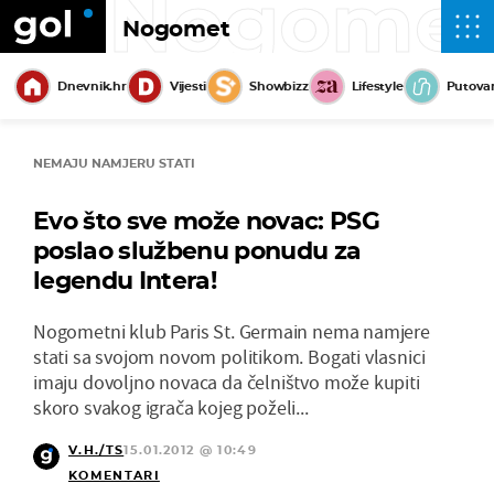
Nogome
Nogomet
Dnevnik.hr
Vijesti
Showbizz
Lifestyle
Putova
NEMAJU NAMJERU STATI
Evo što sve može novac: PSG
poslao službenu ponudu za
legendu Intera!
Nogometni klub Paris St. Germain nema namjere
stati sa svojom novom politikom. Bogati vlasnici
imaju dovoljno novaca da čelništvo može kupiti
skoro svakog igrača kojeg poželi...
V.H./TS
15.01.2012 @ 10:49
KOMENTARI