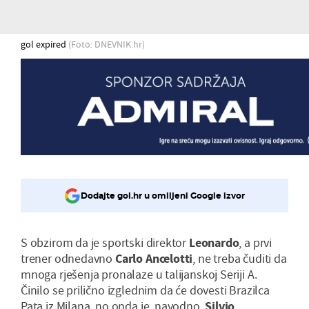
gol expired
(Foto: DNEVNIK.hr)
Dodajte gol.hr u omiljeni Google izvor
S obzirom da je sportski direktor
Leonardo
, a prvi
trener odnedavno
Carlo Ancelotti
, ne treba čuditi da
mnoga rješenja pronalaze u talijanskoj Seriji A.
Činilo se prilično izglednim da će dovesti Brazilca
Pata iz Milana, no onda je, navodno,
Silvio