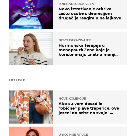
IZNENAĐUJUĆA VEZA
Novo istraživanje otkriva
zašto osobe s depresijom
drugačije reagiraju na lajkove
NOVO ISTRAŽIVANJE
Hormonska terapija u
menopauzi: Žene koje je
koriste imaju znatno manji
rizik od ovoga
LIFESTYLE
NOVE KOLEKCIJE
Ako su vam dosadile
“obične” plave traperice, ove
jeseni dolazite na svoje -
izdvajamo 15 hit modela
U NOJ NIJE VRUĆE