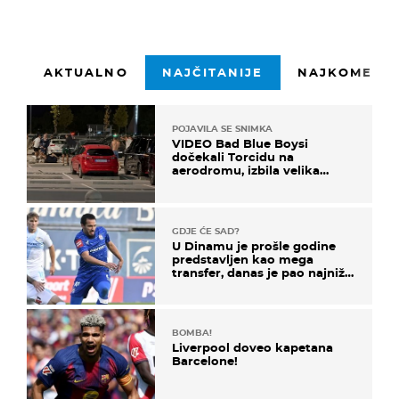
AKTUALNO
NAJČITANIJE
NAJKOMENTI
POJAVILA SE SNIMKA
VIDEO Bad Blue Boysi
dočekali Torcidu na
aerodromu, izbila velika
masovna tučnjava
GDJE ĆE SAD?
U Dinamu je prošle godine
predstavljen kao mega
transfer, danas je pao najniže
u karijeri
BOMBA!
Liverpool doveo kapetana
Barcelone!