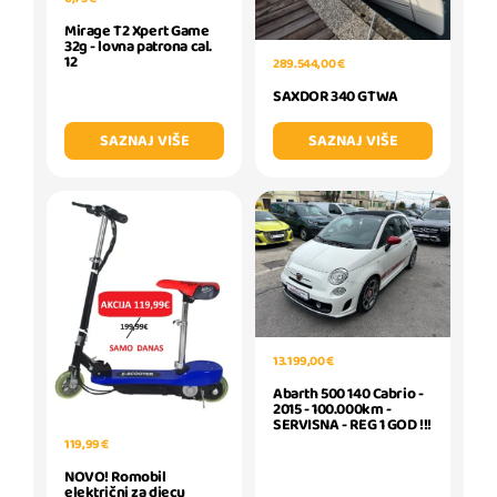
Mirage T2 Xpert Game
32g - lovna patrona cal.
12
289.544,00 €
SAXDOR 340 GTWA
SAZNAJ VIŠE
SAZNAJ VIŠE
13.199,00 €
Abarth 500 140 Cabrio -
2015 - 100.000km -
SERVISNA - REG 1 GOD !!!
119,99 €
NOVO! Romobil
električni za djecu