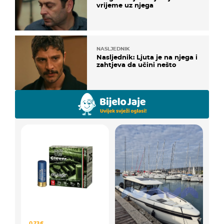
vrijeme uz njega
NASLJEDNIK
Nasljednik: Ljuta je na njega i
zahtjeva da učini nešto
0,73 €