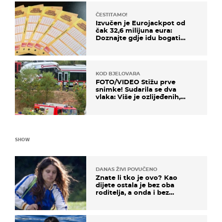
ČESTITAMO!
Izvučen je Eurojackpot od
čak 32,6 milijuna eura:
Doznajte gdje idu bogati
dobitci u Hrvatskoj
KOD BJELOVARA
FOTO/VIDEO Stižu prve
snimke! Sudarila se dva
vlaka: Više je ozlijeđenih,
hitne službe na terenu
SHOW
DANAS ŽIVI POVUČENO
Znate li tko je ovo? Kao
dijete ostala je bez oba
roditelja, a onda i bez
milijuna koje je trebala
naslijediti