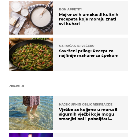
BON APPETIT!
Majke svih umaka: 5 kultnih
recepata koje moraju znati
svi kuhari
UZ RUČAK ILI VEČERU
Savršeni prilog: Recept za
najfinije mahune sa špekom
ZDRAVLJE
NAJSIGURNIJI OBLIK REKREACIJE
Vježbe za koljeno u moru: 5
sigurnih vježbi koje mogu
smanjiti bol i poboljšati
pokretljivost