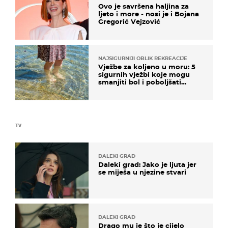
Ovo je savršena haljina za
ljeto i more - nosi je i Bojana
Gregorić Vejzović
NAJSIGURNIJI OBLIK REKREACIJE
Vježbe za koljeno u moru: 5
sigurnih vježbi koje mogu
smanjiti bol i poboljšati
pokretljivost
TV
DALEKI GRAD
Daleki grad: Jako je ljuta jer
se miješa u njezine stvari
DALEKI GRAD
Drago mu je što je cijelo