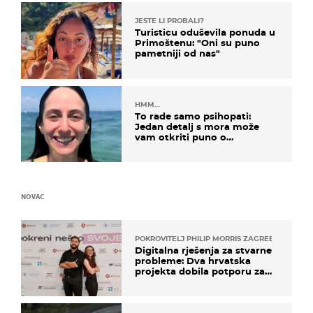
JESTE LI PROBALI?
Turisticu oduševila ponuda u
Primoštenu: "Oni su puno
pametniji od nas"
HMM…
To rade samo psihopati:
Jedan detalj s mora može
vam otkriti puno o
prijateljima
NOVAC
POKROVITELJ PHILIP MORRIS ZAGREB
Digitalna rješenja za stvarne
probleme: Dva hrvatska
projekta dobila potporu za
razvoj