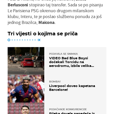
Berlusconi
stopirao taj transfer. Sada se po pisanju
Le Parisiena PSG okrenuo drugom milanskom
klubu, Interu, te je poslao službenu ponudu za još
jednog Brazilca,
Maicona
.
Tri vijesti o kojima se priča
POJAVILA SE SNIMKA
VIDEO Bad Blue Boysi
dočekali Torcidu na
aerodromu, izbila velika
masovna tučnjava
BOMBA!
Liverpool doveo kapetana
Barcelone!
POJAČANJE KONKURENCIJE
Rijeka dovela napadača iz